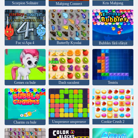
Scorpion Solitaire
Kris Mahjong
Mahjong Connect
Foc si Apa 4
Butterfly Kyodai
Bubbles fără sfârșit
Gemes cu bule
Dash suculent
Tentrix
Unsprezece unsprezece
Cookie Crush 2
Charms cu bule