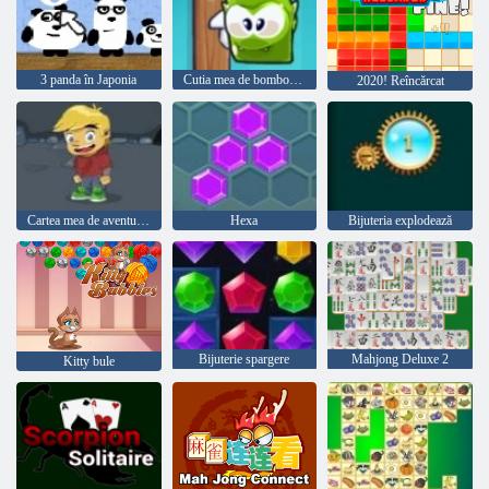
3 panda în Japonia
Cutia mea de bomboane de ciocolată
2020! Reîncărcat
Cartea mea de aventură 2
Hexa
Bijuteria explodează
Bijuterie spargere
Mahjong Deluxe 2
Kitty bule