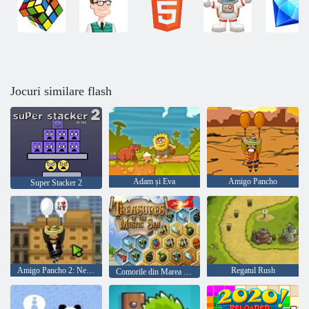
Jocuri similare flash
Adam și Eva
Amigo Pancho
Super Stacker 2
Amigo Pancho 2: New York Party
Regatul Rush
Comorile din Marea Mystic