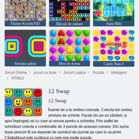
Fluture Kyodai HD
Aqua Blitz
Blocuri de culoare
Stivuitor pătrat
Meci de Arena
Candy Rain 5
Jocuri Online
jocuri cu bule
Jocuri Logice
Puzzle
Inteligent
HTML5
12 Swap
12 Swap
Înainte de a te smilies colorate. Colecta trei smiley
similare de schimb. Faceți clic pe un zâmbet, și
apoi împingeți cel cu care ai nevoie pentru a schimba. Prin astfel de
schimburi colecta o combinatie de 3 puncte de aceeasi culoare. Din suma
trase perechi îți voi depinde de numărul de puncte pe care le va primi.
Câștigătorul este jucătorul cu cele mai multe puncte.