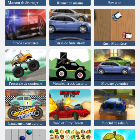
Maestru de distrugere a mașinii
Spy auto
Runner de mașini
Stradă exercitarea
Cursa de furie stradă
Rush Mini Race
Procesele de camioane
Monster Truck Camion-Livery
Motoare puternice
Road of Fury Desert Strike
Punctul de raliu 6
Camioane monstru de curse