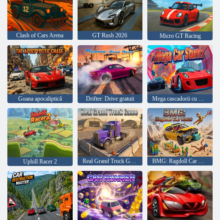
Clash of Cars Arena
GT Rush 2026
Micro GT Racing
Goana apocaliptică
Drifter: Drive gratuit
Mega cascadorii cu mașini
Real Grand Truck Game
BMG: Ragdoll Car Race
Uphill Racer 2