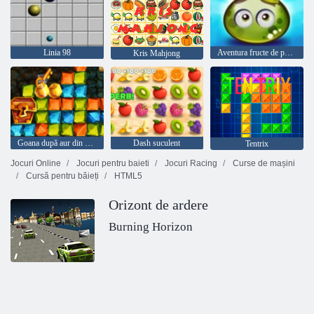
Linia 98
Aventura fructe de padure suculente
Kris Mahjong
Goana după aur din vânătoare de comori
Dash suculent
Tentrix
Jocuri Online
Jocuri pentru baieti
Jocuri Racing
Curse de mașini
Cursă pentru băieți
HTML5
Orizont de ardere
Burning Horizon