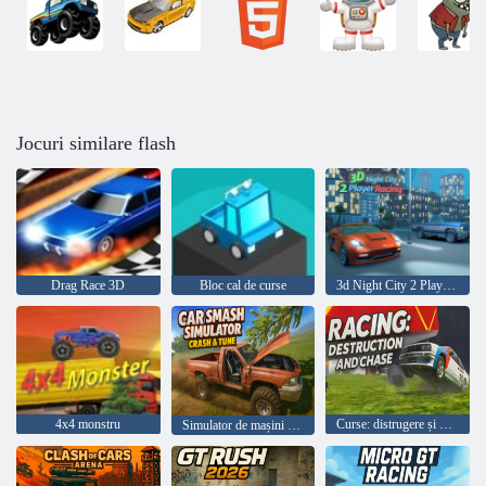
Jocuri similare flash
Drag Race 3D
Bloc cal de curse
3d Night City 2 Player Racing
4x4 monstru
Curse: distrugere și goană
Simulator de mașini Crash & Tune