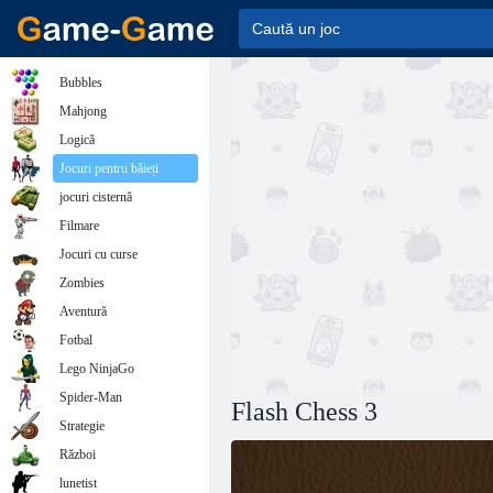
Bubbles
Mahjong
Logică
Jocuri pentru băieți
jocuri cisternă
Filmare
Jocuri cu curse
Zombies
Aventură
Fotbal
Lego NinjaGo
Spider-Man
Flash Chess 3
Strategie
Război
lunetist