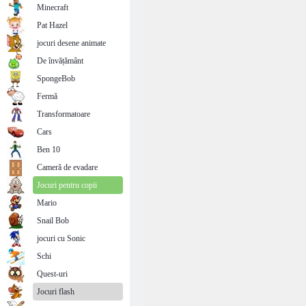
Minecraft
Pat Hazel
jocuri desene animate
De învățământ
SpongeBob
Fermă
Transformatoare
Cars
Ben 10
Cameră de evadare
Jocuri pentru copii
Mario
Snail Bob
jocuri cu Sonic
Schi
Quest-uri
Jocuri flash