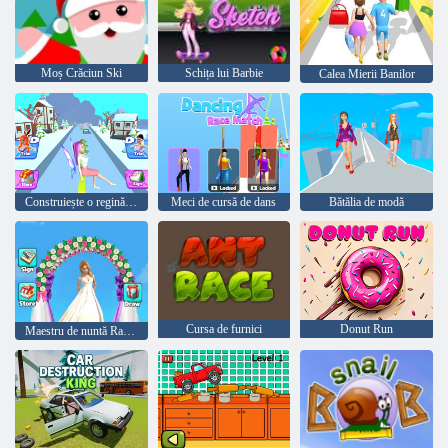
Moș Crăciun Ski
Schița lui Barbie
Calea Mierii Banilor
Construiește o regină bogată
Meci de cursă de dans
Bătălia de modă
Cursa de furnici
Donut Run
Maestru de nuntă Race Bridge