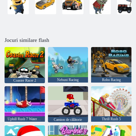
Jocuri similare flash
Nebuni Racing
Robo Racing
Coaster Racer 2
Uphill Rush 7 Waterpark
Thrill Rush 5
Camion de călătorie