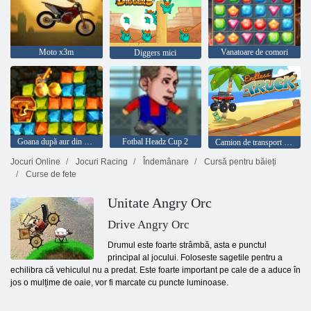
Moto x3m
Vanatoare de comori
Diggers mici
Goana după aur din vânătoare de comori
Fotbal Headz Cup 2
Camion de transport fără sfârșit
Jocuri Online
Jocuri Racing
Îndemânare
Cursă pentru băieți
Curse de fete
Unitate Angry Orc
Drive Angry Orc
Drumul este foarte strâmbă, asta e punctul
principal al jocului. Foloseste sagetile pentru a
echilibra că vehiculul nu a predat. Este foarte important pe cale de a aduce în
jos o mulțime de oaie, vor fi marcate cu puncte luminoase.