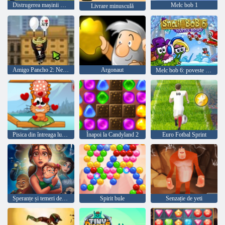
Distrugerea mașinii Regele
Melc bob 1
Livrare minusculă
Amigo Pancho 2: New York Party
Argonaut
Melc bob 6: poveste de iarnă
Pisica din întreaga lume - Alpine Lakes
Înapoi la Candyland 2
Euro Fotbal Sprint
Speranțe și temeri delicioase Emily
Spirit bule
Senzație de yeti