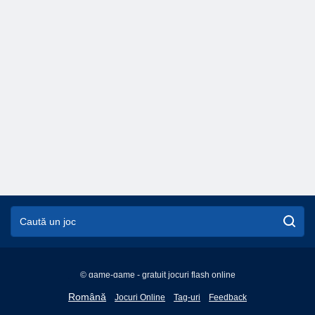
© game-game - gratuit jocuri flash online
English
Română
Jocuri Online
Tag-uri
Feedback