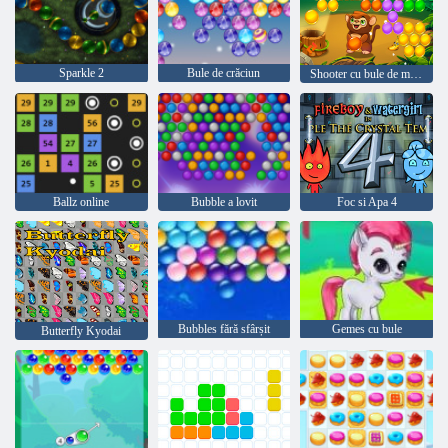
Sparkle 2
Bule de crăciun
Shooter cu bule de maimuță
Ballz online
Bubble a lovit
Foc si Apa 4
Bubbles fără sfârșit
Gemes cu bule
Butterfly Kyodai