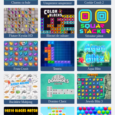
Charms cu bule
Cookie Crush 2
Unsprezece unsprezece
Fluture Kyodai HD
Blocuri de culoare
Stivuitor pătrat
Fruta Crush
Tentrix
Aqua Blitz
Domino Clasic
Jewels Blitz 3
Bucătărie Mahjong