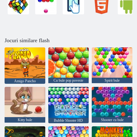
Jocuri similare flash
Cu bule pop poveste
Spirit bule
Amigo Pancho
Kitty bule
Shooter cu bule
Bubble Shooter HD