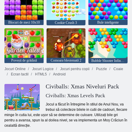
Blocuri de meci 10x10
Bule inteligente
Cookie Crush 3
Povești de grădină
Comoara blestemată 2
Bubble Shooter Infinitului
Jocuri Online
Jocuri Logice
Jocuri pentru copii
Puzzle
Coaie
Ecran tactil
HTML5
Android
Civiballs: Xmas Niveluri Pack
Civiballs: Xmas Levels Pack
Jocul a făcut în întregime în stilul de Anul Nou, va
trebui să colecteze bilele in cutii de cadouri, fiecare
minge în cutia lui, este ușor să se determine de culoare. Utilizați bile gri
pentru a avansa, spun la al doilea nivel, se va implementa un Moș Crăciun în
cealaltă direcție.