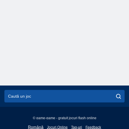
© game-game - gratuit jocuri flash online
English
Română
Jocuri Online
Tag-uri
Feedback