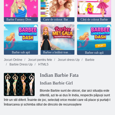
Barbie Fantasy Dressup
Carte de colorat: Barbie Autumn Tale
Cărți de colorat Barbie
Barbie sub apă
Barbee a întâlnit transformarea gala
Barbee sub apă
Jocuri Online
Jocuri pentru fete
Jocuri dress Up
Barbie
Barbie Dress Up
HTML5
Indian Barbie Fata
Indian Barbie Girl
Blonde Barbie sunt de obicei, dar aici situația este
diferită, azi te-ai dus în India, respectiv păpuși sunt
într-un stil diferit. Înainte de joc, selectați orice model care vă place și purtați-l
îmbarcarea și schimba stilul de dincolo de recunoaștere