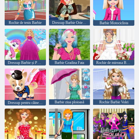
Rochie de tenis Barbie
Dressup Barbie Orientală
Barbie Motociclista
Dressup Barbie și Ponei
Barbie Gradina Fata
Rochie de mireasa Barbie
Barbie ziua ploioasă
Rochie Barbie Volei
Dressup pentru câinele lui Barbie