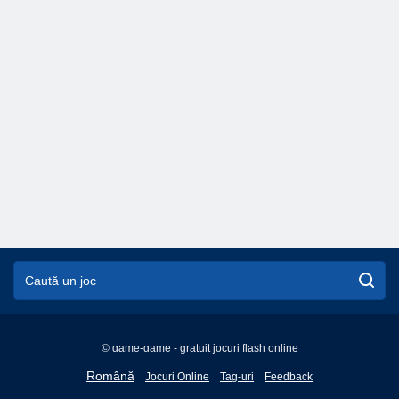
© game-game - gratuit jocuri flash online
English
Română
Jocuri Online
Tag-uri
Feedback