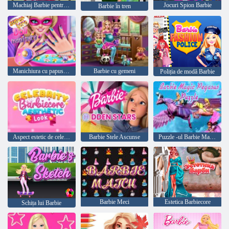
Machiaj Barbie pentru petrecere
Jocuri Spion Barbie
Barbie în tren
Manichiura cu papusa Superhero
Barbie cu gemeni
Poliția de modă Barbie
Aspect estetic de celebritate Barbiecore
Barbie Stele Ascunse
Puzzle -ul Barbie Magic Pegasus
Barbie Meci
Estetica Barbiecore
Schița lui Barbie