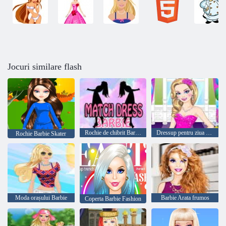
Jocuri similare flash
Rochie de chibrit Barbie
Dressup pentru ziua de nastere Barbie
Rochie Barbie Skater
Moda orașului Barbie
Barbie Arata frumos
Coperta Barbie Fashion