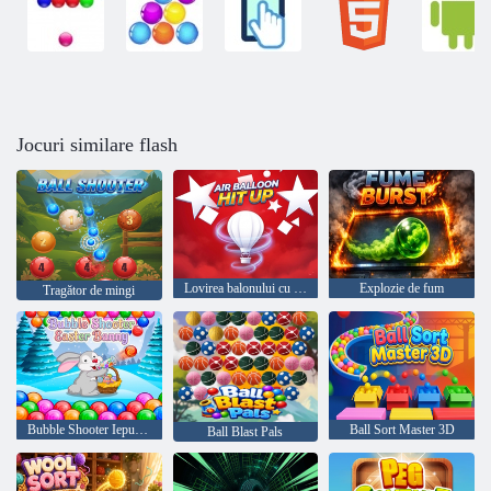
Jocuri similare flash
Lovirea balonului cu aer
Explozie de fum
Tragător de mingi
Bubble Shooter Iepurașul de Paște
Ball Sort Master 3D
Ball Blast Pals