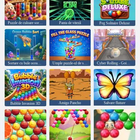
Puzzle de culoare sortare lână
Panta de viteză
Peg Solitaire Deluxe
Sortare cu bule oceanice
Umple puzzle-ul de sticlă
Cyber Rolling - Going Ball 3D
Amigo Pancho
Salvare fluture
Bubble Invasion 3D