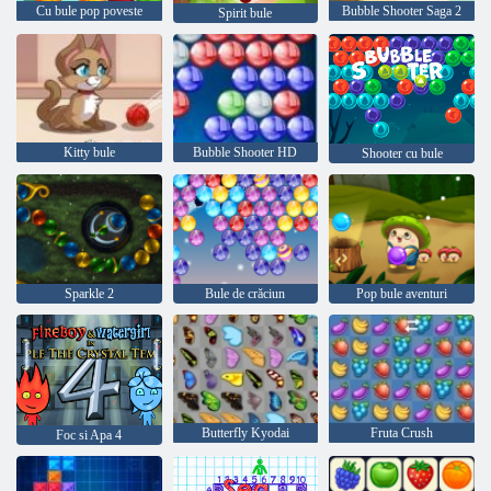
Cu bule pop poveste
Bubble Shooter Saga 2
Spirit bule
Kitty bule
Bubble Shooter HD
Shooter cu bule
Sparkle 2
Bule de crăciun
Pop bule aventuri
Butterfly Kyodai
Fruta Crush
Foc si Apa 4