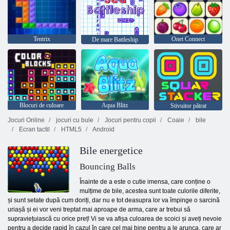
Tentrix
Onet Connect
De mare Battleship
Blocuri de culoare
Aqua Blitz
Stivuitor pătrat
Jocuri Online
jocuri cu bule
Jocuri pentru copii
Coaie
bile
Ecran tactil
HTML5
Android
Bile energetice
Bouncing Balls
Înainte de a este o cutie imensa, care conține o
mulțime de bile, acestea sunt toate culorile diferite,
și sunt setate după cum doriți, dar nu e tot deasupra lor va împinge o sarcină
uriașă și ei vor veni treptat mai aproape de arma, care ar trebui să
supraviețuiască cu orice preț! Vi se va afișa culoarea de scoici și aveți nevoie
pentru a decide rapid în cazul în care cel mai bine pentru a le arunca, care ar