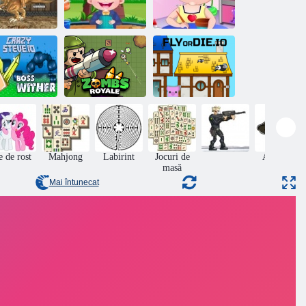
Copil Hazel
Copil Hazel
La Rex
Igiena Ingrijire
Meșteșug Timp
Zombs Royale.
razysteve. io
io
Flyordie. io
e de rost
Mahjong
Labirint
Jocuri de
Aventuri
masă
Mai întunecat