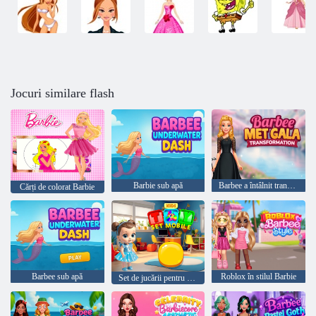
Jocuri similare flash
Barbie sub apă
Barbee a întâlnit transformarea gala
Cărți de colorat Barbie
Barbee sub apă
Roblox în stilul Barbie
Set de jucării pentru copii