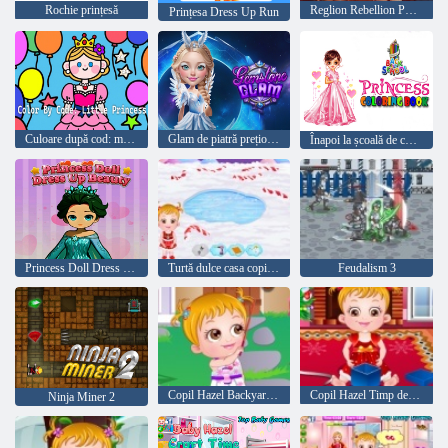
Rochie prințesă
Reglion Rebellion Punk Magic
Prințesa Dress Up Run
Culoare după cod: mic prințesă
Glam de piatră prețioasă
Înapoi la școală de colorat prințesa școlii
Princess Doll Dress Up Beauty
Turtă dulce casa copilul Hazel
Feudalism 3
Copil Hazel Backyard Party
Copil Hazel Timp de Crăciun
Ninja Miner 2