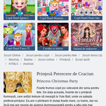
Copil Hazel Igiena Ingrijire
Copil Hazel floare fata
Copil Hazel Meșteșug Timp
Copii Hazel Fancy Dress
Cavaleri și mirese
Salonul de makeover fantezie
Jocuri Online
Jocuri pentru copii
Jocuri pentru fete
Jocuri dress Up
Machiaj
Barbie
Jocuri online
Prințesă
Ecran tactil
HTML5
Android
Prințesă Petrecere de Craciun
Princess Christmas Party
Foarte frumos copil joc odevalok din seria pentru
fete. De data aceasta, înainte de o prințesă
frumoasă, care astăzi trebuie să meargă la Yule Ball, unde va aștepta
preferat prințului. Ea are o plimbare în dulap foarte mare, cu haine, dar ea
încă mai are nevoie de ajutorul dumneavoastră pentru a afla cele mai