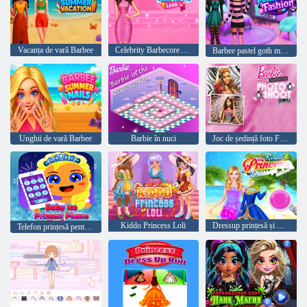
Vacanța de vară Barbee
Celebrity Barbecore Aspect estetic
Barbee pastel goth moda
Unghii de vară Barbee
Barbie în nuci
Joc de ședință foto Fashionista Barbie Fashionistas
Kiddo Princess Loli
Dressup prințesă și machiaj elegant
Telefon prințesă pentru bebeluși