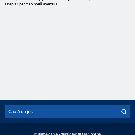
așteptați pentru o nouă aventură.
© game-game - gratuit jocuri flash online