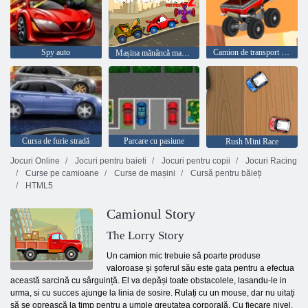
Spy auto
Camion de transport fără sfârșit
Mașina mănâncă mașina 2
Cursa de furie stradă
Parcare cu pasiune
Rush Mini Race
Jocuri Online
Jocuri pentru baieti
Jocuri pentru copii
Jocuri Racing
Curse pe camioane
Curse de mașini
Cursă pentru băieți
HTML5
Camionul Story
The Lorry Story
Un camion mic trebuie să poarte produse
valoroase și șoferul său este gata pentru a efectua
această sarcină cu sârguință. El va depăși toate obstacolele, lasandu-le in
urma, si cu succes ajunge la linia de sosire. Rulați cu un mouse, dar nu uitați
să se oprească la timp pentru a umple greutatea corporală. Cu fiecare nivel,