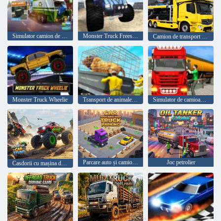
Simulator camion de gunoi
Monster Truck Freestyle
Camion de transport auto
Monster Truck Wheelie
Transport de animale ferme
Simulator de camioane cu transportor petrolier
Parcare auto și camioane
Joc petrolier
Casdorii cu mașina de munte