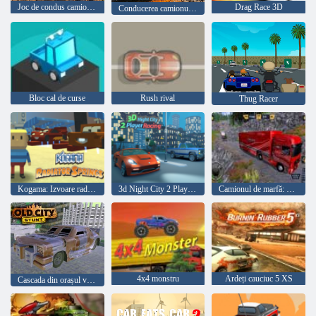
Joc de condus camion offroad
Drag Race 3D
Conducerea camionului cu noroi
Bloc cal de curse
Rush rival
Thug Racer
Kogama: Izvoare radiatoare
3d Night City 2 Player Racing
Camionul de marfă: Euro American Tour
4x4 monstru
Ardeți cauciuc 5 XS
Cascada din orașul vechi