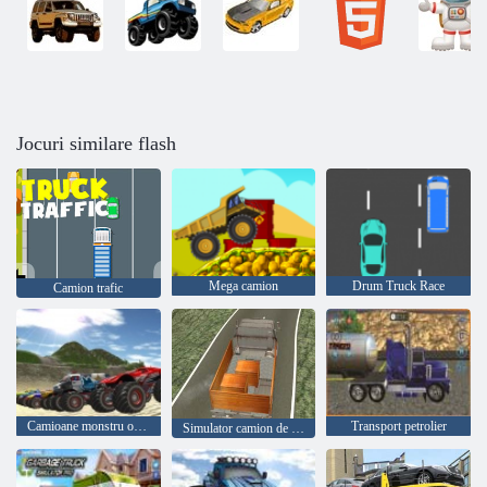
Jocuri similare flash
Mega camion
Drum Truck Race
Camion trafic
Camioane monstru offroad
Transport petrolier
Simulator camion de marfă