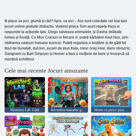
Iti place sa joci, glumă și râd? Apoi, va aici – Aici sunt colectate cel mai tare
jocuri online gratuite distractiv. Vorbind pisica Tom auzit repeta fraza si
raspunde la acțiunile tale. Diego salveaza animalele, și Dasha străbate
lumea și învață. Cu Mos Craciun in fiecare zi, puteți sărbători Anul Nou, prin
obtinerea cadouri haioase bunicul. Puteți organiza o brutărie și de gătit tot
felul de bunatati, dulciuri, jucarii de plus trata, cresc oraș ireal, dans obraznic
Gangnam cu Bart Simpson și Homer a bea o mulțime de bere și încearcă să
mențină echilibrul.
Cele mai recente Jocuri amuzante
Monsters Lab: Gătit
Revenirea mamelor glumelor pisici rele
Meme cu pisici: pisici și puzzle-uri cu meme!