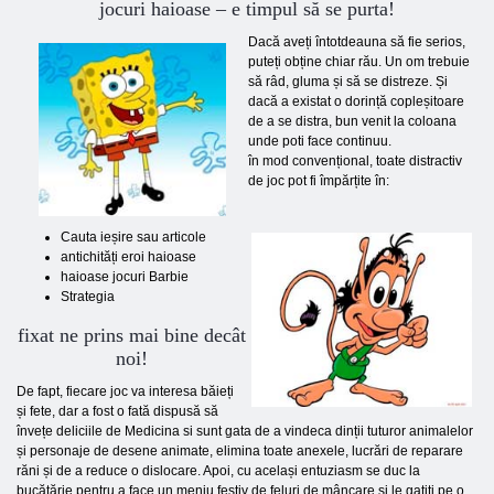
jocuri haioase – e timpul să se purta!
Dacă aveți întotdeauna să fie serios,
puteți obține chiar rău. Un om trebuie
să râd, gluma și să se distreze. Și
dacă a existat o dorință copleșitoare
de a se distra, bun venit la coloana
unde poti face continuu.
în mod convențional, toate distractiv
de joc pot fi împărțite în:
Cauta ieșire sau articole
antichități eroi haioase
haioase jocuri Barbie
Strategia
fixat ne prins mai bine decât
noi!
De fapt, fiecare joc va interesa băieți
și fete, dar a fost o fată dispusă să
învețe deliciile de Medicina si sunt gata de a vindeca dinții tuturor animalelor
și personaje de desene animate, elimina toate anexele, lucrări de reparare
răni și de a reduce o dislocare. Apoi, cu același entuziasm se duc la
bucătărie pentru a face un meniu festiv de feluri de mâncare și le gatiti pe o