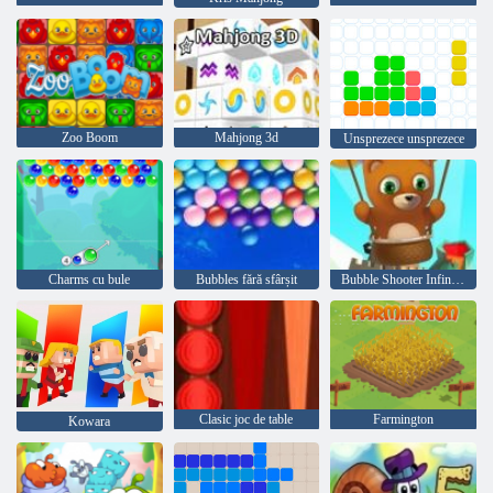
Zoo Boom
Mahjong 3d
Unsprezece unsprezece
Charms cu bule
Bubbles fără sfârșit
Bubble Shooter Infinitului
Clasic joc de table
Farmington
Kowara