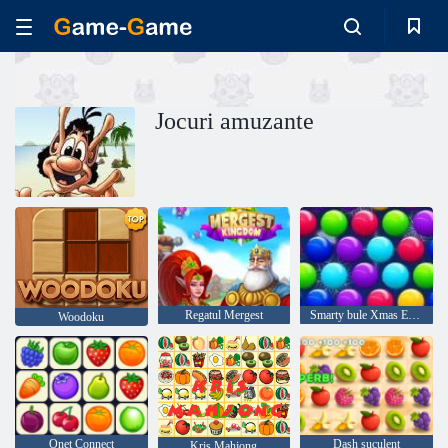
Jocuri amuzante
Regatul Mergest
Smarty bule Xmas Edition
Woodoku
Onet Connect
Dash suculent
Kris Mahjong