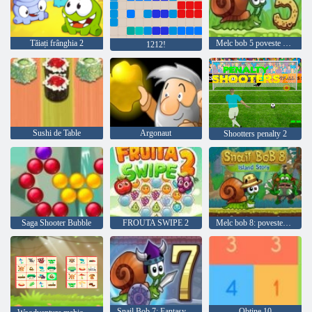
Tăiați frânghia 2
Melc bob 5 poveste de dragoste
1212!
Sushi de Table
Argonaut
Shootters penalty 2
Saga Shooter Bubble
FROUTA SWIPE 2
Melc bob 8: povestea insulei
Snail Bob 7: Fantasy Story
Obține 10