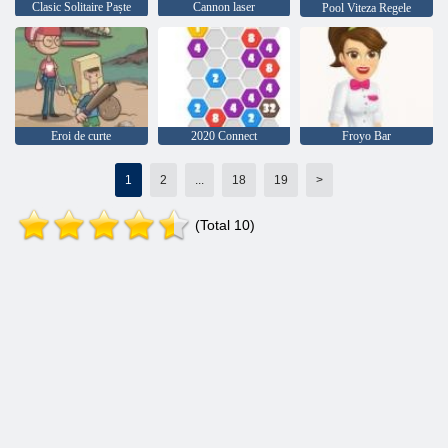
Clasic Solitaire Paște
Cannon laser
Pool Viteza Regele
Eroi de curte
2020 Connect
Froyo Bar
1
2
...
18
19
>
(Total 10)