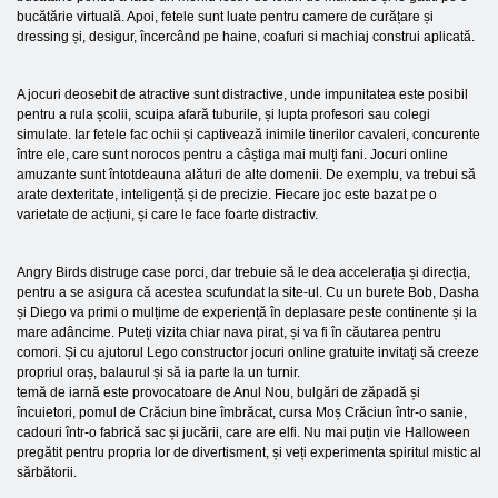
bucătărie virtuală. Apoi, fetele sunt luate pentru camere de curățare și
dressing și, desigur, încercând pe haine, coafuri si machiaj construi aplicată.
A jocuri deosebit de atractive sunt distractive, unde impunitatea este posibil
pentru a rula școlii, scuipa afară tuburile, și lupta profesori sau colegi
simulate. Iar fetele fac ochii și captivează inimile tinerilor cavaleri, concurente
între ele, care sunt norocos pentru a câștiga mai mulți fani. Jocuri online
amuzante sunt întotdeauna alături de alte domenii. De exemplu, va trebui să
arate dexteritate, inteligență și de precizie. Fiecare joc este bazat pe o
varietate de acțiuni, și care le face foarte distractiv.
Angry Birds distruge case porci, dar trebuie să le dea accelerația și direcția,
pentru a se asigura că acestea scufundat la site-ul. Cu un burete Bob, Dasha
și Diego va primi o mulțime de experiență în deplasare peste continente și la
mare adâncime. Puteți vizita chiar nava pirat, și va fi în căutarea pentru
comori. Și cu ajutorul Lego constructor jocuri online gratuite invitați să creeze
propriul oraș, balaurul și să ia parte la un turnir.
temă de iarnă este provocatoare de Anul Nou, bulgări de zăpadă și
încuietori, pomul de Crăciun bine îmbrăcat, cursa Moș Crăciun într-o sanie,
cadouri într-o fabrică sac și jucării, care are elfi. Nu mai puțin vie Halloween
pregătit pentru propria lor de divertisment, și veți experimenta spiritul mistic al
sărbătorii.