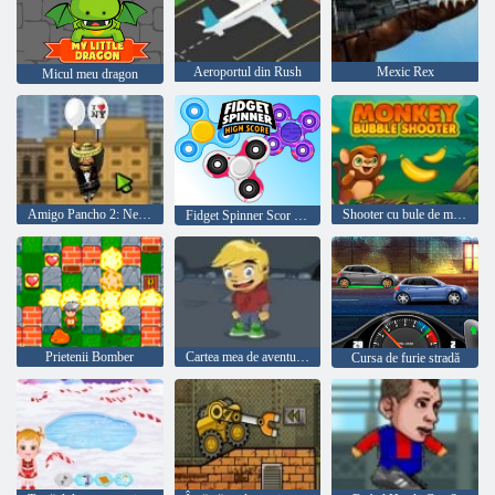
Aeroportul din Rush
Mexic Rex
Micul meu dragon
Amigo Pancho 2: New York Party
Shooter cu bule de maimuță
Fidget Spinner Scor mare
Prietenii Bomber
Cartea mea de aventură 2
Cursa de furie stradă