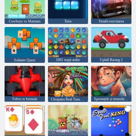
Cowboys vs Martians
Tetra
Stradă exercitarea
1001 nopți arabe
Uphill Racing 2
Solitaire Quest
Febra cu formula
Speranțele și temerile delicioase Emily
Cleopatra Real Tunsorile