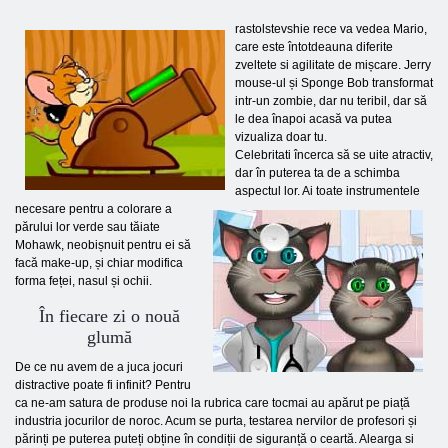
rastolstevshie rece va vedea Mario,
care este întotdeauna diferite
zveltete si agilitate de mișcare. Jerry
mouse-ul și Sponge Bob transformat
intr-un zombie, dar nu teribil, dar să
le dea înapoi acasă va putea
vizualiza doar tu.
Celebritati încerca să se uite atractiv,
dar în puterea ta de a schimba
aspectul lor. Ai toate instrumentele
necesare pentru a colorare a
părului lor verde sau tăiate
Mohawk, neobișnuit pentru ei să
facă make-up, și chiar modifica
forma feței, nasul și ochii.
În fiecare zi o nouă
glumă
De ce nu avem de a juca jocuri
distractive poate fi infinit? Pentru
ca ne-am satura de produse noi la rubrica care tocmai au apărut pe piață
industria jocurilor de noroc. Acum se purta, testarea nervilor de profesori și
părinți pe puterea puteți obține în condiții de siguranță o ceartă. Alearga si