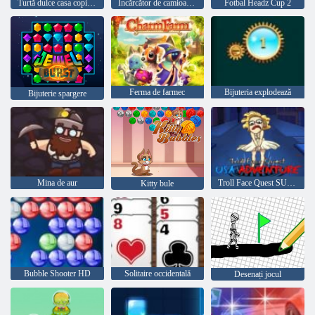
Turtă dulce casa copilul Hazel
Încărcător de camioane 4
Fotbal Headz Cup 2
Ferma de farmec
Bijuteria explodează
Bijuterie spargere
Mina de aur
Troll Face Quest SUA aventură
Kitty bule
Bubble Shooter HD
Solitaire occidentală
Desenați jocul