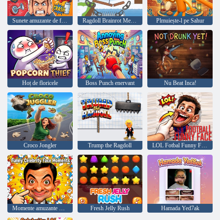
Sunete amuzante de farsă
Ragdoll Brainrot Meme: Walk Challenge!
Plmuiește-l pe Sahur
Hoț de floricele
Boss Punch enervant
Nu Beat Inca!
Croco Jongler
Trump the Ragdoll
LOL Fotbal Funny Face
Momente amuzante pe fața celebrităților
Fresh Jelly Rush
Hamada Yed7ak