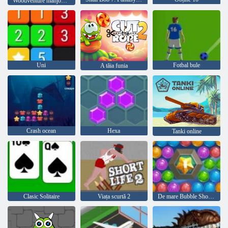
Woodventure mahjong conecta
Uni
Fotbal bule
A tăia funia
Crash ocean
Hexa
Tanki online
Clasic Solitaire
Viața scurtă 2
De mare Bubble Shooter