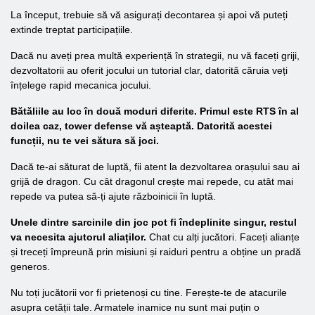
La început, trebuie să vă asigurați decontarea și apoi vă puteți
extinde treptat participațiile.
Dacă nu aveți prea multă experiență în strategii, nu vă faceți griji,
dezvoltatorii au oferit jocului un tutorial clar, datorită căruia veți
înțelege rapid mecanica jocului.
Bătăliile au loc în două moduri diferite. Primul este RTS în al
doilea caz, tower defense vă așteaptă. Datorită acestei
funcții, nu te vei sătura să joci.
Dacă te-ai săturat de luptă, fii atent la dezvoltarea orașului sau ai
grijă de dragon. Cu cât dragonul crește mai repede, cu atât mai
repede va putea să-ți ajute războinicii în luptă.
Unele dintre sarcinile din joc pot fi îndeplinite singur, restul
va necesita ajutorul aliaților.
Chat cu alți jucători. Faceți alianțe
și treceți împreună prin misiuni și raiduri pentru a obține un pradă
generos.
Nu toți jucătorii vor fi prietenoși cu tine. Ferește-te de atacurile
asupra cetății tale. Armatele inamice nu sunt mai puțin o