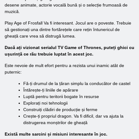
desene animate, actorie vocală bună și o selecție frumoasă de
muzică.
Play Age of Frosfall Va fi interesant. Jocul are o poveste. Trebuie
să gestionați una dintre fortărețele care rețin întunericul de
gheață care vrea să distrugă lumea.
Dacă ați vizionat serialul TV Game of Thrones, puteți ghici cu
ușurință ce rău trebuie luptat în acest joc.
Este nevoie de mult efort pentru a rezista unui inamic atât de
puternic:
Fă-ți drumul de la țăran simplu la conducător de castel
Întărește-ți liniile de apărare
Luptă pentru teritorii bogate în resurse
Explorați noi tehnologii
Construiți clădiri de producție și ferme
Crește-ți propriul dragon. Va fi dificil, dar va ajuta la
distrugerea monștrilor de gheață
Există multe sarcini și misiuni interesante în joc.