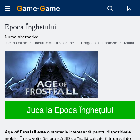
Epoca Înghețului
Nume alternative:
Jocuri Online
Jocuri MMORPG online
Dragons
Fantezie
Militar
Juca la Epoca Înghețului
Age of Frosfall
este o strategie interesantă pentru dispozitivele
mobile. În joc veți găsi grafică 3D de înaltă calitate într-un stil de