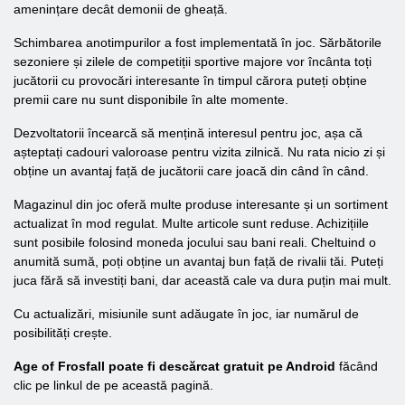
amenințare decât demonii de gheață.
Schimbarea anotimpurilor a fost implementată în joc. Sărbătorile
sezoniere și zilele de competiții sportive majore vor încânta toți
jucătorii cu provocări interesante în timpul cărora puteți obține
premii care nu sunt disponibile în alte momente.
Dezvoltatorii încearcă să mențină interesul pentru joc, așa că
așteptați cadouri valoroase pentru vizita zilnică. Nu rata nicio zi și
obține un avantaj față de jucătorii care joacă din când în când.
Magazinul din joc oferă multe produse interesante și un sortiment
actualizat în mod regulat. Multe articole sunt reduse. Achizițiile
sunt posibile folosind moneda jocului sau bani reali. Cheltuind o
anumită sumă, poți obține un avantaj bun față de rivalii tăi. Puteți
juca fără să investiți bani, dar această cale va dura puțin mai mult.
Cu actualizări, misiunile sunt adăugate în joc, iar numărul de
posibilități crește.
Age of Frosfall poate fi descărcat gratuit pe Android
făcând
clic pe linkul de pe această pagină.