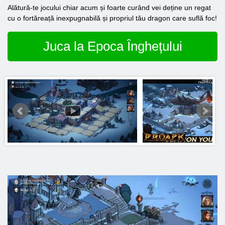
Alătură-te jocului chiar acum și foarte curând vei deține un regat
cu o fortăreață inexpugnabilă și propriul tău dragon care suflă foc!
Juca la Epoca Înghețului