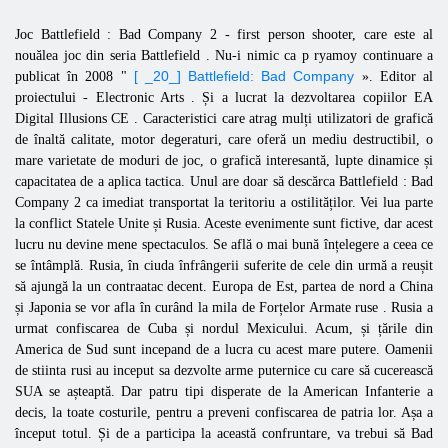
Joc
Battlefield
:
Bad
Company
2 - first person shooter, care este al
nouălea joc din seria
Battlefield
. Nu-i nimic ca p
ryamoy
continuare
a
[ _20_] Battlefield: Bad Company
publicat în 2008 "
». Editor al
proiectului -
Electronic Arts
. Și a lucrat la dezvoltarea copiilor
EA
Digital Illusions CE
. Caracteristici care atrag mulți utilizatori de grafică
de înaltă calitate, motor
degeraturi, care oferă un mediu destructibil, o
mare varietate de moduri de joc, o grafică interesantă, lupte dinamice și
capacitatea de a aplica tactica. Unul are doar să
descărca
Battlefield
:
Bad
Company
2 ca imediat transportat la teritoriu a ostilităților. Vei lua parte
la conflict Statele Unite și Rusia. Aceste evenimente sunt fictive, dar acest
lucru nu devine mene spectaculos. Se află o mai bună înțelegere a ceea ce
se întâmplă. Rusia, în ciuda înfrângerii suferite de cele din urmă a reușit
să ajungă la un contraatac decent. Europa de Est, partea de nord a China
și Japonia se vor afla în curând la mila de
Forțelor Armate ruse
. Rusia a
urmat confiscarea de Cuba și nordul Mexicului. Acum, și țările din
America de Sud sunt incepand de a lucra cu acest mare putere. Oamenii
de stiinta rusi au inceput sa dezvolte arme puternice cu care să cucerească
SUA se așteaptă. Dar patru tipi disperate de la American Infanterie a
decis, la toate costurile, pentru a preveni confiscarea de patria lor. Așa a
început totul. Și de a participa la această confruntare, va trebui să
Bad