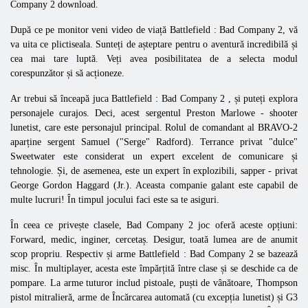
Company
2 download.
După ce pe monitor veni video de viață
Battlefield
:
Bad
Company
2, vă
va uita ce plictiseala. Sunteți de așteptare pentru o aventură incredibilă și
cea mai tare luptă. Veți avea posibilitatea de a selecta modul
corespunzător și să acționeze.
Ar trebui să înceapă
juca
Battlefield
:
Bad
Company
2 , și puteți explora
personajele curajos. Deci, acest
sergentul Preston Marlowe - shooter
lunetist, care este personajul principal. Rolul de comandant al
BRAVO-2
aparține sergent Samuel ("Serge" Radford). Terrance privat "dulce"
Sweetwater este considerat un expert excelent de comunicare și
tehnologie. Și, de asemenea, este un expert în explozibili, sapper - privat
George Gordon Haggard (Jr.). Aceasta companie galant este capabil de
multe lucruri! În timpul jocului faci este sa te asiguri.
În ceea ce privește clasele,
Bad
Company
2 joc oferă aceste opțiuni:
Forward, medic, inginer, cercetaș. Desigur, toată lumea are de anumit
scop propriu. Respectiv și arme
Battlefield
:
Bad
Company
2 se bazează
misc. În multiplayer, acesta este împărțită între clase și se deschide ca de
pompare. La arme tuturor includ
pistoale, puști de vânătoare, Thompson
pistol mitralieră, arme de Încărcarea automată (cu excepția lunetist) și G3