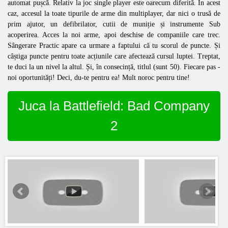
automat pușcă. Relativ la joc single player este oarecum diferită. În acest
caz, accesul la toate tipurile de arme din multiplayer, dar nici o trusă de
prim ajutor, un defibrilator, cutii de muniție și instrumente Sub
acoperirea. Acces la noi arme, apoi deschise de companiile care trec.
Sângerare Practic apare ca urmare a faptului că tu scorul de puncte. Și
câștiga puncte pentru toate acțiunile care afectează cursul luptei. Treptat,
te duci la un nivel la altul. Și, în consecință, titlul (sunt 50). Fiecare pas -
noi oportunități! Deci, du-te pentru ea! Mult noroc pentru tine!
Juca la Battlefield: Bad Company
2