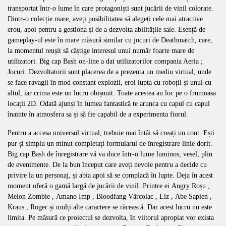
transportat într-o lume în care protagoniști sunt jucării de vinil colorate.
Dintr-o colecție mare, aveți posibilitatea să alegeți cele mai atractive
erou, apoi pentru a gestiona și de a dezvolta abilitățile sale. Esență de
gameplay-ul este în mare măsură similar cu jocuri de
Deathmatch, care,
la momentul reușit să câștige interesul unui număr foarte mare de
utilizatori.
Big
cap
Bash
on-line
a dat utilizatorilor compania
Aeria
;
Jocuri. Dezvoltatorii sunt placerea de a prezenta un mediu virtual, unde
se face ravagii în mod constant explozii, eroi lupta cu roboții și unul cu
altul, iar crima este un lucru obișnuit. Toate acestea au loc pe o frumoasa
locații 2D. Odată ajunși în lumea fantastică te arunca cu capul cu capul
înainte în atmosfera sa și să fie capabil de a experimenta fiorul.
Pentru a accesa universul virtual, trebuie mai întâi să creați un cont. Ești
pur și simplu un minut completați formularul de înregistrare linie dorit.
Big
cap
Bash
de înregistrare vă va duce într-o lume luminos, vesel, plin
de evenimente. De la bun început care aveți nevoie pentru a decide cu
privire la un personaj, și abia apoi să se complacă în lupte. Deja în acest
moment oferă o gamă largă de jucării de vinil. Printre ei
Angry
Roșu
,
Melon
Zombie
,
Amano
Imp
,
Bloodfang
Vârcolac
,
Liz
,
Abe
Sapien
,
Kraus
,
Roger
și mulți alte caractere se răcească. Dar acest lucru nu este
limita. Pe măsură ce proiectul se dezvolta, în viitorul apropiat vor exista