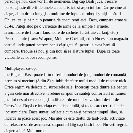
personaje noi, care vor fi, de asemenea,
Big
cap
Bash
juca. Fiecare
personaj este diferit de unele caracteristici, și aspectul lor. Dar pe cine ai
alege, ai un drum lung și o mulțime de lupte cu roboții și alți jucători.
Oh, ce, ce, și că nici o penurie de concurenți aici! Deci, cumpara arme și
du-te. Puteți stoc pe o varietate de arme de la simple (
armele,
aruncatoare de flacari, lansatoare de rachete, ferăstraie cu lanț, etc )
Pentru a unic (Lava Weapon, Molotov Cocktail, etc ) Nu este un magazin
virtual unde puteti petrece banii câștigați. Și pentru a avea bani să
cumpere, trebuie să nou și din nou să se alăture luptei. După ce toate
victoriile ce aduce recompense.
Multiplayer, co-op:
joc
Big
cap
Bash
poate fi în diferite moduri de joc , moduri de comandă,
precum și meciuri (8 din 8) și iubit de către mulți modul de captare nick.
Orice regim va delecta cu surprizele sale. Încercați toate dintre ele pentru
a găsi cele mai atractive. Trebuie să spun că sunteți confortabil în lumea
jocului destul de repede, și indiferent de modul se va simți destul de
încrezător. După ce interfața este disponibilă, și toate caracteristicile de
joc sunt clare. Dacă sunteți reflecție cum să-și petreacă timpul liber, să
încerce să joace acest joc. Mai ales că este destul de laid-back, activitate
de relaxare și, de asemenea, disponibil
Big
cap
Bash
liber. Nu veti regreta
alegerea lor! Mult noroc!