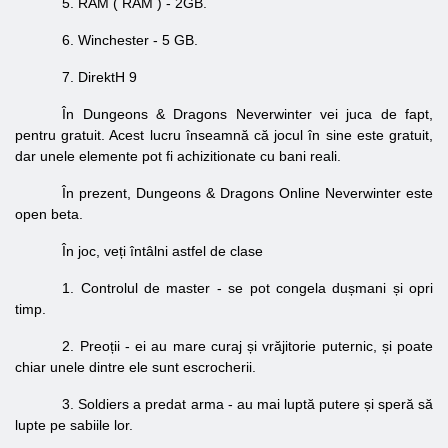
5.
RAM (
RAM
) - 2GB.
6.
Winchester - 5 GB.
7.
DirektH 9
În Dungeons & Dragons Neverwinter vei juca de fapt,
pentru gratuit. Acest lucru înseamnă că jocul în sine este gratuit,
dar unele elemente pot fi achizitionate cu bani reali.
În prezent, Dungeons & Dragons Online Neverwinter este
open beta.
În joc, veți întâlni astfel de clase
1. Controlul de master - se pot congela dușmani și opri
timp.
2. Preoții - ei au mare curaj și vrăjitorie puternic, și poate
chiar unele dintre ele sunt escrocherii.
3. Soldiers a predat arma - au mai luptă putere și speră să
lupte pe sabiile lor.