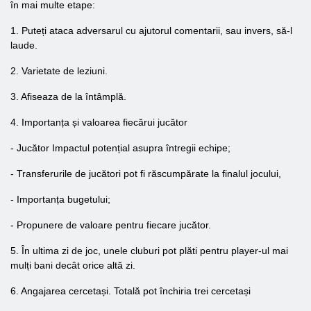
în mai multe etape:
1. Puteți ataca adversarul cu ajutorul comentarii, sau invers, să-l
laude.
2. Varietate de leziuni.
3. Afiseaza de la întâmplă.
4. Importanța și valoarea fiecărui jucător
- Jucător Impactul potențial asupra întregii echipe;
- Transferurile de jucători pot fi răscumpărate la finalul jocului,
- Importanța bugetului;
- Propunere de valoare pentru fiecare jucător.
5. În ultima zi de joc, unele cluburi pot plăti pentru player-ul mai
mulți bani decât orice altă zi.
6. Angajarea cercetași. Totală pot închiria trei cercetași