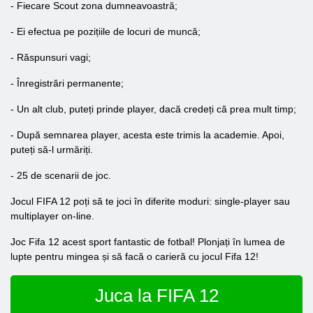
- Fiecare Scout zona dumneavoastră;
- Ei efectua pe pozițiile de locuri de muncă;
- Răspunsuri vagi;
- Înregistrări permanente;
- Un alt club, puteți prinde player, dacă credeți că prea mult timp;
- După semnarea player, acesta este trimis la academie. Apoi,
puteți să-l urmăriți.
- 25 de scenarii de joc.
Jocul FIFA 12 poți să te joci în diferite moduri: single-player sau
multiplayer on-line.
Joc Fifa 12 acest sport fantastic de fotbal! Plonjați în lumea de
lupte pentru mingea și să facă o carieră cu jocul Fifa 12!
Juca la FIFA 12