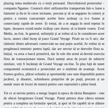
playing tema medievala cu o terță persoană. Dezvoltatorul proiectului -
compania
Ngames. Creatorii oferi utilizatorilor transportate într-o lume a
fanteziei și du-te în curse incitante, precum și să se angajeze în comerț și
pentru a rezista concurenței acerbe între aceleași ca ti-e foame și
comercianți rapide de avere. Și totuși, de a se angaja în mod repetat în
lupte, deoarece există multe ticăloși care doresc să ia binele vostru. Evul
Mediu, au fost, în general, neliniștiți și ar trebui să ia în considerare acest
lucru, atunci când încep să joace Grand Voyage. Pirati nu va fi aici, dar
războiul dintre adversarii comerciale nu mai puțin acerbă. Ar trebui să se
pregătească temeinic pentru luptă, dar are nevoie să se dezvolte flota sa.
Inițial, va avea o barcă primitivă, dar în cele din urmă să devină exercita
flota de tranzacționare imens. Dacă sunteți atras de jocuri de subiecte
similare, veți fi încântați de Grand Voyage on-line. În plus față de sunet
componentă economică a proiectului are o multime de avantaje. Acest
frumos grafica, plăcut ochiului și oportunități care sunt disponibile pentru
jucători, și dinamic, schimbarea prețurilor de pe piață, precum și un
număr mare de locuri de muncă pentru care reprezintă o pâine bună.
Tot ce ai nevoie pentru a merge înapoi la epoca de târziu
Renaștere - este
de obicei
înregistrare Grand Voyage. Puteți petrece doar câteva minute
pentru a completa un formular special, și apoi să fie capabil să se alăture