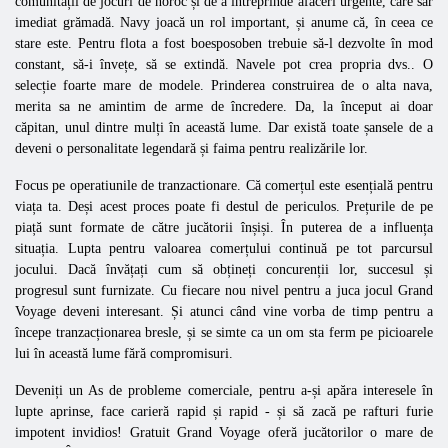
comunității de jocuri de noroc și de a întreprinde afaceri urgente, care sar
imediat grămadă. Navy joacă un rol important, și anume că, în ceea ce
stare este. Pentru flota a fost boesposoben trebuie să-l dezvolte în mod
constant, să-i învețe, să se extindă. Navele pot crea propria dvs.. O
selecție foarte mare de modele. Prinderea construirea de o alta nava,
merita sa ne amintim de arme de încredere. Da, la început ai doar
căpitan, unul dintre mulți în această lume. Dar există toate șansele de a
deveni o personalitate legendară și faima pentru realizările lor.
Focus pe operatiunile de tranzactionare. Că comerțul este esențială pentru
viața ta. Deși acest proces poate fi destul de periculos. Prețurile de pe
piață sunt formate de către jucătorii înșiși. În puterea de a influența
situația. Lupta pentru valoarea comerțului continuă pe tot parcursul
jocului. Dacă învățați cum să obțineți concurenții lor, succesul și
progresul sunt furnizate. Cu fiecare nou nivel pentru a juca jocul Grand
Voyage deveni interesant. Și atunci când vine vorba de timp pentru a
începe tranzacționarea bresle, și se simte ca un om sta ferm pe picioarele
lui în această lume fără compromisuri.
Deveniți un As de probleme comerciale, pentru a-și apăra interesele în
lupte aprinse, face carieră rapid și rapid - și să zacă pe rafturi furie
impotent invidios! Gratuit Grand Voyage oferă jucătorilor o mare de