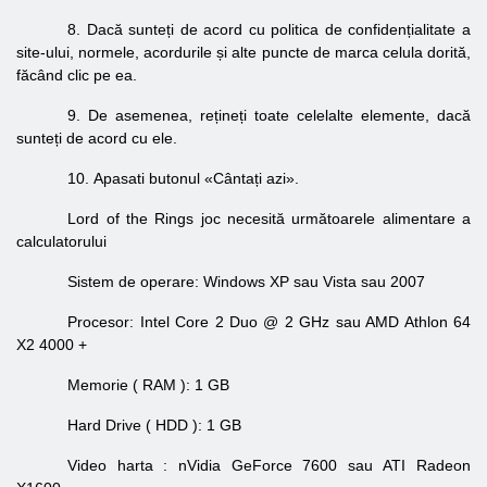
8. Dacă sunteți de acord cu politica de confidențialitate a
site-ului, normele, acordurile și alte puncte de marca celula dorită,
făcând clic pe ea.
9. De asemenea, rețineți toate celelalte elemente, dacă
sunteți de acord cu ele.
10.
Apasati butonul
«Cântați azi».
Lord of the Rings joc necesită următoarele alimentare a
calculatorului
Sistem de operare: Windows XP sau Vista sau 2007
Procesor: Intel Core 2 Duo @ 2
GHz
sau AMD Athlon 64
X2 4000 +
Memorie (
RAM
): 1 GB
Hard Drive (
HDD
): 1 GB
Video
harta
: nVidia GeForce 7600
sau
ATI Radeon