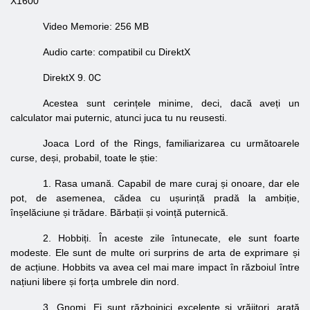
X1600
Video
Memorie: 256 MB
Audio
carte: compatibil cu DirektX
DirektX 9. 0C
Acestea sunt cerințele minime, deci, dacă aveți un
calculator mai puternic, atunci juca tu nu reusesti.
Joaca Lord of the Rings, familiarizarea cu următoarele
curse, deși, probabil, toate le știe:
1. Rasa umană. Capabil de mare curaj și onoare, dar ele
pot, de asemenea, cădea cu ușurință pradă la ambiție,
înșelăciune și trădare. Bărbații și voință puternică.
2. Hobbiți. În aceste zile întunecate, ele sunt foarte
modeste. Ele sunt de multe ori surprins de arta de exprimare și
de acțiune. Hobbits va avea cel mai mare impact în războiul între
națiuni libere și forța umbrele din nord.
3. Gnomi. Ei sunt războinici excelente și vrăjitori, arată