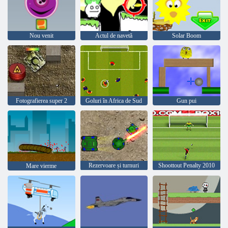
Nou venit
Actul de navetă
Solar Boom
Fotografierea super 2
Goluri în Africa de Sud
Gun pui
Rezervoare și turnuri
Shoottout Penalty 2010
Mare vierme