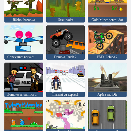
Război bazooka
Ursul volei
Gold Miner pentru doi
Conexiune: noua dimensiune
Demola Truck 2
FMX Echipa 2
Zombies a luat fiica mea
Înarmat cu expresă
Apăra sau Die