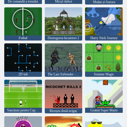
De comandă a trenului
Micul război
Mulan și Aurora
Fotbal
Distrugerea încuietori 2
Harry Stick Journey
2D tub
The Last Airbender - Luptele naturale
Seminte Magic
Sancțiuni pentru Cupa Mondială 2010
Gratuit Super Mario
Ricoșeu două ucigaș