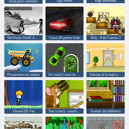
Agil Rabbit
Rage autostradă
Două pisici războinic
Sift Heads World: Act 4 - Amintiri reci
Cursa 3D pentru Audi
Roly - Poly Cannon 3
Prosperitatea de camion
De coastă Locuri de parcare
Selectați de la etajul al 13-lea
Viteazul Elf Van
Tom si Jerry: construi podul
Evadare din biblioteca