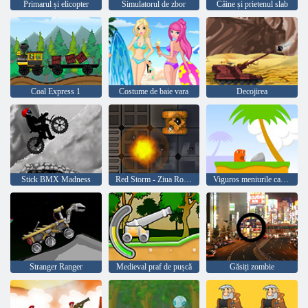
Primarul și elicopter
Simulatorul de zbor
Câine și prietenul slab
Coal Express 1
Costume de baie vara
Decojirea
Stick BMX Madness
Red Storm - Ziua Robot
Viguros meniurile cauciuc
Stranger Ranger
Medieval praf de pușcă
Găsiți zombie