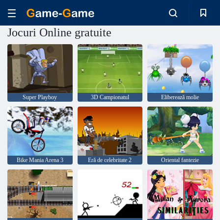
Jocuri Online gratuite
Super Playboy
3D Campionatul
Eliberează molie
Bike Mania Arena 3
Eră de celebritate 2
Oriental fantezie