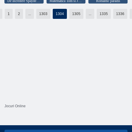
De incredere Spaydermenom
Matematică Tom si Jerry
Romantic paradis
1
2
...
1303
1304
1305
...
1335
1336
Jocuri Online