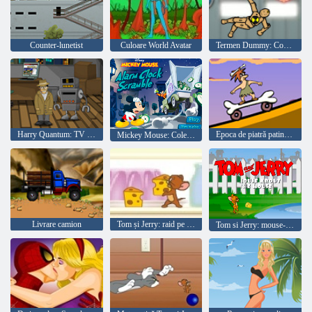
Counter-lunetist
Culoare World Avatar
Termen Dummy: Comunitatea
Harry Quantum: TV Go Home
Epoca de piatră patinator
Mickey Mouse: Colectia de alarme
Livrare camion
Tom și Jerry: raid pe frigider
Tom si Jerry: mouse-ul despre Hauzel