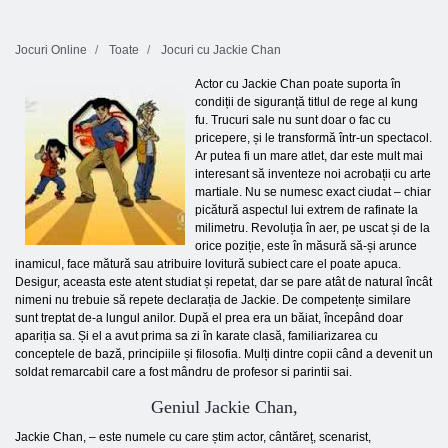
Jocuri Online
Toate
Jocuri cu Jackie Chan
Actor cu Jackie Chan poate suporta în
condiții de siguranță titlul de rege al kung
fu. Trucuri sale nu sunt doar o fac cu
pricepere, și le transformă într-un spectacol.
Ar putea fi un mare atlet, dar este mult mai
interesant să inventeze noi acrobații cu arte
martiale. Nu se numesc exact ciudat – chiar
picătură aspectul lui extrem de rafinate la
milimetru. Revoluția în aer, pe uscat și de la
orice poziție, este în măsură să-și arunce
inamicul, face mătură sau atribuire lovitură subiect care el poate apuca.
Desigur, aceasta este atent studiat și repetat, dar se pare atât de natural încât
nimeni nu trebuie să repete declarația de Jackie. De competențe similare
sunt treptat de-a lungul anilor. După el prea era un băiat, începând doar
apariția sa. Și el a avut prima sa zi în karate clasă, familiarizarea cu
conceptele de bază, principiile și filosofia. Mulți dintre copii când a devenit un
soldat remarcabil care a fost mândru de profesor si parintii sai.
Geniul Jackie Chan,
Jackie Chan, – este numele cu care știm actor, cântăreț, scenarist,