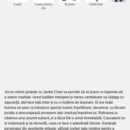
Luptă
Lupta pentru
Acțiune
Celebritati
doi
Jocuri online gratuite cu Jackie Chan va permite să se joace cu legenda vie
a artelor martiale. Acest luptător inteligent și mereu zambitoare va câștiga cu
siguranță, abil face față chiar și cu o mulțime de dușmani. El are toate
toamna se pare ca introduce special inamic înșelătoare, deoarece, cu fiecare
poziție a descurajează pricepere atac implicat împotriva lui. Ridicarea la
căderea unui anumit subiect, el a făcut într-o armă formidabilă. Cascadorii lui
el realizează și se dezvoltă, ceea ce face o adevărată Sensei. Însoțește
personajul din aventurile virtuale, utilizați lovituri sale celebre pentru a