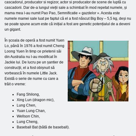
cascadorul, producator si regizor, actor si producator de scene de luptă cu
cascadorii. Dar de-a lungul vieții sale a schimbat în mod repetat numele, și
mama mea l-au numit Pao Pao, Semnificatie « gazdelor ». Acesta este
numele mamei sale luat pe faptul că el a fost născut Big Boy – 5,5 kg, deși nu
se poate spune acum este că inițial a fost are genetic potențialul de a deveni
un gigant.
În școala de operă a fost numit Yuen
Lo, până în 1976 a fost numit Cheng
Loong Yuen în timp ce prietenii săi
din Australia nu l-au modificat în
Jackie lui. De lucru pe un șantier de
construcții, el a fost obișnuit să
vorbească în numele Little Jack.
Există o serie de nume cu care a
trăit o vreme:
Fang Shilong,
Xing Lun (dragon mic),
Lung Chen,
Yuan Lung Chan,
Wellson Chin,
Lung Cheng,
Baseball Bat (bâtă de baseball).