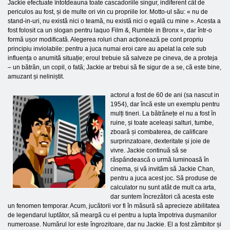
Jackie efectuate întotdeauna toate cascadoriile singur, indiferent cât de
periculos au fost, și de multe ori vin cu propriile lor. Motto-ul său: « nu de
stand-in-uri, nu există nici o teamă, nu există nici o egală cu mine ». Acesta a
fost folosit ca un slogan pentru laquo Film &, Rumble in Bronx », dar într-o
formă ușor modificată. Alegerea roluri chan acționează pe cont propriu
principiu inviolabile: pentru a juca numai eroi care au apelat la cele sub
influența o anumită situație; eroul trebuie să salveze pe cineva, de a proteja
– un bătrân, un copil, o fată; Jackie ar trebui să fie sigur de a se, că este bine,
amuzant și neliniștit.
actorul a fost de 60 de ani (sa nascut in
1954), dar încă este un exemplu pentru
mulți tineri. La bătrânețe el nu a fost în
ruine, și toate aceleași salturi, tumbe,
zboară și combaterea, de calificare
surprinzatoare, dexteritate și joie de
vivre. Jackie continuă să se
răspândească o urmă luminoasă în
cinema, și vă invităm să Jackie Chan,
pentru a juca acest joc. Să produse de
calculator nu sunt atât de mult ca arta,
dar suntem încrezători că acesta este
un fenomen temporar. Acum, jucătorii vor fi în măsură să aprecieze abilitatea
de legendarul luptător, să meargă cu el pentru a lupta împotriva dușmanilor
numeroase. Numărul lor este îngrozitoare, dar nu Jackie. El a fost zâmbitor și