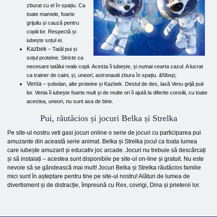
zburat cu el în spațiu. Ca
toate mamele, foarte
grijuliu și cauză pentru
copiii lor. Respectă și
iubește soțul ei.
Kazbek
– Tatăl pui și
soțul proteine. Stricte ca
necesare tatălui reale copii. Acesta îi iubește, și numai cearta cazul. A lucrat
ca trainer de caini, și, uneori, astronautii zbura în spațiu. &Nbsp;
Venia
– șobolan, alte proteine ​​și Kazbek. Destul de des, lasă Venu grijă puii
lor. Venia îi iubește foarte mult și de multe ori îi ajută la diferite consilii, cu toate
acestea, uneori, nu sunt asa de bine.
Pui, răutăcios și jocuri Belka și Strelka
Pe site-ul nostru veti gasi jocuri online o serie de jocuri cu participarea pui
amuzante din această serie animat. Belka și Strelka jocul ca toata lumea
care iubește amuzant și educativ joc arcade. Jocuri nu trebuie să descărcați
și să instalați – acestea sunt disponibile pe site-ul on-line și gratuit. Nu este
nevoie să se gândească mai mult! Jocuri Belka și Strelka răutăcios familie
mici sunt în așteptare pentru tine pe site-ul nostru! Alături de lumea de
divertisment și de distracție, împreună cu Rex, covrigi, Dina și prietenii lor.