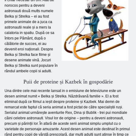
fi chiar necesar un om. Atât de
norocos pentru a deveni
astronauti două mutts numele
Belka și Strelka – ei au fost
primele animale de a juca ca
astronautii reale și a mers la
calatoria in spatiu. După ce sa
întors pe Pământ, după o
călătorie de succes, ei au
devenit eroi naționali. Despre
Belka și Strelka face filme și
desene animate vină. Jocuri
Belka și Strelka sunt populare în
rândul ambele copii si adulti.
Puii de proteine ​​și Kazbek în gospodărie
Una dintre cele mai recente lansat in o emisiune de televiziune este un
desen animat numit « Belka și Strelka. Năzdrăvană familie ». El a fost
eliminat după ce filmul a ieșit despre proteine ​​și Kazbek. Mai demn de
remarcat este faptul că seria animat a fost pictat de către specialiștii ruși.
Serialul animat urmărește aventurile Rex, Dina și Bublik - trei pui mondiale
câini celebre astronauti. Visul lor de origine – pentru a deveni astronauti,
precum și părinții lor. În afară de aceste serii animat simplu umplut cu o
varietate de personaje amuzante. Acest desen animat este destinat în primul
rând pentru copii de vârstă preșcolară, dar multi adulti sunt atinse în timp ce