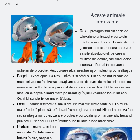
vizualizați.
Aceste animale
amuzante
Rex
– protagonistul din seria de
televiziune animat și o parte din
catelul senior Treime. Foarte decent
și corect catelus modest care vrea
sa stie absolut totul, pe care o
mulțime de lectură, și tuturor celor
interesati. Purtați întotdeauna
ochelari de protecție. Rex culoare alba, urechile ușor moleșit și ochii albaștri.
Bagel
– exact opusul a Rex – bătăuș și bătăuș. Din cauza naturii sale de
multe ori ajunge în diverse situații amuzante, din care de multe ori merge cu
norocul incredibil. Foarte pasionat de joc cu sora lui Dina. Bublik au culoare
alba, cu excepția ciucuri maro pe urechi și în jurul valorii de locuri un ochi.
Ochii lui sunt la fel de maro. &Nbsp;
Dean
– foarte distractiv și amuzant, cel mai mic dintre toate pui. La fel ca
toate fetele, îi place să te îmbraci frumos și arata destul. Nimeni nu se va face
rău și iubește joc cu ei. Ea are o culoare portocalie și o margine alb, trecând
prin botul. Pe capul lui este întotdeauna frumos funda mare rosie.
Protein
– mama a trei pui
minunate. Cu tatăl său a
întâlnit în circ, și apoi a