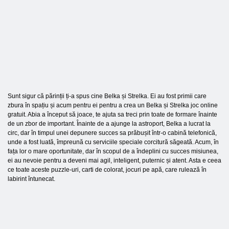
Sunt sigur că părinții ți-a spus cine Belka și Strelka. Ei au fost primii care
zbura în spațiu și acum pentru ei pentru a crea un Belka și Strelka joc online
gratuit. Abia a început să joace, te ajuta sa treci prin toate de formare înainte
de un zbor de important. Înainte de a ajunge la astroport, Belka a lucrat la
circ, dar în timpul unei depunere succes sa prăbușit într-o cabină telefonică,
unde a fost luată, împreună cu serviciile speciale corcitură săgeată. Acum, în
fața lor o mare oportunitate, dar în scopul de a îndeplini cu succes misiunea,
ei au nevoie pentru a deveni mai agil, inteligent, puternic și atent. Asta e ceea
ce toate aceste puzzle-uri, carti de colorat, jocuri pe apă, care rulează în
labirint întunecat.