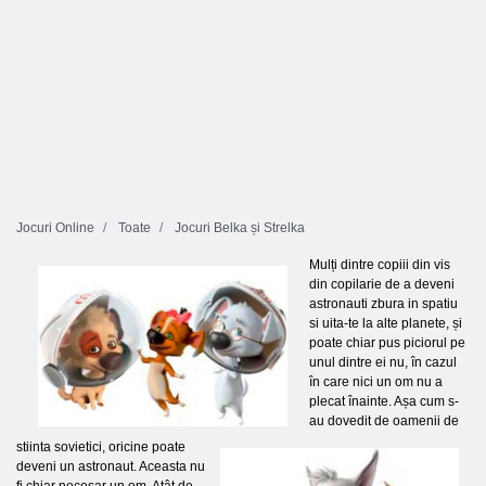
Jocuri Online
Toate
Jocuri Belka și Strelka
Mulți dintre copiii din vis
din copilarie de a deveni
astronauti zbura in spatiu
si uita-te la alte planete, și
poate chiar pus piciorul pe
unul dintre ei nu, în cazul
în care nici un om nu a
plecat înainte. Așa cum s-
au dovedit de oamenii de
stiinta sovietici, oricine poate
deveni un astronaut. Aceasta nu