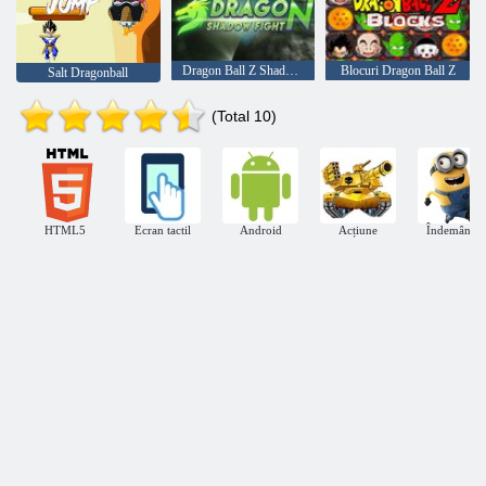
Dragon Ball Z Shadow Battle
Blocuri Dragon Ball Z
Salt Dragonball
(Total 10)
HTML5
Ecran tactil
Android
Acțiune
Îndemânare