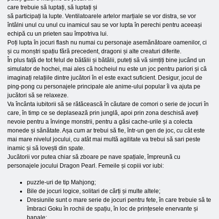
care trebuie să luptați, să luptați și
să participați la lupte. Ventilatoarele artelor marțiale se vor distra, se vor
întâlni unul cu unul cu inamicul sau se vor lupta în perechi pentru aceeași
echipă cu un prieten sau împotriva lui.
Poți lupta în jocuri flash nu numai cu personaje asemănătoare oamenilor, ci
și cu monștri spațiu fără precedent, dragoni și alte creaturi diferite.
În plus față de tot felul de bătălii și bătălii, puteți să vă simțiți bine jucând un
simulator de hochei, mai ales că hocheiul nu este un joc pentru pariori și că
imaginați relațiile dintre jucători în el este exact suficient. Desigur, jocul de
ping-pong cu personajele principale ale anime-ului popular îi va ajuta pe
jucători să se relaxeze.
Va încânta iubitorii să se rătăcească în căutare de comori o serie de jocuri în
care, în timp ce se deplasează prin junglă, apoi prin zona deschisă aveți
nevoie pentru a învinge monstrii, pentru a găsi cache-urile și a colecta
monede și sănătate. Așa cum ar trebui să fie, într-un gen de joc, cu cât este
mai mare nivelul jocului, cu atât mai multă agilitate va trebui să sari peste
inamic și să lovești din spate.
Jucătorii vor putea chiar să zboare pe nave spațiale, împreună cu
personajele jocului Dragon Pearl. Femeile și copiii vor iubi:
puzzle-uri de tip Mahjong;
Bile de jocuri logice, solitari de cărți și multe altele;
Dresiunile sunt o mare serie de jocuri pentru fete, în care trebuie să te
îmbraci Goku în rochii de spațiu, în loc de prințesele enervante și
banale;