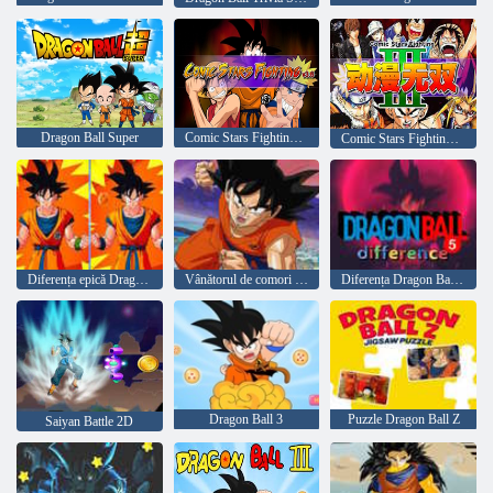
Dragon Ball Super
Comic Stars Fighting 3. 6
Comic Stars Fighting 3. 2
Diferența epică Dragon Ball Z
Vânătorul de comori Dragon Ball
Diferența Dragon Ball 5
Dragon Ball 3
Puzzle Dragon Ball Z
Saiyan Battle 2D