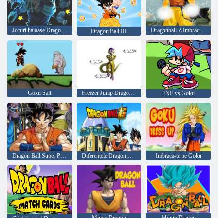
Jocuri haioase Dragon Ball
Dragonball Z Imbraca-te
Dragon Ball III
Goku Salt
Freezer Jump Dragon Ball Z
FNF vs Goku
Dragon Ball Super Puzzle
Diferențele Dragon Ball Super 7
Imbraca-te pe Goku
Minge Dragon
Minge Dragon