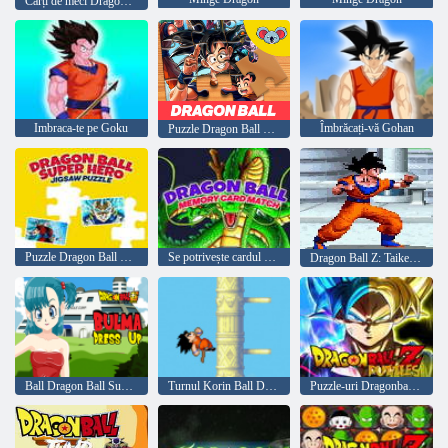
Cărți de meci DragonBall
Imbraca-te pe Goku
Îmbrăcați-vă Gohan
Puzzle Dragon Ball Goku
Puzzle Dragon Ball Super Hero
Se potrivește cardul de memorie Dragon Ball
Dragon Ball Z: Taiketsu
Ball Dragon Ball Super Bulma Îmbrăcați -vă
Turnul Korin Ball Dragon Ball
Puzzle-uri Dragonball Z