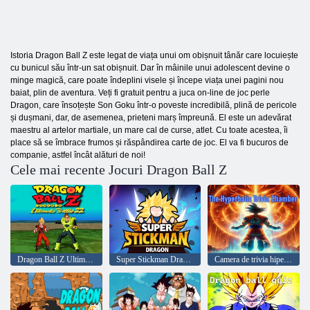
Istoria Dragon Ball Z este legat de viața unui om obișnuit tânăr care locuiește
cu bunicul său într-un sat obișnuit. Dar în mâinile unui adolescent devine o
minge magică, care poate îndeplini visele și începe viața unei pagini nou
baiat, plin de aventura. Veți fi gratuit pentru a juca on-line de joc perle
Dragon, care însoțește Son Goku într-o poveste incredibilă, plină de pericole
și dușmani, dar, de asemenea, prieteni marș împreună. El este un adevărat
maestru al artelor martiale, un mare cal de curse, atlet. Cu toate acestea, îi
place să se îmbrace frumos și răspândirea carte de joc. El va fi bucuros de
companie, astfel încât alături de noi!
Cele mai recente Jocuri Dragon Ball Z
Dragon Ball Z Ultimate Battle 22
Super Stickman Dragon
Camera de trivia hiperbolică