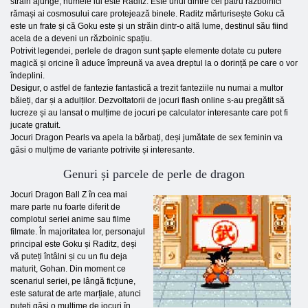
străin ajunge, numele lui este Raditz. Este unul dintre cei patru războinici
rămași ai cosmosului care protejează binele. Raditz mărturisește Goku că
este un frate și că Goku este și un străin dintr-o altă lume, destinul său fiind
acela de a deveni un războinic spațiu.
Potrivit legendei, perlele de dragon sunt șapte elemente dotate cu putere
magică și oricine îi aduce împreună va avea dreptul la o dorință pe care o vor
îndeplini.
Desigur, o astfel de fantezie fantastică a trezit fanteziile nu numai a multor
băieți, dar și a adulților. Dezvoltatorii de jocuri flash online s-au pregătit să
lucreze și au lansat o mulțime de jocuri pe calculator interesante care pot fi
jucate gratuit.
Jocuri Dragon Pearls va apela la bărbați, deși jumătate de sex feminin va
găsi o mulțime de variante potrivite și interesante.
Genuri și parcele de perle de dragon
Jocuri Dragon Ball Z în cea mai
mare parte nu foarte diferit de
complotul seriei anime sau filme
filmate. În majoritatea lor, personajul
principal este Goku și Raditz, deși
vă puteți întâlni și cu un fiu deja
maturit, Gohan. Din moment ce
scenariul seriei, pe lângă ficțiune,
este saturat de arte marțiale, atunci
puteți găsi o mulțime de jocuri în