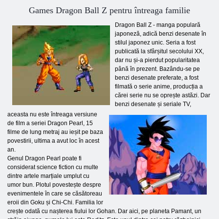
Games Dragon Ball Z pentru întreaga familie
Dragon Ball Z - manga populară
japoneză, adică benzi desenate în
stilul japonez unic. Seria a fost
publicată la sfârșitul secolului XX,
dar nu și-a pierdut popularitatea
până în prezent. Bazându-se pe
benzi desenate preferate, a fost
filmată o serie anime, producția a
cărei serie nu se oprește astăzi. Dar
benzi desenate și seriale TV,
aceasta nu este întreaga versiune
de film a seriei Dragon Pearl, 15
filme de lung metraj au ieșit pe baza
povestirii, ultima a avut loc în acest
an.
Genul Dragon Pearl poate fi
considerat science fiction cu multe
dintre artele marțiale umplut cu
umor bun. Plotul povestește despre
evenimentele în care se căsătoreau
eroii din Goku și Chi-Chi. Familia lor
crește odată cu nașterea fiului lor Gohan. Dar aici, pe planeta Pamant, un