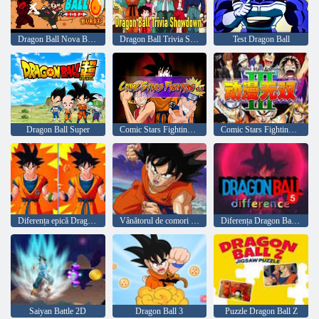
Dragon Ball Nova Burst
Dragon Ball Trivia Showdown
Test Dragon Ball
Dragon Ball Super
Comic Stars Fighting 3. 6
Comic Stars Fighting 3. 2
Diferența epică Dragon Ball Z
Vânătorul de comori Dragon Ball
Diferența Dragon Ball 5
Saiyan Battle 2D
Dragon Ball 3
Puzzle Dragon Ball Z