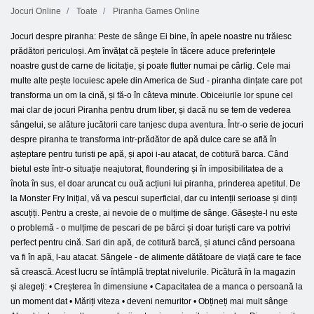
Jocuri Online
Toate
Piranha Games Online
Jocuri despre piranha: Peste de sânge Ei bine, în apele noastre nu trăiesc
prădători periculoși. Am învățat că peștele în tăcere aduce preferințele
noastre gust de carne de licitație, și poate flutter numai pe cârlig. Cele mai
multe alte pește locuiesc apele din America de Sud - piranha dințate care pot
transforma un om la cină, și fă-o în câteva minute. Obiceiurile lor spune cel
mai clar de jocuri Piranha pentru drum liber, și dacă nu se tem de vederea
sângelui, se alăture jucătorii care tanjesc dupa aventura. Într-o serie de jocuri
despre piranha te transforma intr-prădător de apă dulce care se află în
așteptare pentru turisti pe apă, și apoi i-au atacat, de cotitură barca. Când
bietul este într-o situație neajutorat, floundering și în imposibilitatea de a
înota în sus, el doar aruncat cu ouă acțiuni lui piranha, prinderea apetitul. De
la Monster Fry Inițial, vă va pescui superficial, dar cu intenții serioase și dinți
ascuțiți. Pentru a creste, ai nevoie de o mulțime de sânge. Găsește-l nu este
o problemă - o mulțime de pescari de pe bărci și doar turiști care va potrivi
perfect pentru cină. Sari din apă, de cotitură barcă, și atunci când persoana
va fi în apă, l-au atacat. Sângele - de alimente dătătoare de viață care te face
să crească. Acest lucru se întâmplă treptat nivelurile. Picătură în la magazin
și alegeți: • Creșterea în dimensiune • Capacitatea de a manca o persoană la
un moment dat • Măriți viteza • deveni nemuritor • Obțineți mai mult sânge