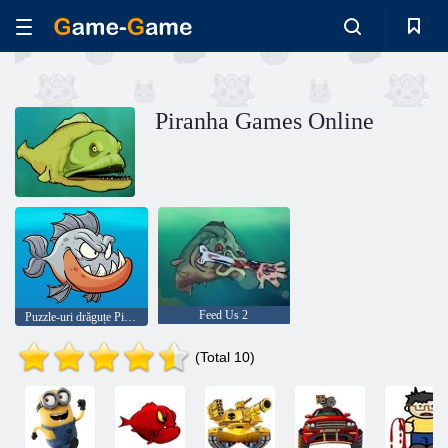
Piranha Games Online
Feed Us 2
Puzzle-uri drăguțe Piranha
(Total 10)