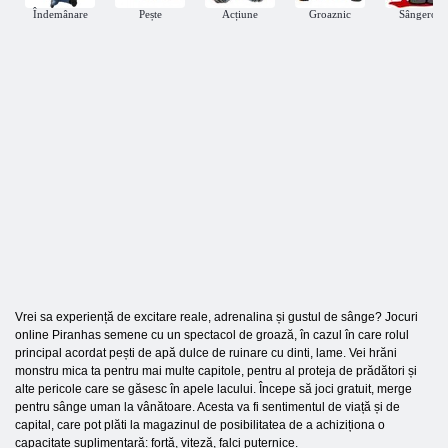
Îndemânare
Pește
Acțiune
Groaznic
Sângeros
Vrei sa experiență de excitare reale, adrenalina și gustul de sânge? Jocuri
online Piranhas semene cu un spectacol de groază, în cazul în care rolul
principal acordat pești de apă dulce de ruinare cu dinti, lame. Vei hrăni
monstru mica ta pentru mai multe capitole, pentru al proteja de prădători și
alte pericole care se găsesc în apele lacului. Începe să joci gratuit, merge
pentru sânge uman la vânătoare. Acesta va fi sentimentul de viață și de
capital, care pot plăti la magazinul de posibilitatea de a achiziționa o
capacitate suplimentară: forță, viteză, falci puternice.