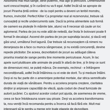
Absorbind mai mult sange, devii puternic, mai agil și periculos. Dimensiunile
sunt crescut treptat, și în curând nu va fi egal. Astfel încât să se apropie de
jocuri Piranha țintă online - de la copil pentru a deveni un teribil monstru,
frumos, invincibil. Perfect Killer Ca proprietar real al rezervorului, trebuie să
cunoașteți și recife undercurrents sale. Dacă la prima alimentele sub formă
de oameni ea plutește în mâinile tale, atunci va fi necesar să caute un loc
aglomerat. Partea de jos nu este atât de netedă, dar înota în bolovani poate fi
format în decalajul. Ascend din partea de jos pe suprafața lacului, și dacă veți
găsi unul, următorul înot lagună. Dar trebuie să recunoaștem că nimeni nu
deranjeaza de a face cu munca sângeroase, și nu există concurență, devine
repede plictisitor. De aceea, dezvoltatorii de jocuri au adăugat câteva
piranha insetat de sange pentru tine momente periculoase. Acum, în lac
apele sunt plutitoare alte animale de pradă în afară de tine, și în timp ce sunt
de dimensiuni mici, se puteți mânca. De exemplu, rechinul - e înfrângere
necondiționată, astfel încât întâlnirea cu ei este de dorit. Tu și meduze întâlni.
Deși ei nu fac parte din o amenințare potential mortale, dar strica semnificativ
durata de viață de vânătoare. Pentru a accelera propria creștere, claritatea
dinților și aripioare capacității de viteză, ajuta coduri de cheat furnizate de
autorii jucăriei. Cu ajutorul acestor coduri pot ajusta, de asemenea de vreme,
ceea ce face întotdeauna soare sau ploaie. Deși va accelera transformarea
ta, nou-veniții încă recomanda pentru a încerca să facă fără ele. Mult mai
interesant să te pentru a merge prin toate etapele de dezvoltare,