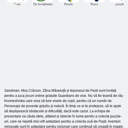
7 ani
De învățământ
Puzzle
Punct
puzzle
Sandman, Moș Crăciun, Zâna Măseluță și Iepurasul de Pasti sunt invitați
pentru a juca jocuri online gratuite Guardians de vise. Nu vă fie teamă de rău
Kromeshnika care vrea să fure visele de copii, pentru că un număr de
Personaje de poveste grijuliu și natură. În timp ce ei te protejeze, să le ajute
să depășească obstacole și dificultăți, dacă este cazul. La echipa de
prezentare va căuta stele, alfabet și obiecte în lume pentru a colecta puzzle-
uri, care se repetă mici elfi asteptare pentru a colecta ouă de Paști. Aventuri
minunate sunt în așteptare pentru vizionari care continuă să creadă în magie.