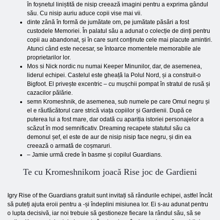
în foșnetul liniștită de nisip creează imagini pentru a exprima gândul
său. Cu nisip auriu aduce copii vise mai vii.
dinte zână în formă de jumătate om, pe jumătate păsări a fost
custodele Memoriei. În palatul său a adunat o colecție de dinți pentru
copii au abandonat, și în care sunt conținute cele mai placute amintiri.
Atunci când este necesar, se întoarce momentele memorabile ale
proprietarilor lor.
Mos si Nick nordic nu numai Keeper Minunilor, dar, de asemenea,
liderul echipei. Castelul este gheață la Polul Nord, și a construit-o
Bigfoot. El privește excentric – cu mușchii pompat în stratul de rusă și
cazacilor pălărie.
semn Kromeshnik, de asemenea, sub numele pe care Omul negru și
el e răufăcătorul care strică viața copiilor și Gardienii. După ce
puterea lui a fost mare, dar odată cu apariția istoriei personajelor a
scăzut în mod semnificativ. Dreaming recapete statutul său ca
demonul șef, el este de aur de nisip nisip face negru, și din ea
creează o armată de coșmaruri.
– Jamie urmă crede în basme și copilul Guardians.
Te cu Kromeshnikom joacă Rise joc de Gardieni
Igry Rise of the Guardians gratuit sunt invitați să rândurile echipei, astfel încât
să puteți ajuta eroii pentru a -și îndeplini misiunea lor. Ei s-au adunat pentru
o lupta decisivă, iar noi trebuie să gestioneze fiecare la rândul său, să se