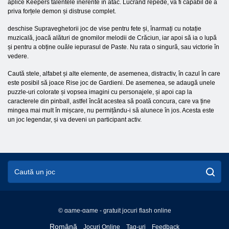
aplice Keepers talentele inerente în atac. Lucrând repede, va fi capabil de a
priva forțele demon și distruse complet.
deschise Supraveghetorii joc de vise pentru fete și, înarmați cu notație
muzicală, joacă alături de gnomilor melodii de Crăciun, iar apoi să ia o lupă
și pentru a obține ouăle iepurasul de Paste. Nu rata o singură, sau victorie în
vedere.
Caută stele, alfabet și alte elemente, de asemenea, distractiv, în cazul în care
este posibil să joace Rise joc de Gardieni. De asemenea, se adaugă unele
puzzle-uri colorate și vopsea imagini cu personajele, și apoi cap la
caracterele din pinball, astfel încât acestea să poată concura, care va ține
mingea mai mult în mișcare, nu permițându-i să alunece în jos. Acesta este
un joc legendar, și va deveni un participant activ.
© game-game - gratuit jocuri flash online
English
Română
Jocuri Online
Tag-uri
Feedback