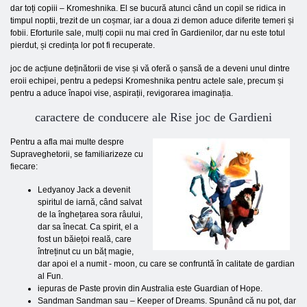
dar toți copiii – Kromeshnika. El se bucură atunci când un copil se ridica in
timpul noptii, trezit de un coșmar, iar a doua zi demon aduce diferite temeri și
fobii. Eforturile sale, mulți copii nu mai cred în Gardienilor, dar nu este totul
pierdut, și credința lor pot fi recuperate.
joc de acțiune deținătorii de vise și vă oferă o șansă de a deveni unul dintre
eroii echipei, pentru a pedepsi Kromeshnika pentru actele sale, precum și
pentru a aduce înapoi vise, aspirații, revigorarea imaginația.
caractere de conducere ale Rise joc de Gardieni
Pentru a afla mai multe despre
Supraveghetorii, se familiarizeze cu
fiecare:
Ledyanoy Jack a devenit
spiritul de iarnă, ​​când salvat
de la înghețarea sora râului,
dar sa înecat. Ca spirit, el a
fost un băiețoi reală, care
întreținut cu un băț magie,
dar apoi el a numit - moon, cu care se confruntă în calitate de gardian
al Fun.
iepuras de Paste provin din Australia este Guardian of Hope.
Sandman Sandman sau – Keeper of Dreams. Spunând că nu pot, dar