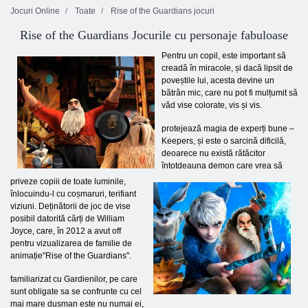
Jocuri Online
Toate
Rise of the Guardians jocuri
Rise of the Guardians Jocurile cu personaje fabuloase
Pentru un copil, este important să
creadă în miracole, și dacă lipsit de
poveștile lui, acesta devine un
bătrân mic, care nu pot fi mulțumit să
văd vise colorate, vis și vis.
protejează magia de experți bune –
Keepers, și este o sarcină dificilă,
deoarece nu există rătăcitor
întotdeauna demon care vrea să
priveze copiii de toate luminile,
înlocuindu-l cu coșmaruri, terifiant
viziuni. Deținătorii de joc de vise
posibil datorită cărți de William
Joyce, care, în 2012 a avut off
pentru vizualizarea de familie de
animație"Rise of the Guardians".
familiarizat cu Gardienilor, pe care
sunt obligate sa se confrunte cu cel
mai mare dusman este nu numai ei,