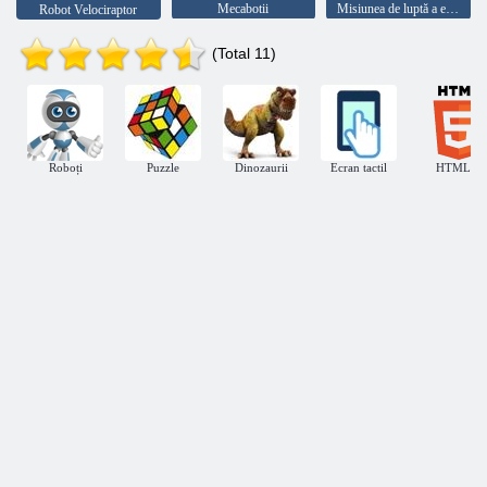
Mecabotii
Misiunea de luptă a echipei Dino
Robot Velociraptor
(Total 11)
Roboți
Puzzle
Dinozaurii
Ecran tactil
HTML5