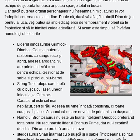
Optimus au fost ignorate cu ușurință și în mod flagrant, iar într-o echipă de
echipe de șopârlă furioasă ar putea sparge totul în bucăți.
Dar dacă puterea ordinii personajelor nu înseamnă nimic, atunci ei vor
îndeplini cererea cu o atitudine. Poate că, dacă vă aflați în roboții Dino de joc
pentru a juca, veți putea să împiedicați eroii de temperament violent să le
împiedice și să le trimiteți calea adevărată. Și acum este timpul să învățăm
numele și obiceiurile.
Liderul dinozaurilor Grimlock
Dinobot. Cel mai puternic,
războinic cu sânge rece și
aprig, adesea arogant. Nu
are prieteni decât cinci
pentru echipa. Gestionat de
sabie și pistol dublu-barrel.
Sleng Triceratops care luptă
cu o pușcă cu laser, uneori
înlocuiește Grimlock.
Caracterul este cel mai
neplăcut, cert și rău. Adesea nu vine în toată conștiința, ci foarte
curajos. Îi place să spună că nu are nevoie de prieteni sau dușmani.
Nămolul Brontosaurus nu este un foarte inteligent Dinobot, preferând
forța bruta. Nu recunoaște liderul Optimus Prime, dar nu-l exprimă
deschis. Din arme preferă arma cu raze.
stegosaurus Snarl înarmat cu o pușcă și o sabie. Întotdeauna spiritul