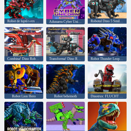
Robot de luptă t-rex epoca
Robotul Dino 5 Smilodon Black Plus
Adunarea Cyber ​​Unicorn
Combina! Dino Robot61 Pteranodon
Transforma! Dino Robot Smilodon Negru
Robot Thunder Leopard
Robot Lion Hero
Robot behemoth
Dinotrux: FLUCHT VOR DEM VULKAN