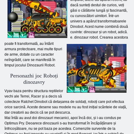
dacă sunteți destul de curios, veți
găsi o călătorie lungă și fascinantă,
cu cunoscători uimitori. Într-un
univers a apărut transformatoarele
Dinobot. Acest nume combină două
cuvinte: dinozaur și un robot, adică.
e. dinozaur robot. Crearea acestora
poate fi transformată, au întărit
armura protectoare, mai multe tipuri
de arme, dotate cu un caracter
neîngrădit, care se manifestă în
timpul jocului Dinozaurii Robot.
Personazhi joc Roboți
dinozavry
Vyav baza pentru structura reptilelor
vechi ale Terrei, Racer și a decis să
colecteze Ratchet Dinobot că detașarea de soldați, roboți care pot efectua
orice sarcină. Aceste desene sau modele nu au fost inițial scânteie de viață,
dar creatorii au decis că se pot descurca.
Mai întâi au avut doi dinozauri mecanici, apoi încă doi, și i-au condus pe
Optimus Pry. Deoarece dinozaurii s-au transformat în încăpățânare și
înfricoșătoare, nu se pot baza pe acestea. Comenzile survenite de la