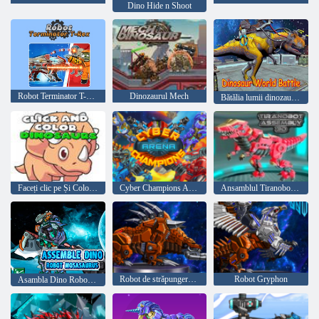
Dino Hide n Shoot
Robot Terminator T-Rex
Dinozaurul Mech
Bătălia lumii dinozaurilor
Faceți clic pe Și Colorați Dinozaurii
Cyber ​​Champions Arena
Ansamblul Tiranobot 3D
Robot de străpungere Dragon
Robot Gryphon
Asambla Dino Robot mosasaurus