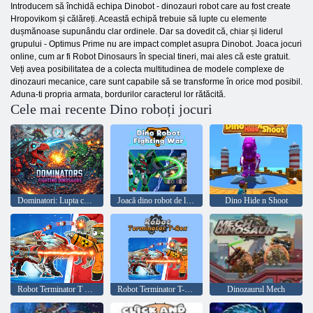
Introducem să închidă echipa Dinobot - dinozauri robot care au fost create
Hropovikom și călăreți. Această echipă trebuie să lupte cu elemente
dușmănoase supunându clar ordinele. Dar sa dovedit că, chiar și liderul
grupului - Optimus Prime nu are impact complet asupra Dinobot. Joaca jocuri
online, cum ar fi Robot Dinosaurs în special tineri, mai ales că este gratuit.
Veți avea posibilitatea de a colecta multitudinea de modele complexe de
dinozauri mecanice, care sunt capabile să se transforme în orice mod posibil.
Aduna-ti propria armata, bordurilor caracterul lor rătăcită.
Cele mai recente Dino roboți jocuri
Dominatori: Lupta cu Dinozaurii
Joacă dino robot de luptă război
Dino Hide n Shoot
Robot Terminator T Rex
Robot Terminator T-Rex
Dinozaurul Mech