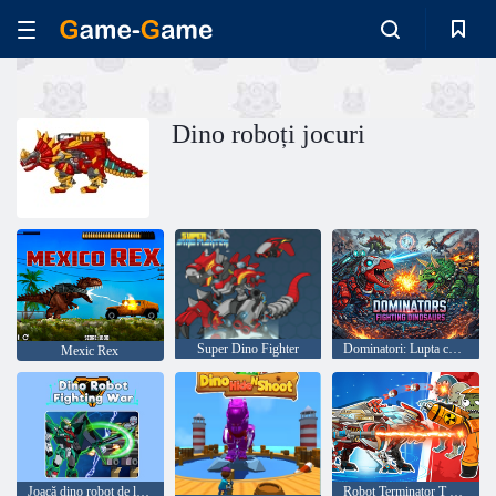
Dino roboți jocuri
Super Dino Fighter
Dominatori: Lupta cu Dinozaurii
Mexic Rex
Joacă dino robot de luptă război
Robot Terminator T Rex