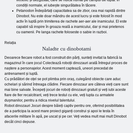
filosofic și dezgustat, care se ridică numai pe câmpul de luptă. În
condiții normale, el iubește singurătatea în tăcere.
Petanodon Îndepărtați capacitatea sa de zbor, cea mai rapidă dintre
Dinobot. Nu este doar mândru de acest lucru și este folosit în mod
activ în luptă prin trimiterea de rachete aer-aer ale inamicului. El este
capabil să inspire în groaza reală a inamicului, dar și mai prietenos
cu oamenii. Pe langa rachete foloseste o sabie in razboi.
Relația
Naladte cu dinobotami
Deoarece fiecare robot a fost construit din părți, sunteți invitat la fabrică la
magazinul în care jocul Colectează roboții dinozauri arată întregul proces de
naștere a personajelor. Acest moment captează, uneori precedat de
antrenament și luptă.
Cu prădători de oțel se pot plimba prin oraș, culegând obiecte care aduc
ochelari și sărind întreaga clădire. Fiecare dinozaur are câteva vieți care sunt
mai bine salvate. Începeți jocuri de roboți dinozauri gratuit și veți iubi aceste
fiare de fier recalcitrant, veți trece testul cu ele, veți lupta cu armatele
dușmanilor, pentru a ridica nivelul talentului.
Robot dinozauri Jocuri despre băieți captiv pentru ore, oferind posibilitatea
de a participa la acest mare proiect giganți construi și apoi le testa în
afacerile militare în apă, pe uscat și pe cer. Veți vedea mult mai mult Dinobot
decât cinci depuse.