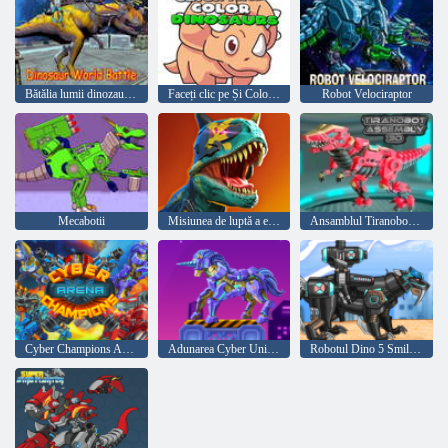
Bătălia lumii dinozaurilor
Faceți clic pe Și Colorați Dinozaurii
Robot Velociraptor
Mecabotii
Misiunea de luptă a echipei Dino
Ansamblul Tiranobot 3D
Cyber ​​Champions Arena
Adunarea Cyber ​​Unicorn
Robotul Dino 5 Smilodon Black Plus