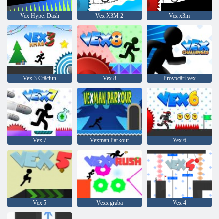
Vex Hyper Dash
Vex X3M 2
Vex x3m
Vex 3 Crăciun
Vex 8
Provocări vex
Vex 7
Vexman Parkour
Vex 6
Vex 5
Vexx graba
Vex 4