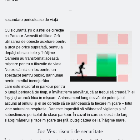
–
secundare periculoase de viață
Cu siguranță știi o astfel de direcție
ca Parkour. Această abilitate fără
utilizarea de obiecte auxiliare pentru
a urca pe orice suprafață, pentru a
depăși obstacolele și înălțime.
Oamenii au transformat această
mișcare pentru o filozofie de viata.
Nu există nici un loc pentru un
spectacol pentru public, dar numai
pentru mediul înconjurător.
care este încadrat în parkour pentru
o lungă perioadă de timp, a învățat ferm adevărul, că ar trebui să creadă în ei
înșiși și aruncă frica în mișcare. Antrenament lung dezvăluie potențialul
ascuns al omului și el se oprește să se gândească la fiecare mișcare – totul
vine natural ca respirația. Dar este imposibil să slăbească vigilența și să
subestimeze pericolul de clase parkour. În cazul în care se deschide larg,
slăbiți mânerul și face mișcare greșită, puteți cădea de la înălțime mare.
Joc Vex: riscuri de securitate