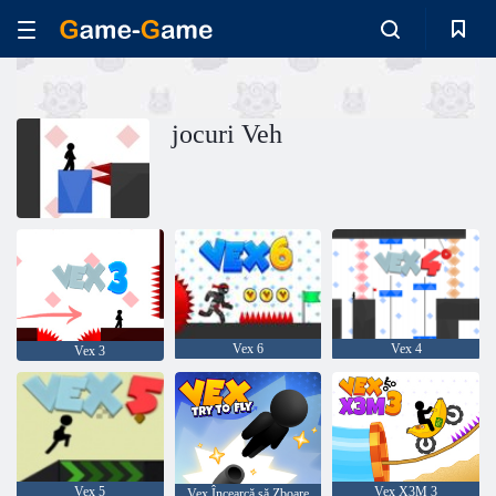
jocuri Veh
Vex 6
Vex 4
Vex 3
Vex 5
Vex X3M 3
Vex Încearcă să Zboare