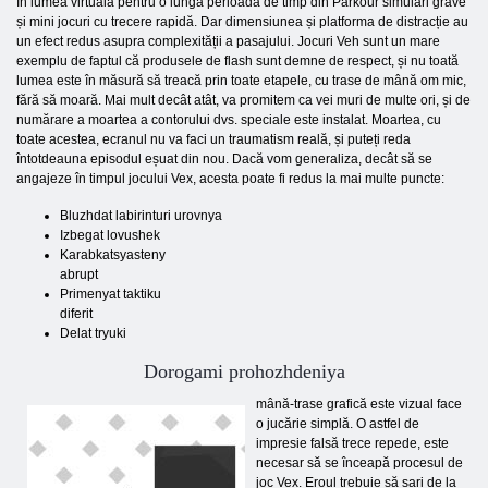
În lumea virtuală pentru o lungă perioadă de timp din Parkour simulări grave
și mini jocuri cu trecere rapidă. Dar dimensiunea și platforma de distracție au
un efect redus asupra complexității a pasajului. Jocuri Veh sunt un mare
exemplu de faptul că produsele de flash sunt demne de respect, și nu toată
lumea este în măsură să treacă prin toate etapele, cu trase de mână om mic,
fără să moară. Mai mult decât atât, va promitem ca vei muri de multe ori, și de
numărare a moartea a contorului dvs. speciale este instalat. Moartea, cu
toate acestea, ecranul nu va faci un traumatism reală, și puteți reda
întotdeauna episodul eșuat din nou. Dacă vom generaliza, decât să se
angajeze în timpul jocului Vex, acesta poate fi redus la mai multe puncte:
Bluzhdat labirinturi urovnya
Izbegat lovushek
Karabkatsyasteny
abrupt
Primenyat taktiku
diferit
Delat tryuki
Dorogami prohozhdeniya
mână-trase grafică este vizual face
o jucărie simplă. O astfel de
impresie falsă trece repede, este
necesar să se înceapă procesul de
joc Vex. Eroul trebuie să sari de la