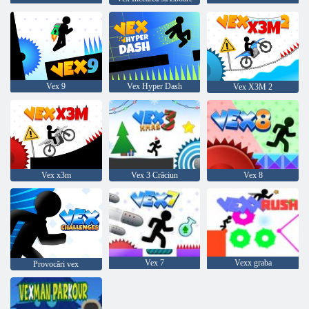
Vex 9
Vex Hyper Dash
Vex X3M 2
Vex x3m
Vex 3 Crăciun
Vex 8
Vex 7
Vexx graba
Provocări vex