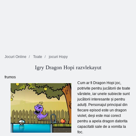
Jocuri Online
Toate
jocuri Hopy
Igry Dragon Hopi razvlekayut
frumos
Cum ar fi Dragon Hopi joc,
potrivite pentru jucătorii de toate
vârstele, iar unele subiecte sunt
jucătorii interesante și pentru
adulți. Personajul principal din
fiecare episod este un dragon
violet, deși este mai corect
pentru a apela dragon datorita
capacitatii sale de a vomita la
foc.