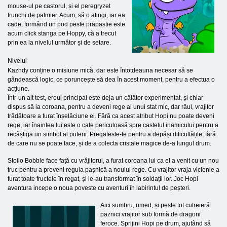
mouse-ul pe castorul, și el peregryzet
trunchi de palmier. Acum, să o atingi, iar ea
cade, formând un pod peste prapastie este
acum click stanga pe Hoppy, că a trecut
prin ea la nivelul următor și de setare.
Nivelul
Kazhdy conține o misiune mică, dar este întotdeauna necesar să se
gândească logic, ce poruncește să dea în acest moment, pentru a efectua o
acțiune.
Într-un alt test, eroul principal este deja un călător experimentat, și chiar
dispus să ia coroana, pentru a deveni rege al unui stat mic, dar răul, vrajitor
trădătoare a furat înșelăciune ei. Fără ca acest atribut Hopi nu poate deveni
rege, iar înaintea lui este o cale periculoasă spre castelul inamicului pentru a
recâștiga un simbol al puterii. Pregateste-te pentru a depăși dificultățile, fără
de care nu se poate face, și de a colecta cristale magice de-a lungul drum.
Stoilo Bobble face față cu vrăjitorul, a furat coroana lui ca el a venit cu un nou
truc pentru a preveni regula pașnică a noului rege. Cu vrajitor vraja viclenie a
furat toate fructele în regat, și le-au transformat în soldații lor. Joc Hopi
aventura incepe o noua poveste cu aventuri în labirintul de peșteri.
Aici sumbru, umed, și peste tot cutreieră
paznici vrajitor sub formă de dragoni
feroce. Sprijini Hopi pe drum, ajutând să