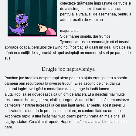
colecteze grămezile împrăștiate de fructe și
de a distruge inamicii sari de mai sus
pentru a le vraja, și, de asemenea, pentru a
aduna recolta de vitamine.
majoritatea
S de mâner simplu, dar frumos
Tyrannosaurus nu recunoaște că el însuși
aproape coadă, periculos de swinging. Încercați să găsiți un deal, urca pe ea
până în condiții de siguranță, și apoi așteptați un moment și sari pe partea de
sus.
Drugie joc napravleniya
Pomimo joc brodilok despre hopi ofera pentru a ajuta eroul pentru a speria
oamenii prin recurgerea la diverse trucuri. Ei se ascund de tine, dar cu
ajutorul logicii, veți găsi o modalitate de a ajunge la toată lumea.
ajuta Hopi să se dovedească ca un om de afaceri. El a deschis mai multe
restaurante: hot dog, pizza, clatite, burgeri. Acum, el trebuie să demonstreze
că fiecare instituție lucrează la cel mai înalt nivel, iar pentru acest serviciu
utilizatorilor, oferindu-le produse alimentare, în conformitate cu ordinea.
Acționeze rapid, astfel încât mai mulți clienți pentru hrana animalelor și să
câștige sfaturi. Cu cât mai repede Hopi rulează, cu atât mai bine la ea totul
pare.