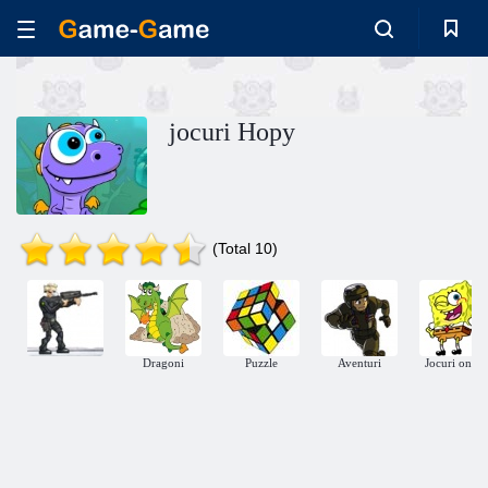
jocuri Hopy
(Total 10)
Dragoni
Puzzle
Aventuri
Jocuri onlin