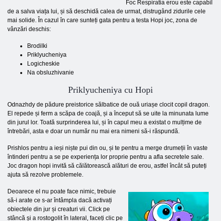
Foc Respiratia erou este capabil
de a salva viața lui, și să deschidă calea de urmat, distrugând zidurile cele
mai solide. În cazul în care sunteți gata pentru a testa Hopi joc, zona de
vânzări deschis:
Brodilki
Priklyucheniya
Logicheskie
Na obsluzhivanie
Priklyucheniya cu Hopi
Odnazhdy de pădure preistorice sălbatice de ouă uriașe clocit copil dragon.
El repede și ferm a scăpa de coajă, și a început să se uite la minunata lume
din jurul lor. Toată surprinderea lui, și în capul meu a existat o mulțime de
întrebări, asta e doar un număr nu mai era nimeni să-i răspundă.
Prishlos pentru a ieși niște pui din ou, și te pentru a merge drumeții în vaste
întinderi pentru a se pe experiența lor proprie pentru a afla secretele sale.
Joc dragon hopi invită să călătorească alături de erou, astfel încât să puteți
ajuta să rezolve problemele.
Deoarece el nu poate face nimic, trebuie
să-i arate ce s-ar întâmpla dacă activați
obiectele din jur și creaturi vii. Click pe
stâncă și a rostogolit în lateral, faceți clic pe