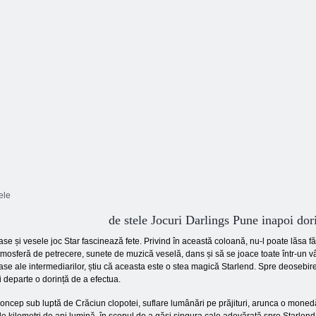
ele
de stele Jocuri Darlings Pune inapoi dori
se și vesele joc Star fascinează fete. Privind în această coloană, nu-l poate lăsa fă
mosferă de petrecere, sunete de muzică veselă, dans și să se joace toate într-un vârte
se ale intermediarilor, știu că aceasta este o stea magică Starlend. Spre deosebire d
 departe o dorință de a efectua.
oncep sub luptă de Crăciun clopotei, suflare lumânări pe prăjituri, arunca o mone