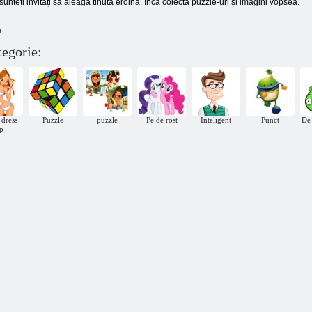
sunteți invitați să aleagă tinuta eroina. Încă colecta puzzle-uri și imagini vopsea.
)
tegorie:
 dress
Puzzle
puzzle
Pe de rost
Inteligent
Punct
De 
p