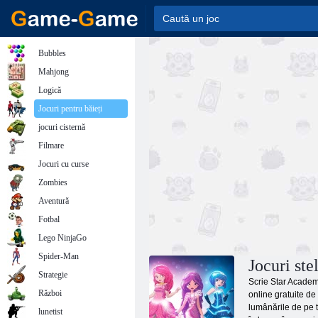
Bubbles
Mahjong
Logică
Jocuri pentru băieți
jocuri cisternă
Filmare
Jocuri cu curse
Zombies
Aventură
Fotbal
Lego NinjaGo
Spider-Man
Jocuri ste
Strategie
Scrie Star Academy
Război
online gratuite de
lumânările de pe t
lunetist