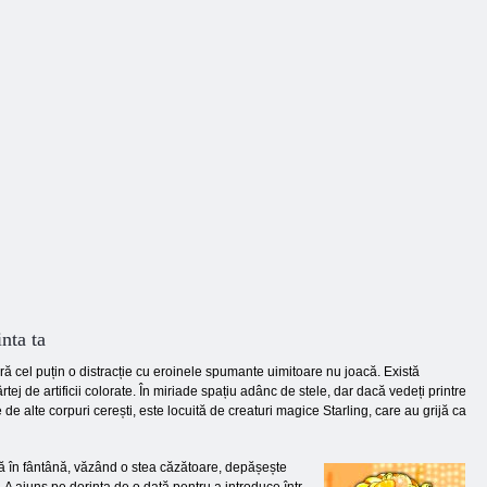
nta ta
ră cel puțin o distracție cu eroinele spumante uimitoare nu joacă. Există
j de artificii colorate. În miriade spațiu adânc de stele, dar dacă vedeți printre
e alte corpuri cerești, este locuită de creaturi magice Starling, care au grijă ca
dă în fântână, văzând o stea căzătoare, depășește