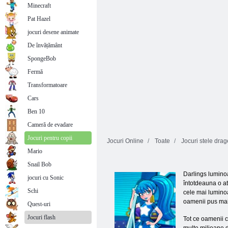
Minecraft
Pat Hazel
jocuri desene animate
De învățământ
SpongeBob
Fermă
Transformatoare
Cars
Ben 10
Cameră de evadare
Jocuri pentru copii
Jocuri Online
Toate
Jocuri stele drag
Mario
Snail Bob
Darlings luminoa
jocuri cu Sonic
întotdeauna o at
Schi
cele mai luminoa
oamenii pus mai
Quest-uri
Jocuri flash
Tot ce oamenii c