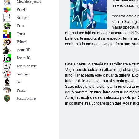
multe milioane d
Meci de 3 jocuri
un vas separat și
Puzzle
Aceasta este o p
Sudoku
se uite Starling 
Zuma
magia special al
eroina face față cu orice provocare, astfel î
Tetris
Este foarte important să respectați termenii
Biliard
confruntă în momentul viselor împlinire, sun
jocuri 3D
Jocuri IO
Fetele pentru o adevărată sărbătoare a frumus
Jocuri de cărți
Vega iubește culoarea albastru, și chiar și pă
Solitaire
lungi, iar aceasta este o nuanta diferita. Exp
furios, să fie atent sau pur și simplu grave.
Şah
Sage iubește totul violet, dar în puterea ta 
Pescuit
două portrete identice între carduri de memo
Apoi, încercați să se stabilească puzzle joc 
Jocuri online
in costume strălucitoare și chitare. Acest luc