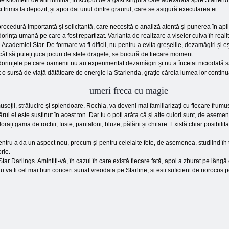
e kilometri de ani lumină, în scopul de a găsi singura cale adevărată spre Starlend.
 trimis la depozit, și apoi dat unul dintre graurul, care se asigură executarea ei.
rocedură importantă și solicitantă, care necesită o analiză atentă și punerea în apli
dorința umană pe care a fost repartizat. Varianta de realizare a viselor cuiva în reali
 Academiei Star. De formare va fi dificil, nu pentru a evita greșelile, dezamăgiri și e
ncât să puteți juca jocuri de stele dragele, se bucură de fiecare moment.
 dorințele pe care oamenii nu au experimentat dezamăgiri și nu a încetat niciodată 
t o sursă de viață dătătoare de energie la Starlenda, grație căreia lumea lor continu
umeri freca cu magie
eții, strălucire și splendoare. Rochia, va deveni mai familiarizați cu fiecare frumuse
rul ei este susținut în acest ton. Dar tu o poți arăta că și alte culori sunt, de aseme
lorați gama de rochii, fuste, pantaloni, bluze, pălării și chitare. Există chiar posibil
pentru a da un aspect nou, precum și pentru celelalte fete, de asemenea. studiind în 
rie.
Star Darlings. Amintiți-vă, în cazul în care există fiecare fată, apoi a zburat pe lân
ru va fi cel mai bun concert sunat vreodata pe Starline, si esti suficient de norocos p