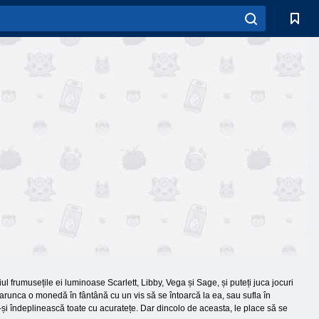
ul frumusețile ei luminoase Scarlett, Libby, Vega și Sage, și puteți juca jocuri
 arunca o monedă în fântână cu un vis să se întoarcă la ea, sau sufla în
-și îndeplinească toate cu acuratețe. Dar dincolo de aceasta, le place să se