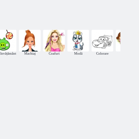
învățământ
Machiaj
Coafuri
Modă
Colorare
ochi în
căutarea