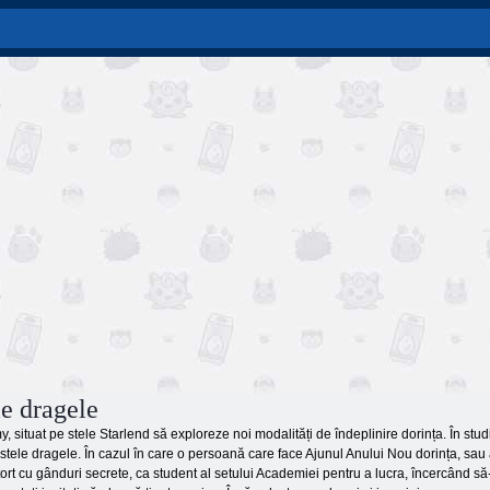
le dragele
, situat pe stele Starlend să exploreze noi modalități de îndeplinire dorința. În studi
 stele dragele. În cazul în care o persoană care face Ajunul Anului Nou dorința, sau
ort cu gânduri secrete, ca student al setului Academiei pentru a lucra, încercând să