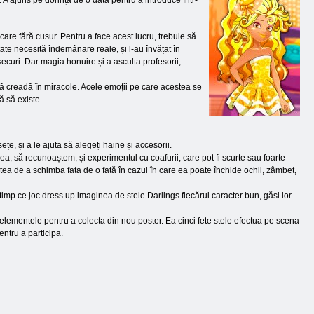
 A ajuns pe dorința de o dată pentru a introduce într-
care fără cusur. Pentru a face acest lucru, trebuie să
tate necesită îndemânare reale, și l-au învățat în
șecuri. Dar magia honuire și a asculta profesorii,
să creadă în miracole. Acele emoții pe care acestea se
ă să existe.
țe, și a le ajuta să alegeți haine și accesorii.
nea, să recunoaștem, și experimentul cu coafurii, care pot fi scurte sau foarte
itatea de a schimba fata de o fată în cazul în care ea poate închide ochii, zâmbet,
timp ce joc dress up imaginea de stele Darlings fiecărui caracter bun, găsi lor
gă elementele pentru a colecta din nou poster. Ea cinci fete stele efectua pe scena
entru a participa.