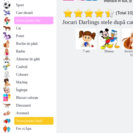
îmbrace în sus, și 
Sport
(Total 10
Care zboară
Jocuri pentru fete
Jocuri Darlings stele după ca
Cai
Ponei
Rochie de până
Barbie
7 ani
Disney
Jocuri
U
Alimente de gătit
Coafeză
Colorare
Machiaj
Îngheţat
Blocuri colorate
Dinozaurii
Aventură
Jocuri pentru două
Foc si Apa