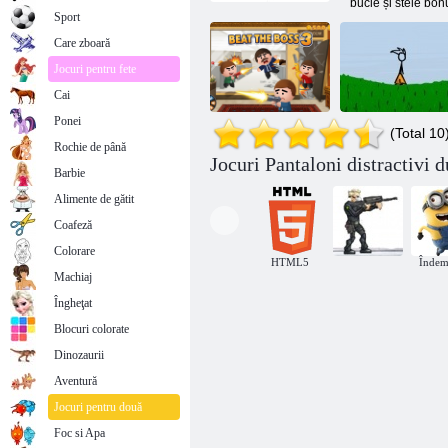
bucle și stele bon
Sport
Care zboară
Jocuri pentru fete
Cai
Ponei
(Total 10
Rochie de până
Jocuri Pantaloni distractivi 
Fancy Pants
Barbie
Beat The Boss 3
Adventure 2
Alimente de gătit
Coafeză
Colorare
HTML5
Îndem
Machiaj
Îngheţat
Blocuri colorate
Dinozaurii
Aventură
Jocuri pentru două
Foc si Apa