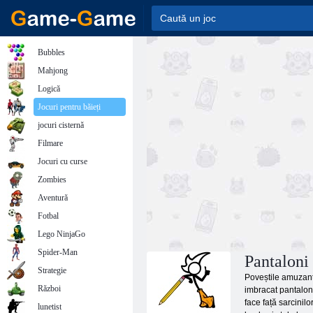
Bubbles
Mahjong
Logică
Jocuri pentru băieți
jocuri cisternă
Filmare
Jocuri cu curse
Zombies
Aventură
Fotbal
Lego NinjaGo
Spider-Man
Pantaloni 
Strategie
Poveștile amuzante
Război
imbracat pantaloni
face față sarcinil
lunetist