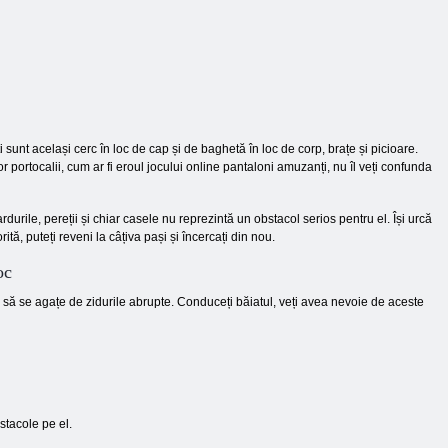
 sunt același cerc în loc de cap și de baghetă în loc de corp, brațe și picioare.
portocalii, cum ar fi eroul jocului online pantaloni amuzanți, nu îl veți confunda
rdurile, pereții și chiar casele nu reprezintă un obstacol serios pentru el. Își urcă
tă, puteți reveni la câțiva pași și încercați din nou.
oc
s și să se agațe de zidurile abrupte. Conduceți băiatul, veți avea nevoie de aceste
stacole pe el.