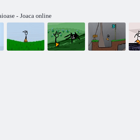
aioase - Joaca online
Pantaloni
Fancy Pants
A
Fancy Pants
Fantastic
Adventure:
Adventure 2
aventura
World 2