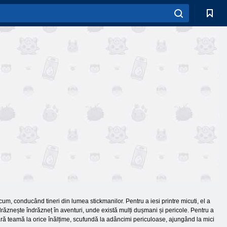
cum, conducând tineri din lumea stickmanilor. Pentru a iesi printre micuti, el a
drăznește îndrăzneț în aventuri, unde există mulți dușmani și pericole. Pentru a
 fără teamă la orice înălțime, scufundă la adâncimi periculoase, ajungând la mici