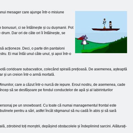
a unui mesager care ajunge într-o misiune
se bonusuri, ci se întâlnește și cu dușmanii. Pot
drum. Dar ori de câte ori îi întâlnește, se
e să acționeze. Deci, o parte din pantaloni
u. Ei mai întâi unul câte unul, și apoi într-o
 și înotă coridoare subacvatice, colecând spirală prețioasă. De asemenea, așteaptă
ar și un creion într-o armă mortală.
inunilor, care a căzut într-o nurcă de iepure. Eroul nostru, de asemenea, cade
încep să se desfășoare pe fondul conductelor de apă și al labirinturilor
 un personaj pe un snowboard. Cu toate că numai managementul frontal este
ulinele pentru a sări, astfel încât stigmanul să nu cadă în abis și să sară
lă, zdrobind toți monștrii, depășind obstacolele și îndeplinind sarcini. Alăturați-