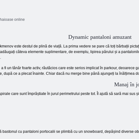
 haioase online
Dynamic pantaloni amuzant
menov este destul de plină de viață. La prima vedere se pare că toți bărbații pictați
adăugați câteva elemente suplimentare, de exemplu, lipirea părului și a pantalonilor 
.
 a fi un tânăr foarte activ, răutăcios care este serios implicat în parkour, deoarece ga
te, după ce a plecat înainte. Chiar dacă nu merge bine până ajungeți la înălțimea dori
Manaj în j
spirale care sunt împrăștiate în jurul perimetrului peste tot. Îl ajută să sară mai su
că bastonul cu pantaloni portocalii se plimbă cu un snowboard, depășind diverse ob