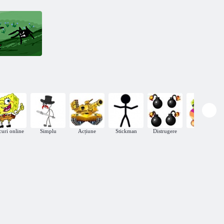
Pantaloni
Fantastic
aventura
curi online
Simplu
Acțiune
Stickman
Distrugere
Arcadă