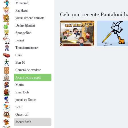
Minecraft
Pat Hazel
Cele mai recente Pantaloni h
jocuri desene animate
De învățământ
SpongeBob
Fermă
Transformatoare
Cars
Fancy Pants
Ben 10
Adventure:
Beat The Boss 3
World 3
Cameră de evadare
Jocuri pentru copii
Mario
Snail Bob
jocuri cu Sonic
Schi
Quest-uri
Jocuri flash