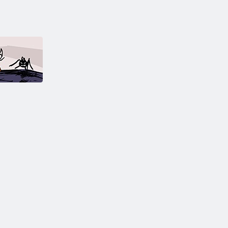
venturile lui
Fancy Pants
Man