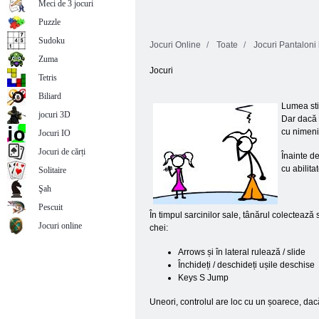
Meci de 3 jocuri
Puzzle
Sudoku
Jocuri Online
Toate
Jocuri Pantaloni
Zuma
Jocuri
Tetris
Biliard
Lumea stik
jocuri 3D
Dar dacă 
cu nimeni
Jocuri IO
Jocuri de cărți
Înainte de
cu abilita
Solitaire
Şah
Pescuit
În timpul sarcinilor sale, tânărul colectează 
Jocuri online
chei:
Arrows și în lateral rulează / slide
Închideți / deschideți ușile deschise
Keys S Jump
Uneori, controlul are loc cu un șoarece, da