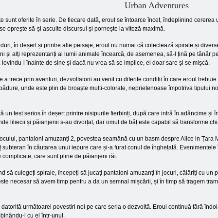
Urban Adventures
e sunt oferite în serie. De fiecare dată, eroul se întoarce încet, îndeplinind cerere
e oprește să-și asculte discursul și pornește la viteză maximă.
păduri, în deșert și printre alte peisaje, eroul nu numai că colectează spirale și diver
ni și alți reprezentanți ai lumii animale încearcă, de asemenea, să-l țină pe tânăr pe 
lovindu-i înainte de sine și dacă nu vrea să se implice, el doar sare și se mișcă.
a trece prin aventuri, dezvoltatorii au venit cu diferite condiții în care eroul trebui
ădure, unde este plin de broaște multi-colorate, neprietenoase împotriva tipului nostr
ă un test serios în deșert printre nisipurile fierbinți, după care intră în adâncime
de liliecii și păianjenii s-au divorțat, dar omul de băț este capabil să transforme chi
 jocului, pantaloni amuzanți 2, povestea seamănă cu un basm despre Alice in Țara M
uț subteran în căutarea unui iepure care și-a furat conul de înghețată. Evenimentele 
 complicate, care sunt pline de păianjeni răi.
d să culegeți spirale, începeți să jucați pantaloni amuzanți în jocuri, călăriți cu
este necesar să avem timp pentru a da un semnal mișcării, și în timp să tragem tramb
 datorită următoarei povestiri noi pe care seria o dezvoltă. Eroul continuă fără îndoia
mbinându-l cu el într-unul.