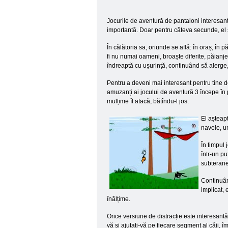
Jocurile de aventură de pantaloni interesant
importantă. Doar pentru câteva secunde, el s
În călătoria sa, oriunde se află: în oraș, în 
fi nu numai oameni, broaște diferite, păianje
îndreaptă cu ușurință, continuând să alerge, 
Pentru a deveni mai interesant pentru tine de 
amuzanți ai jocului de aventură 3 începe în p
mulțime îl atacă, bătîndu-l jos.
El așteapt
navele, un
În timpul
într-un p
subterane
Continuân
implicat, 
înălțime.
Orice versiune de distracție este interesantă
vă și ajutați-vă pe fiecare segment al căii, î