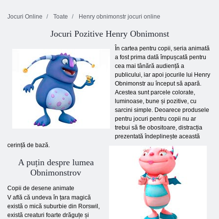
Jocuri Online
Toate
Henry obnimonstr jocuri online
Jocuri Pozitive Henry Obnimonst
În cartea pentru copii, seria animată
a fost prima dată împușcată pentru
cea mai tânără audiență a
publicului, iar apoi jocurile lui Henry
Obnimonstr au început să apară.
Acestea sunt parcele colorate,
luminoase, bune și pozitive, cu
sarcini simple. Deoarece produsele
pentru jocuri pentru copii nu ar
trebui să fie obositoare, distracția
prezentată îndeplinește această
cerință de bază.
A puțin despre lumea
Obnimonstrov
Copii de desene animate
V află că undeva în țara magică
există o mică suburbie din Rorswil,
există creaturi foarte drăguțe și