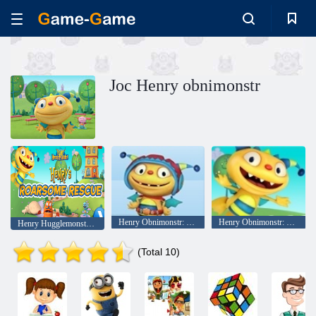
Joc Henry obnimonstr
Henry Obnimonstr: Racers Roaring
Henry Obnimonstr: Salvarea hohote
Henry Hugglemonster Respingerea lui Henry Roarsome
(Total 10)