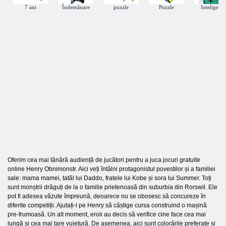
7 ani
Îndemânare
puzzle
Puzzle
Inteligent
Oferim cea mai tânără audiență de jucători pentru a juca jocuri gratuite
online Henry Obnimonstr. Aici veți întâlni protagonistul povestilor și a familiei
sale: mama mamei, tatăl lui Daddo, fratele lui Kobe și sora lui Summer. Toți
sunt monștrii drăguți de la o familie prietenoasă din suburbia din Rorswil. Ele
pot fi adesea văzute împreună, deoarece nu se obosesc să concureze în
diferite competiții. Ajutați-l pe Henry să câștige cursa construind o mașină
pre-frumoasă. Un alt moment, eroii au decis să verifice cine face cea mai
lungă și cea mai tare vuietură. De asemenea, aici sunt colorările preferate și