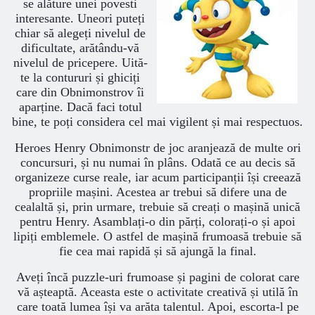
se alăture unei povesti
interesante. Uneori puteți
chiar să alegeți nivelul de
dificultate, arătându-vă
nivelul de pricepere. Uită-
te la contururi și ghiciți
care din Obnimonstrov îi
aparține. Dacă faci totul
bine, te poți considera cel mai vigilent și mai respectuos.
Heroes Henry Obnimonstr de joc aranjează de multe ori
concursuri, și nu numai în plâns. Odată ce au decis să
organizeze curse reale, iar acum participanții își creează
propriile mașini. Acestea ar trebui să difere una de
cealaltă și, prin urmare, trebuie să creați o mașină unică
pentru Henry. Asamblați-o din părți, colorați-o și apoi
lipiți emblemele. O astfel de mașină frumoasă trebuie să
fie cea mai rapidă și să ajungă la final.
Aveți încă puzzle-uri frumoase și pagini de colorat care
vă așteaptă. Aceasta este o activitate creativă și utilă în
care toată lumea își va arăta talentul. Apoi, escorta-l pe