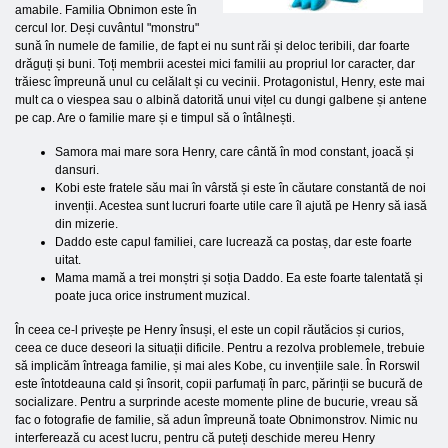
amabile. Familia Obnimon este în
cercul lor. Deși cuvântul "monstru"
sună în numele de familie, de fapt ei nu sunt răi și deloc teribili, dar foarte
drăguți și buni. Toți membrii acestei mici familii au propriul lor caracter, dar
trăiesc împreună unul cu celălalt și cu vecinii. Protagonistul, Henry, este mai
mult ca o viespea sau o albină datorită unui vițel cu dungi galbene și antene
pe cap. Are o familie mare și e timpul să o întâlnești.
Samora mai mare sora Henry, care cântă în mod constant, joacă și
dansuri.
Kobi este fratele său mai în vârstă și este în căutare constantă de noi
invenții. Acestea sunt lucruri foarte utile care îl ajută pe Henry să iasă
din mizerie.
Daddo este capul familiei, care lucrează ca postaș, dar este foarte
uitat.
Mama mamă a trei monștri și soția Daddo. Ea este foarte talentată și
poate juca orice instrument muzical.
În ceea ce-l privește pe Henry însuși, el este un copil răutăcios și curios,
ceea ce duce deseori la situații dificile. Pentru a rezolva problemele, trebuie
să implicăm întreaga familie, și mai ales Kobe, cu invențiile sale. În Rorswil
este întotdeauna cald și însorit, copii parfumați în parc, părinții se bucură de
socializare. Pentru a surprinde aceste momente pline de bucurie, vreau să
fac o fotografie de familie, să adun împreună toate Obnimonstrov. Nimic nu
interferează cu acest lucru, pentru că puteți deschide mereu Henry