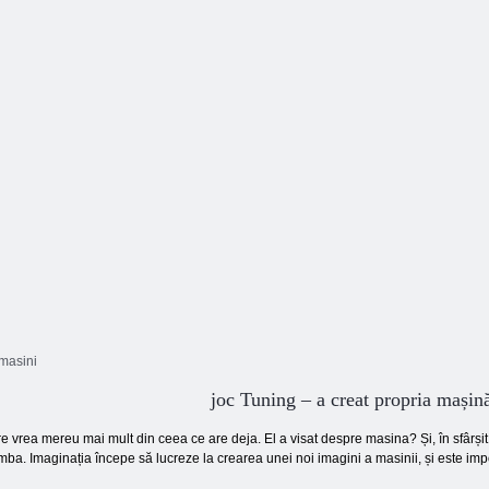
Clasicul
Vizualizatorul de
vizualizatorilor
Personalizați
A
mașini
auto
BMW i8
 masini
joc Tuning – a creat propria mașin
e vrea mereu mai mult din ceea ce are deja. El a visat despre masina? Și, în sfârșit,
imba. Imaginația începe să lucreze la crearea unei noi imagini a masinii, și este im