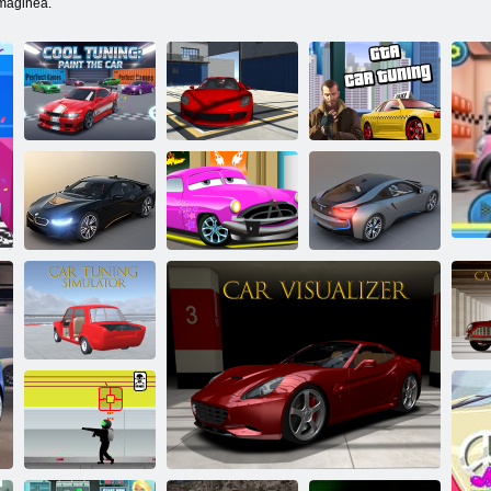
imaginea.
Vopsea de
Tuning cool:
reglare rece a
Tuning mașină
vopsiți mașina
mașinii
Gta
Autoturisme
Personalizați
BMW i8
Care Center
BMW i8
Simulator de
vi
tuning auto