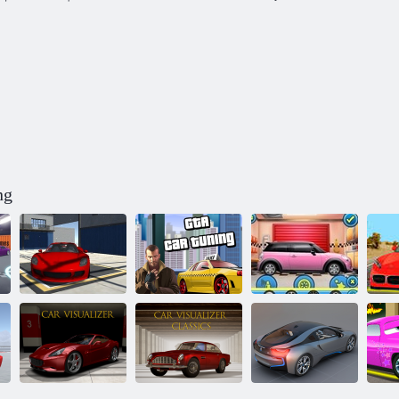
ng
Vopsea de
Makeover My
reglare rece a
Tuning mașină
Dreamy Car
re
mașinii
Gta
Makeover