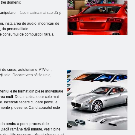
 trei domenii:
 manipulare – face masina mai rapidă și
ior, instalarea de audio, modificări de
, da personalitate.
ce consumul de combustibil fara a
i de curse, autoturisme, ATV-uri,
i tale. Fiecare vrea să fie unic,
Meniul este format din piese individuale
 prea mult. Dota masina doar cele mai
re. Încercați fiecare culoare pentru a
namente și desene. Când aparatul este
nda pentru a porni procesul de
. Dacă rămâne fără minute, veți fi bine
de detaliile necesare. Mutați elemente și