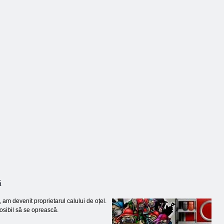
utoturisme
Serviciu de
Dressup super -
Care Center
master
mașină
ă
 am devenit proprietarul calului de oțel.
posibil să se oprească.