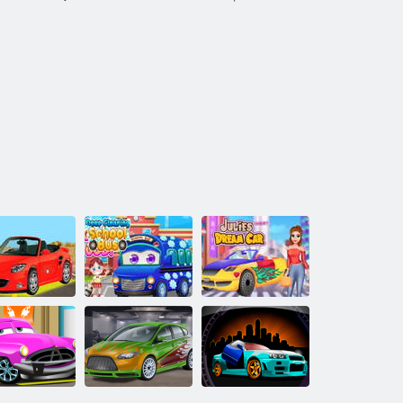
Modificare
Curățare
glajul mașinii
profundă
Mașina de vis
de curse
Autobuz școlar
Julies