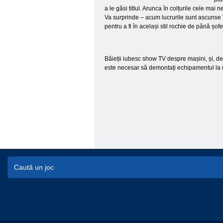
a le găsi titlul. Arunca în colțurile cele mai
Va surprinde – acum lucrurile sunt ascunse î
pentru a fi în același stil rochie de până șofe
Băieții iubesc show TV despre mașini, și, des
este necesar să demontați echipamentul la ult