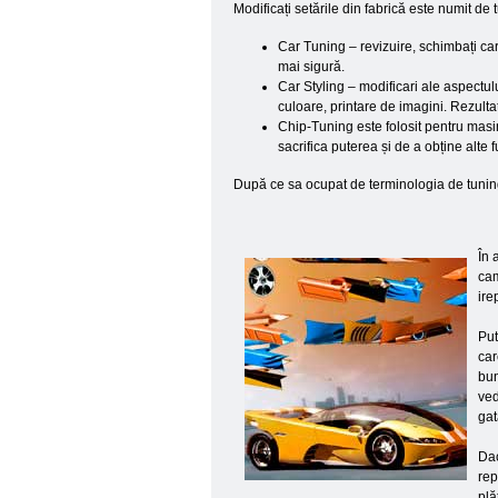
Modificați setările din fabrică este numit de
Car Tuning – revizuire, schimbați car
mai sigură.
Car Styling – modificari ale aspectulu
culoare, printare de imagini. Rezultat
Chip-Tuning este folosit pentru masi
sacrifica puterea și de a obține alte fu
După ce sa ocupat de terminologia de tuning
În 
cam
ire
Put
car
bun
ved
gat
Dac
rep
plă