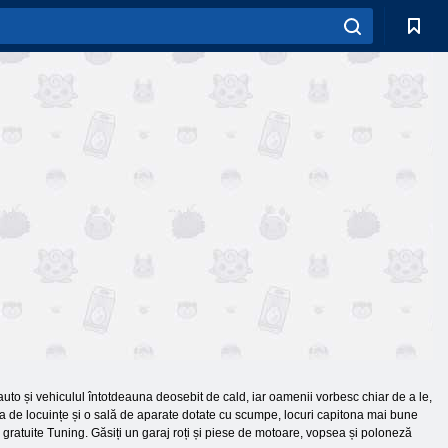
uto și vehiculul întotdeauna deosebit de cald, iar oamenii vorbesc chiar de a le,
ea de locuințe și o sală de aparate dotate cu scumpe, locuri capitona mai bune
e gratuite Tuning. Găsiți un garaj roți și piese de motoare, vopsea și poloneză