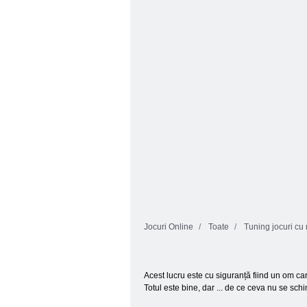
Fete Fix It
Music Festival
Simulator de
Van Van Van
tuning auto
Jocuri Online
Toate
Tuning jocuri cu
Acest lucru este cu siguranță fiind un om car
Totul este bine, dar ... de ce ceva nu se sch