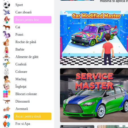
masina si aplica 
Sport
Care zboară
Jocuri pentru fete
Cai
Ponei
Rochie de până
Barbie
Alimente de gătit
Coafeză
Colorare
Machiaj
Îngheţat
Blocuri colorate
Dinozaurii
Aventură
Mașină modificată
Jocuri pentru două
Foc si Apa