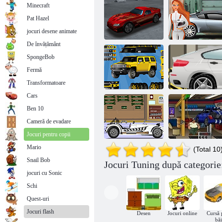
Minecraft
Pat Hazel
jocuri desene animate
De învățământ
SpongeBob
Pimp My Viper
Publicitate
Fermă
3D
Serviciu de master
masina ta
Transformatoare
Cars
Ben 10
Pimp My
Tuning BMW
Cameră de evadare
Hummer
X6
Jocuri pentru copii
Mario
(Total 10
Snail Bob
Jocuri Tuning după categorie
Pimp clasic
Găsiți roți în
jocuri cu Sonic
roabă
atelier
Schi
Quest-uri
Jocuri flash
Desen
Jocuri online
Cursă 
băi