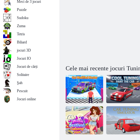
Meci de 3 jocuri
Puzzle
Sudoku
Zuma
Tetris
Biliard
jocuri 3D
Jocuri IO
Jocuri de cărți
Cele mai recente jocuri Tuni
Solitaire
Şah
Pescuit
Jocuri online
Mașină
Tuning cool:
modificată
vopsiți mașina