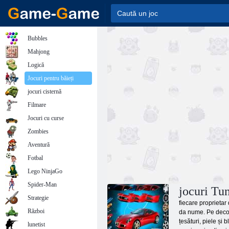
Bubbles
Mahjong
Logică
Jocuri pentru băieți
jocuri cisternă
Filmare
Jocuri cu curse
Zombies
Aventură
Fotbal
Lego NinjaGo
Spider-Man
jocuri Tu
Strategie
fiecare proprietar
Război
da nume. Pe decora
țesături, piele și
lunetist