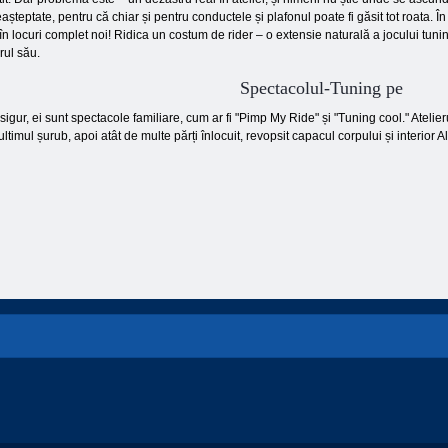
 neașteptate, pentru că chiar și pentru conductele și plafonul poate fi găsit tot roata
n locuri complet noi! Ridica un costum de rider – o extensie naturală a jocului tunin
rul său.
Spectacolul-Tuning pe
igur, ei sunt spectacole familiare, cum ar fi "Pimp My Ride" și "Tuning cool." Atelie
imul șurub, apoi atât de multe părți înlocuit, revopsit capacul corpului și interior A