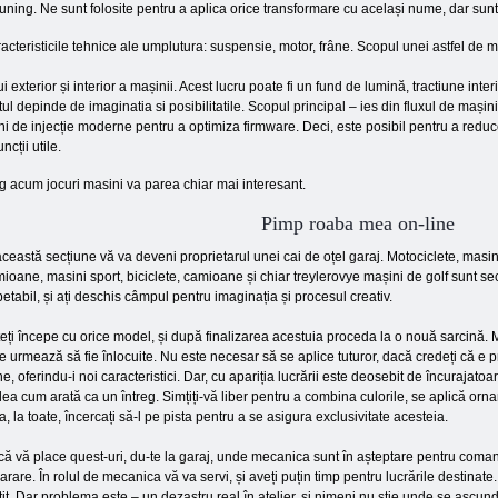
 tuning. Ne sunt folosite pentru a aplica orice transformare cu același nume, dar sunt
acteristicile tehnice ale umplutura: suspensie, motor, frâne. Scopul unei astfel de
i exterior și interior a mașinii. Acest lucru poate fi un fund de lumină, tractiune inter
ul depinde de imaginatia si posibilitatile. Scopul principal – ies din fluxul de mașini
ni de injecție moderne pentru a optimiza firmware. Deci, este posibil pentru a redu
ncții utile.
 acum jocuri masini va parea chiar mai interesant.
Pimp roaba mea on-line
această secțiune vă va deveni proprietarul unei cai de oțel garaj. Motociclete, masin
ioane, masini sport, biciclete, camioane și chiar treylerovye mașini de golf sunt secți
petabil, și ați deschis câmpul pentru imaginația și procesul creativ.
eți începe cu orice model, și după finalizarea acestuia proceda la o nouă sarcină. 
e urmează să fie înlocuite. Nu este necesar să se aplice tuturor, dacă credeți că e
e, oferindu-i noi caracteristici. Dar, cu apariția lucrării este deosebit de încurajatoa
ea cum arată ca un întreg. Simțiți-vă liber pentru a combina culorile, se aplică or
a, la toate, încercați să-l pe pista pentru a se asigura exclusivitate acesteia.
ă vă place quest-uri, du-te la garaj, unde mecanica sunt în așteptare pentru coma
arare. În rolul de mecanica vă va servi, și aveți puțin timp pentru lucrările destinate
tit. Dar problema este – un dezastru real în atelier, și nimeni nu știe unde se ascun