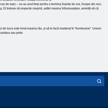
. În caz de eșec – nu au avut timp pentru a termina înainte de ora, începe din nou.
g. El trebuie să respecte mașină, astfel masina înfrumusețare, amintiți-vă că
rul de lucru este livrat masina rău, și să le facă masterat în "bomboane". Uneori
lcantara sau piele.