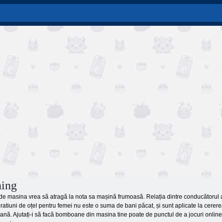
ning
 de masina vrea să atragă la nota sa mașină frumoasă. Relația dintre conducătorul a
tiuni de oțel pentru femei nu este o suma de bani păcat, și sunt aplicate la cerer
 blană. Ajutați-i să facă bomboane din masina tine poate de punctul de a jocuri onlin