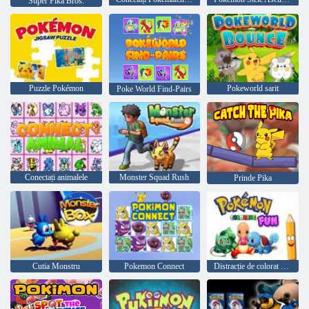
Super Pika Bros.
Puzzle Pokémon
Pokeworld sarit
Poke World Find-Pairs
Conectați animalele
Monster Squad Rush
Prinde Pika
Cutia Monstru
Pokemon Connect
Distracție de colorat Pokemon