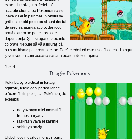
exacți și rapizi, sunt fericiți să
accepte chemarea Pokemon să se
joace cu ei în paintball. Monstrii se
grăbesc rapid pe teren și sunt destul
de greu să ajungă acolo, dar jocul
arată extrem de periculos și de
dependență. Și distrugând blocurile
colorate, trebuie să vă asigurați că
nu sunt lăsate pe terenul de joc. Dacă credeți că este ușor, încercați-l singur
și veți vedea cum această sarcină poate fi descurajantă.
Jocuri
Drugie Pokemony
Poka băieți practicat în forță și
agilitate, fetele găsi partea lor de
plăcere în timp ce juca Pokémon, de
exemplu:
naryazhaya mici monștri în
frumos naryady
raskrashivaya ei kartinki
sobiraya pazly
Ulybchivye muzzles monstrii până