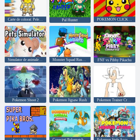
Carte de colorat: Pelenă de ploaie Pikachu
POKEMON CLICKERS
Pal Hunter
Simulator de animale de companie
Monster Squad Rush 3D
FNF vs Pibby Pikachu
Pokemon Shoot 2
Pokemon Jigsaw Rush
Pokemon Trainer Creator
Conectați Pokematch Animal
Pokemon Stele Ascunse