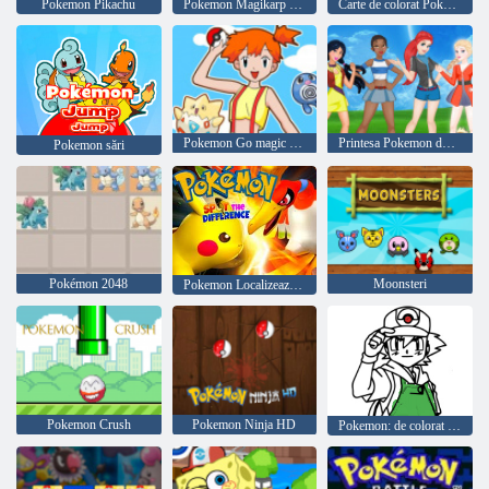
Pokemon Pikachu
Pokemon Magikarp Jump online
Carte de colorat Pokemon
Pokemon Go magic Hat
Printesa Pokemon du-te
Pokemon sări
Pokémon 2048
Moonsteri
Pokemon Localizează diferențele
Pokemon Crush
Pokemon Ninja HD
Pokemon: de colorat pentru copii