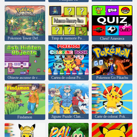
Pokemon Tower Defense
Timp de memorie Pokemon
Chest! Amesteca
Obiecte ascunse de cenușă
Cartea de colorat Pokemon
Pokemon Go Pikachu
Jigsaw Puzzle: Clanul Pokemon
Carte de colorat: Poke Ball
Findamon