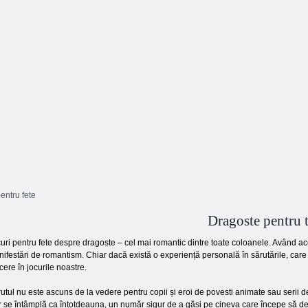
Dragoste Oaia
lui Moș Crăciun
Picture
entru fete
Dragoste pentru t
uri pentru fete despre dragoste – cel mai romantic dintre toate coloanele. Având ace
ifestări de romantism. Chiar dacă există o experiență personală în sărutările, care n
cere în jocurile noastre.
utul nu este ascuns de la vedere pentru copii și eroi de povesti animate sau serii d
 se întâmplă ca întotdeauna, un număr sigur de a găsi pe cineva care începe să dea