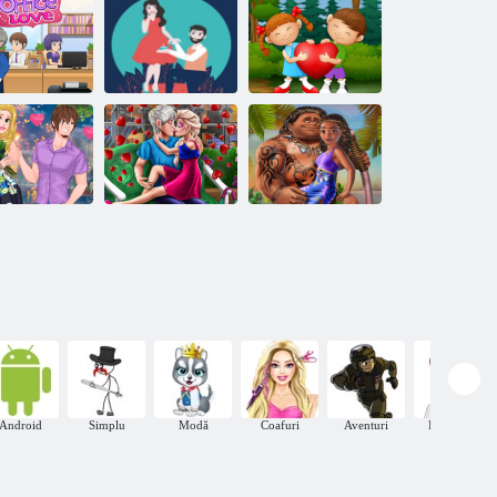
Iepurasul
Dragoste
Ellie Dragoste
DressUp
Trouble
Jigsaw
Diferențele de
Biroul de
Obiective de
dragoste
zzle
dragoste
cuplu
romantică
sney Couple
Prințesa
Princess
Ice Queen
polineziană care
abulous Data
Romantic Data
se îndrăgostește
Android
Simplu
Modă
Coafuri
Aventuri
Inteligent