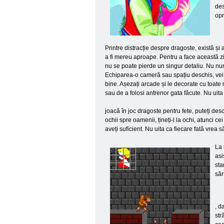
des
opr
Printre distracție despre dragoste, există și
a fi mereu aproape. Pentru a face această zi
nu se poate pierde un singur detaliu. Nu num
Echiparea-o cameră sau spațiu deschis, vei d
bine. Așezați arcade și le decorate cu toate m
sau de a folosi antrenor gata făcute. Nu uita 
joacă în joc dragoste pentru fete, puteți d
ochii spre oamenii, țineți-l la ochi, atunci cei
aveți suficient. Nu uita ca fiecare fată vrea
La 
asi
sta
săr
, d
str