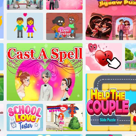
îmbrăcați-vă
perfecta
Iubit pentru închiriere
dragoste
BESTIE
Ținute asortate
BREAKUP -
pentru
RUN PENTRU
Valentine’s
IUBIRE
Valentine’s
Test de
compatibilitate
cu potrivirea
Tester de
dragostei
dragoste
Love Clicker:
O
Ziua
cu
Îndrăgostiților
Puzzle cuplu Valent
În