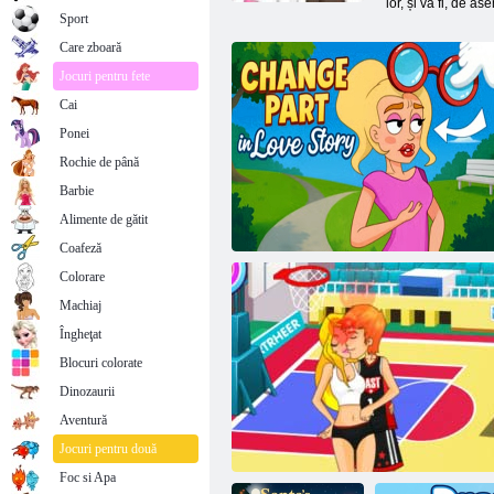
lor, și va fi, de a
Sport
Care zboară
Jocuri pentru fete
Cai
Ponei
Rochie de până
Barbie
Alimente de gătit
Coafeză
Colorare
Machiaj
Îngheţat
Blocuri colorate
Dinozaurii
Aventură
Schimbați o parte în Love Story
Jocuri pentru două
Foc si Apa