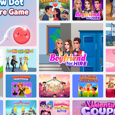
Iubește inimile
ascunse
Iubit De
Sărut secret
Chaturi fierbinți cu fete
Închiriat
dr
Adoră
aw Dot Picture
cumpărăturile
Alegeri de
dragoste -
Pin Puzzle -
Fuzionați și
Perechea
Povestea de