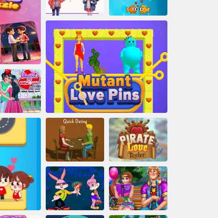
probleme
Hero Heartscape
Bestie Breakup Run - Dragoste de Crăciun
Erou
Iubitorii de pește
biectivul de
pluri de Ziua
ine
drăgostiților
Tester de
Întâlnire rapidă
Pinii de dragoste mutanți
dragoste pirat