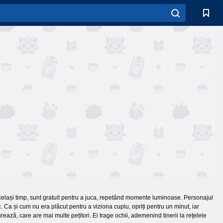
 același timp, sunt gratuit pentru a juca, repetând momente luminoase. Personajul
joc. Ca și cum nu era plăcut pentru a viziona cuplu, opriți pentru un minut, iar
ază, care are mai multe pețitori. Ei trage ochii, ademenind tinerii la rețelele