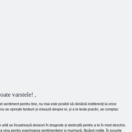
Story
Sărut secret
Închiriat
oate varstele!
,
l sentiment pentru tine, nu mai este posibil să rămână indiferenți la orice
u se oprește fantezii și visează despre ei, și a le testa practic, se complac
e artă se încadrează deseori în dragoste și dedicată pentru a le în mod deschis.
 vina pentru exprimarea sentimentelor și murmură, făcând notițe. În jocurile