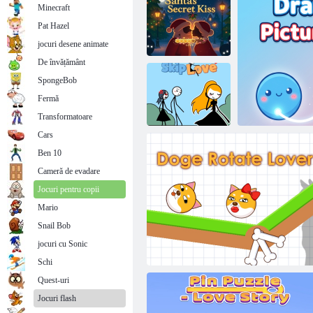
Minecraft
Pat Hazel
jocuri desene animate
De învățământ
SpongeBob
Sărutul secret al
Fermă
lui Moș Crăciun
Baschet saruturi
Transformatoare
Cars
Ben 10
Cameră de evadare
Skip Love
Jocuri pentru copii
Mario
Snail Bob
jocuri cu Sonic
Joc Dr
Schi
Quest-uri
Jocuri flash