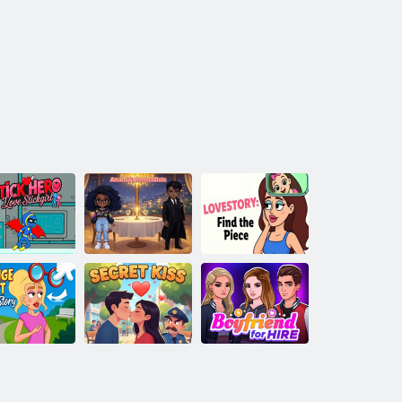
Întâlnirea
Povestea de
ickhero Love
perfectă a
dragoste:
Stickgirl
Amandei
Găsește piesa
Schimbați o
arte în Love
Iubit De