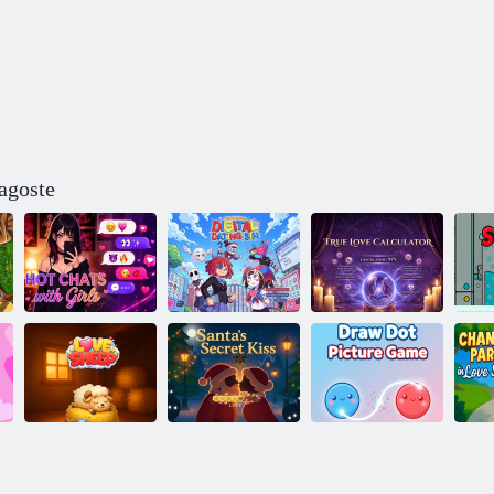
ragoste
Uimitorul sim
Calculator
Chaturi fierbinți
digital de
pentru dragoste
St
cu fete
întâlniri
adevărată
Sărutul secret al
Joc Draw Dot
p