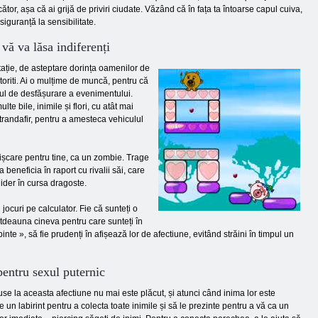
or, așa că ai grijă de priviri ciudate. Văzând că în fața ta întoarse capul cuiva,
siguranță la sensibilitate.
vă va lăsa indiferenți
itație, de asteptare dorința oamenilor de
toriti. Ai o mulțime de muncă, pentru că
cul de desfășurare a evenimentului.
 bile, inimile și flori, cu atât mai
e trandafir, pentru a amesteca vehiculul
ișcare pentru tine, ca un zombie. Trage
a beneficia în raport cu rivalii săi, care
lider în cursa dragoste.
jocuri pe calculator. Fie că sunteți o
otdeauna cineva pentru care sunteți în
binte », să ​​fie prudenți în afișează lor de afectiune, evitând străini în timpul un
pentru sexul puternic
xpuse la aceasta afectiune nu mai este plăcut, și atunci când inima lor este
 un labirint pentru a colecta toate inimile și să le prezinte pentru a vă ca un