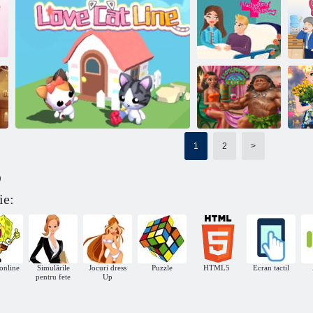
Tester de
Omul Păianjen
dragoste școlară
Arunca o vraja
sărut
Sărutarea
spitalului
Ajută cuplul Slide pu
1
2
>
Di
Sugestii printesa
)
exotica
F
ie:
Linia Love Cat
 online
Simulările
Jocuri dress
Puzzle
HTML5
Ecran tactil
pentru fete
Up