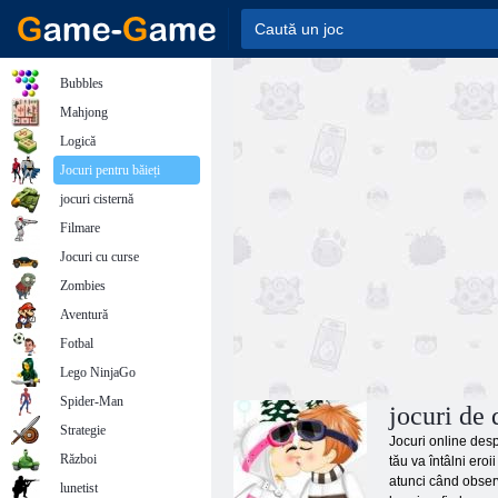
Bubbles
Mahjong
Logică
Jocuri pentru băieți
jocuri cisternă
Filmare
Jocuri cu curse
Zombies
Aventură
Fotbal
Lego NinjaGo
Spider-Man
jocuri de 
Strategie
Jocuri online desp
Război
tău va întâlni eroi
atunci când observ
lunetist