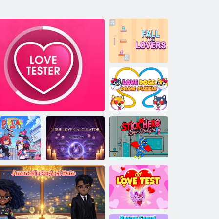
Cădeți iubitorii
Love Doge:
Desenați puzzle
imitorul sim
Calculator
digital de
pentru dragoste
Stickhero Love
întâlniri
Tester de dragoste 3
adevărată
Stickgirl