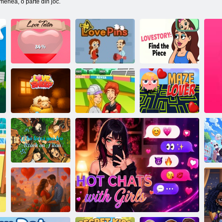
semenea, o parte din joc.
Povestea de
Tester de
dragoste:
dragoste
Pinii de dragoste
Găsește piesa
Sarutandu-se pe
terenul de
Dragoste Oaia
baseball
Lover de labirint
Cine te iubește
U
din Atacul pe
Titan?