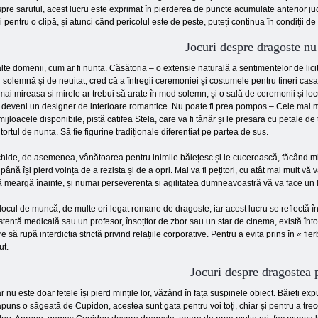
pre sarutul, acest lucru este exprimat în pierderea de puncte acumulate anterior jucăt
i pentru o clipă, și atunci când pericolul este de peste, puteți continua în condiții de 
Jocuri despre dragoste nu 
 alte domenii, cum ar fi nunta. Căsătoria – o extensie naturală a sentimentelor de lic
 solemnă și de neuitat, cred că a întregii ceremoniei și costumele pentru tineri casa
ai mireasa si mirele ar trebui să arate în mod solemn, și o sală de ceremonii și lo
eveni un designer de interioare romantice. Nu poate fi prea pompos – Cele mai multe
ijloacele disponibile, pistă catifea Stela, care va fi tânăr și le presara cu petale d
tortul de nunta. Să fie figurine tradiționale diferențiat pe partea de sus.
eschide, de asemenea, vânătoarea pentru inimile băiețesc și le cucerească, făcând m
 până își pierd voința de a rezista și de a opri. Mai va fi pețitori, cu atât mai mult vă v
 să meargă înainte, și numai perseverenta si agilitatea dumneavoastră vă va face un 
locul de muncă, de multe ori legat romane de dragoste, iar acest lucru se reflectă în 
stentă medicală sau un profesor, însoțitor de zbor sau un star de cinema, există înt
re să rupă interdicția strictă privind relațiile corporative. Pentru a evita prins în « fier
ut.
Jocuri despre dragostea 
ar nu este doar fetele își pierd mințile lor, văzând în fața suspinele obiect. Băieți e
ăpuns o săgeată de Cupidon, acestea sunt gata pentru voi toți, chiar și pentru a trece