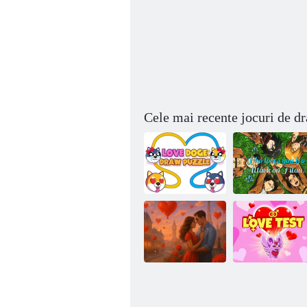
Cele mai recente jocuri de d
Cine te iubește
Love Doge:
din Atacul pe
Desenați puzzle
Titan?
Iubește inimile