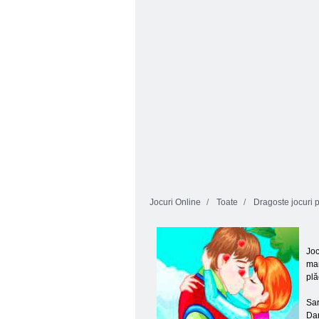
ascunse
Test de dragoste
Jocuri Online
Toate
Dragoste jocuri p
Joc
man
plă
Sar
Dar