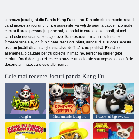
te amuza jocuri gratuite Panda Kung Fu on-line. Din primele momente, atunci
când începe să joci unul dintre sugestiile, vă veți da seama cât de incomode,
cum ar fi arata personajul principal, și modul în care el este mobil, atunci
când este necesar să se acționeze. Să presupunem că într-o luptă, se
întoarce tabelele, vin în picioare, trecătorii bătut, dar caută și succes. Acesta
este un jucării dinamice și distractive, de încărcare pozitivă. Există, de
asemenea, o căutare pentru obiecte în imagine, perechea diferențelor
carduri. Dacă doriți, puteți colecta puzzle-uri colorate sau vopsea o scenă de
desene animate, care este alb-negru.
Cele mai recente Jocuri panda Kung Fu
PongFu
Mici animale Kung-Fu
Puzzle -ul Jigsaw: kung fu panda