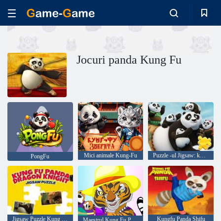
Jocuri panda Kung Fu
Mici animale Kung-Fu
Puzzle -ul Jigsaw: kung fu panda
PongFu
Jigsaw Puzzle Kung Fu Panda Dragon Knight
Kungfu Panda Shifu
Maestrul Kung Fu Panda Tigress