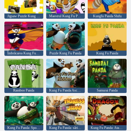
Jigsaw Puzzle Kung Fu Panda Dragon Knight
Maestrul Kung Fu Panda Tigress
Kungfu Panda Shifu
Îmbrăcarea Kung Fu Panda
Puzzle Kung Fu Panda
Kung Fu Panda
Ramboo Panda
Kung Fu Panda Ascuns
Samurai Panda
Kung Fu Panda: Spot Letters
Kung Fu Panda: sărituri cu Tiger
Kung Fu Panda: Atacul Dragonului