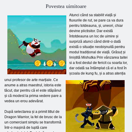
Povestea uimitoare
Atunci când sa stabilit viață și
fluxurile de rut, se pare ca va dura
pentru totdeauna, și, uneori, chiar
devine plictisitor. Dar există
întotdeauna un loc de uimire și
surpriză atunci când dintr-o dată
există o situație neobișnuită pentru
modul tradițional de viață. Grăsuț și
liniștită Mishutka Prin vânzarea taitei
si a fost destul de fericit cu soarta lor,
dar odată sa întâmplat că el a fost în
școala de kung fu, și a atras atenția
unui profesor de arte marțiale. Ce
anume a atras maestrul, istoria este
tăcut, dar pentru că el este stăpânul
și că modest la prima vedere pare a
vedea un erou adevărat.
După selectarea și a primit titlul de
Dragon Warrior, la fel de brusc de la
un comerciant simplu se transformă
într-o mașină de luptă care