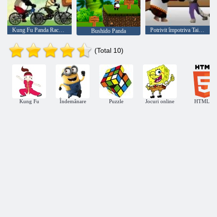
Kung Fu Panda Race Challenge
Potrivit împotriva Tai Lung Box
Bushido Panda
(Total 10)
Kung Fu
Îndemânare
Puzzle
Jocuri online
HTML5