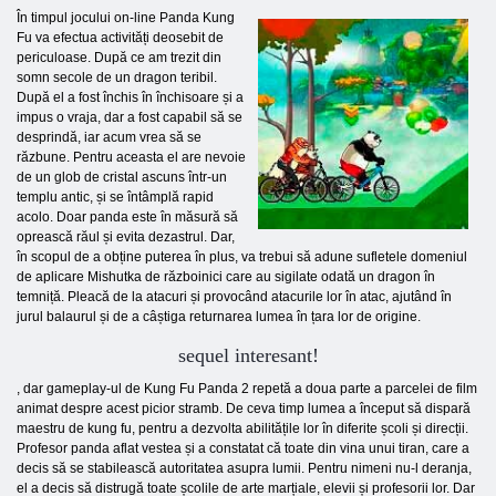
În timpul jocului on-line Panda Kung
Fu va efectua activități deosebit de
periculoase. După ce am trezit din
somn secole de un dragon teribil.
După el a fost închis în închisoare și a
impus o vraja, dar a fost capabil să se
desprindă, iar acum vrea să se
răzbune. Pentru aceasta el are nevoie
de un glob de cristal ascuns într-un
templu antic, și se întâmplă rapid
acolo. Doar panda este în măsură să
oprească răul și evita dezastrul. Dar,
în scopul de a obține puterea în plus, va trebui să adune sufletele domeniul
de aplicare Mishutka de războinici care au sigilate odată un dragon în
temniță. Pleacă de la atacuri și provocând atacurile lor în atac, ajutând în
jurul balaurul și de a câștiga returnarea lumea în țara lor de origine.
sequel interesant!
, dar gameplay-ul de Kung Fu Panda 2 repetă a doua parte a parcelei de film
animat despre acest picior stramb. De ceva timp lumea a început să dispară
maestru de kung fu, pentru a dezvolta abilitățile lor în diferite școli și direcții.
Profesor panda aflat vestea și a constatat că toate din vina unui tiran, care a
decis să se stabilească autoritatea asupra lumii. Pentru nimeni nu-l deranja,
el a decis să distrugă toate școlile de arte marțiale, elevii și profesorii lor. Dar