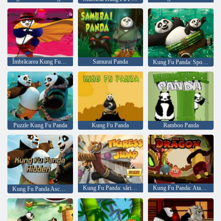
Îmbrăcarea Kung Fu Panda
Samurai Panda
Kung Fu Panda: Spot Letters
Puzzle Kung Fu Panda
Kung Fu Panda
Ramboo Panda
Kung Fu Panda: sărituri cu Tiger
Kung Fu Panda: Atacul Dragonului
Kung Fu Panda Ascuns