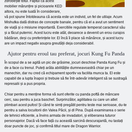
zdrobește totul. Faptul că acest
mobilier mărunțire și picioarele KED
altora, nu este luată în considerare,
vă pot spune întotdeauna că acesta este un individ, un fel de utilaje. Acum
Mishutka dată distras de concepte banale, pentru că el a avut un sentiment
de viață și o misiune importantă. Exercitiile regulate temperat caracterul său
și a făcut puternic. Acest lucru este atât, deoarece a devenit un erou curajos
bădăran, deși cu preferințele lor. El încă îi place să mănânce, și acest lucru
are un impact negativ asupra greutății deja considerabil.
Ajutor pentru eroul tau preferat, jocuri Kung Fu Panda
În scopul de a se agită un pic de grăsime, jocuri deschise Panda Kung Fu și
de a face cu trenul. Puteți arăta abilitățile dumneavoastră chiar pe un
manechin, dar nu cred că echipament sportiv va facilita munca ta. El este
capabil de a lupta înapoi și trebuie să fie într-adevăr inteligent să se sustragă
represalii și a pus propria.
Chiar pentru a menține forma vă sunt oferite cu panda poftă de mâncare
cerc, sau pentru a juca baschet. Surprinzător, agilitatea cu care un atlet
plimbari acest pufos! Și când te simți pregătit pentru teste mai serioase, du-te
pentru a salva locuitorii din Valea Păcii, și dl Pina. După examinarea o serie
de tehnici eficiente, a învins armata de invadatori, și eliberarea tuturor
personajelor. Dacă vă face față cu această sarcină descurajantă, nu tastați
doar puncte de joc, și confirmă titlul mare de Dragon Warrior.