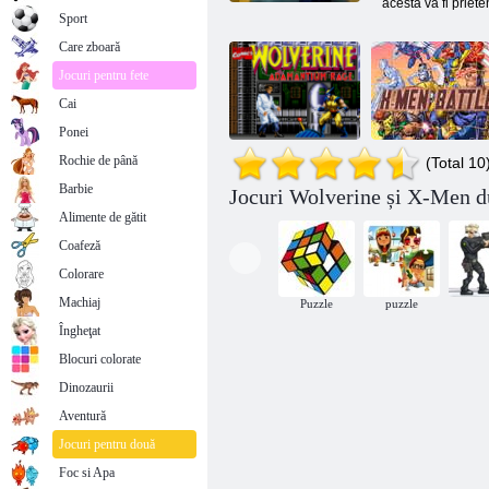
acesta va fi priete
Sport
Care zboară
Jocuri pentru fete
Cai
Ponei
Rochie de până
(Total 10
Barbie
Wolverine -
Jocuri Wolverine și X-Men d
Adamantium
Alimente de gătit
Rage
Bătălia X-Men
Coafeză
Colorare
Machiaj
Puzzle
puzzle
Îngheţat
Blocuri colorate
Dinozaurii
Aventură
Jocuri pentru două
Foc si Apa