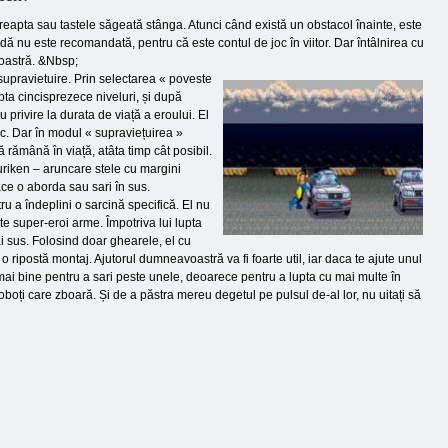
dreapta sau tastele săgeată stânga. Atunci când există un obstacol înainte, este
dă nu este recomandată, pentru că este contul de joc în viitor. Dar întâlnirea cu
voastră. &Nbsp;
 supravietuire. Prin selectarea « poveste
apta cincisprezece niveluri, și după
 privire la durata de viață a eroului. El
mic. Dar în modul « supraviețuirea »
 rămână în viață, atâta timp cât posibil.
uriken – aruncare stele cu margini
face o aborda sau sari în sus.
ru a îndeplini o sarcină specifică. El nu
te super-eroi arme. Împotriva lui lupta
i sus. Folosind doar ghearele, el cu
o ripostă montaj. Ajutorul dumneavoastră va fi foarte util, iar daca te ajute unul
 mai bine pentru a sari peste unele, deoarece pentru a lupta cu mai multe în
roboți care zboară. Și de a păstra mereu degetul pe pulsul de-al lor, nu uitați să