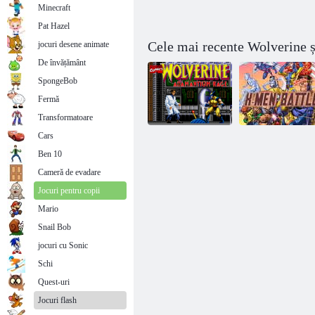
Minecraft
Pat Hazel
Cele mai recente Wolverine 
jocuri desene animate
De învățământ
SpongeBob
Fermă
Transformatoare
Cars
Ben 10
Wolverine -
Adamantium
Cameră de evadare
Rage
Bătălia X-Men
Jocuri pentru copii
Mario
Snail Bob
jocuri cu Sonic
Schi
Quest-uri
Jocuri flash