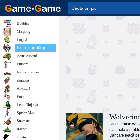
Bubbles
Mahjong
Logică
Jocuri pentru băieți
jocuri cisternă
Filmare
Jocuri cu curse
Zombies
Aventură
Fotbal
Lego NinjaGo
Spider-Man
Wolverine
Strategie
Jocuri online Wolv
Război
materială a proble
Dar care joacă pe f
lunetist