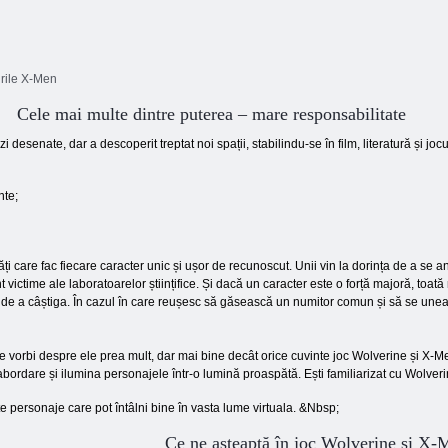
urile X-Men
Cele mai multe dintre puterea – mare responsabilitate
esenate, dar a descoperit treptat noi spații, stabilindu-se în film, literatură și jocu
ante;
tăți care fac fiecare caracter unic și ușor de recunoscut. Unii vin la dorința de a se ang
ictime ale laboratoarelor științifice. Și dacă un caracter este o forță majoră, to
 de a câștiga. În cazul în care reușesc să găsească un numitor comun și să se uneas
te vorbi despre ele prea mult, dar mai bine decât orice cuvinte joc Wolverine și X-
bordare și ilumina personajele într-o lumină proaspătă. Ești familiarizat cu Wolver
te personaje care pot întâlni bine în vasta lume virtuala. &Nbsp;
Ce ne așteaptă în joc Wolverine și X-