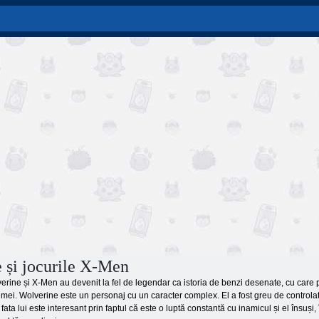
 și jocurile X-Men
erine și X-Men au devenit la fel de legendar ca istoria de benzi desenate, cu care p
mei. Wolverine este un personaj cu un caracter complex. El a fost greu de controlat fu
ata lui este interesant prin faptul că este o luptă constantă cu inamicul și el însuși,