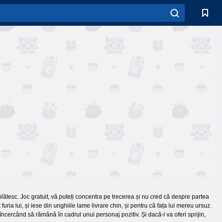
lătesc. Joc gratuit, vă puteți concentra pe trecerea și nu cred că despre partea
ria lui, și iese din unghiile lame livrare chin, și pentru că fața lui mereu ursuz.
 încercând să rămână în cadrul unui personaj pozitiv. Și dacă-l va oferi sprijin,