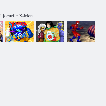
și jocurile X-Men
X-Men vs Street
Ghici Benzi
Fighter
desenate Pixel
Bloody Rage