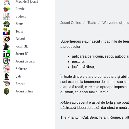
Meci de 3 jocuri
Puzzle
Sudoku
Jocuri Online
Toate
Wolverine și joc
Zuma
Tetris
Biliard
Superheroes s-au născut în paginile de benzi d
jocuri 3D
a produselor
Jocuri IO
aplicarea pe tricouri, sepci, autocol
Jocuri de cărți
postere;
jucării. &Nbsp;
Solitaire
Şah
În toate dintre ele are propria putere și abili
sunt expuse la fenomene de mediu, sau sunt v
Pescuit
o armată reală, care este aproape imposibil
Jocuri online
dușman, chiar cel mai puternic.
X-Men au devenit o astfel de forță și se poa
păstrează ideea de bază, dar oferă o nouă a
The Phantom Cat, Berg, fierari, Rogue, și al