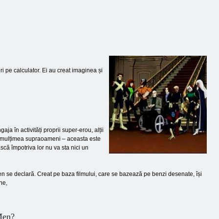
ri pe calculator. Ei au creat imaginea și
aja în activități proprii super-erou, alții
ată mulțimea supraoameni – aceasta este
că împotriva lor nu va sta nici un
Men se declară. Creat pe baza filmului, care se bazează pe benzi desenate, își
ine,
Men?