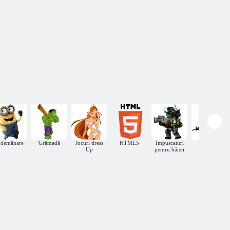
ndemânare
Grămadă
Jocuri dress
HTML5
Impuscaturi
Război
Up
pentru băieți