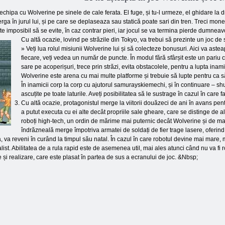
chipa cu Wolverine pe sinele de cale ferata. El fuge, și tu-l urmeze, el ghidare la 
rga în jurul lui, și pe care se deplaseaza sau statică poate sari din tren. Treci mone
ste imposibil să se evite, în caz contrar pieri, iar jocul se va termina pierde dumnea
Cu altă ocazie, lovind pe străzile din Tokyo, va trebui să prezinte un joc de
» Veți lua rolul misiunii Wolverine lui și să colecteze bonusuri. Aici va aste
fiecare, veți vedea un număr de puncte. În modul fără sfârșit este un pariu cu
sare pe acoperișuri, trece prin străzi, evita obstacolele, pentru a lupta ina
Wolverine este arena cu mai multe platforme și trebuie să lupte pentru ca să
În inamicii corp la corp cu ajutorul samurayskiemechi, și în continuare – sh
ascuțite pe toate laturile. Aveți posibilitatea să le sustrage în cazul în care 
Cu altă ocazie, protagonistul merge la viitorii douăzeci de ani în avans pent
a putut executa cu ei alte decât propriile sale gheare, care se distinge de al
roboți high-tech, un ordin de mărime mai puternic decât Wolverine și de ma
îndrăzneală merge împotriva armatei de soldați de fier trage lasere, oferind 
a, va reveni în curând la timpul său natal. În cazul în care robotul devine mai mare,
list. Abilitatea de a rula rapid este de asemenea util, mai ales atunci când nu va fi 
 și realizare, care este plasat în partea de sus a ecranului de joc. &Nbsp;