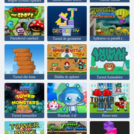
Regele Eroului Apărării
Păstrătorul canelurii
Apărarea cu paradă zombie
Turnul de geometrie
Turnul din lemn
Bătălia de apărare
Turnul Animalelor
Turnul monștrilor
Bombați -l td
Boxer turn