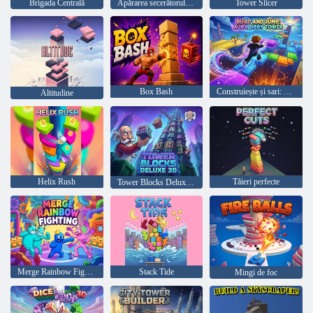
Brigada Centrală
Apărarea secerătorului de vis
Tower Slicer
Box Bash
Construiește și sari: Turnul Aura Obby
Altitudine
Helix Rush
Tăieri perfecte
Tower Blocks Deluxe 3D
Merge Rainbow Fighting
Stack Tide
Mingi de foc