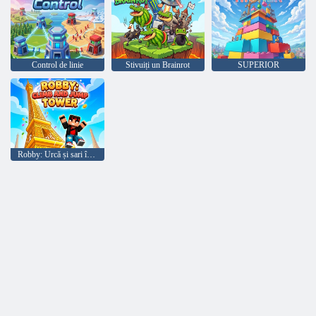
Control de linie
Stivuiți un Brainrot
SUPERIOR
Robby: Urcă și sari în Turn