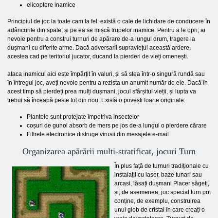
elicoptere inamice
Principiul de joc la toate cam la fel: există o cale de lichidare de conducere în
adâncurile din spate, și pe ea se mișcă trupelor inamice. Pentru a le opri, ai
nevoie pentru a construi turnuri de apărare de-a lungul drum, tragere la
dușmani cu diferite arme. Dacă adversarii supraviețui această ardere,
acestea cad pe teritoriul jucator, ducand la pierderi de vieți omenești.
ataca inamicul aici este împărțit în valuri, și să stea într-o singură rundă sau
în întregul joc, aveți nevoie pentru a rezista un anumit număr de ele. Dacă în
acest timp să pierdeți prea mulți dușmani, jocul sfârșitul vieții, și lupta va
trebui să înceapă peste tot din nou. Există o povești foarte originale:
Plantele sunt protejate împotriva insectelor
coșuri de gunoi absorb de mers pe jos de-a lungul o pierdere cărare
Filtrele electronice distruge virusii din mesajele e-mail
Organizarea apărării multi-stratificat, jocuri Turn
În plus față de turnuri tradiționale cu
instalații cu laser, baze tunari sau
arcasi, lăsați dușmani Placer săgeți,
și, de asemenea, joc special turn pot
conține, de exemplu, construirea
unui glob de cristal în care creați o