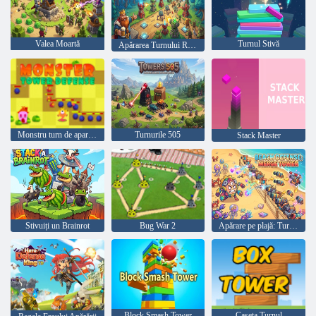
Valea Moartă
Turnul Stivă
Apărarea Turnului Regelui Rugni
Monstru turn de aparare
Turnurile 505
Stack Master
Stivuiți un Brainrot
Bug War 2
Apărare pe plajă: Turnul Merge
Block Smash Tower
Caseta Turnul