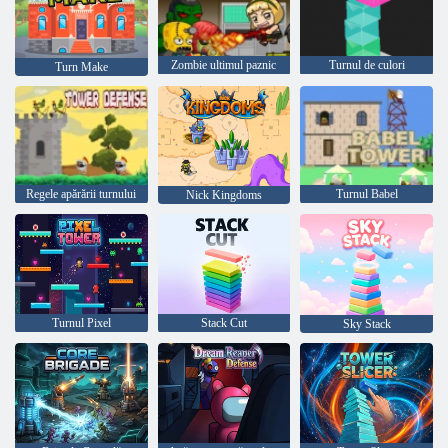
Zombie ultimul paznic
Turnul de culori
Turn Make
Regele apărării turnului
Turnul Babel
Nick Kingdoms
Turnul Pixel
Stack Cut
Sky Stack