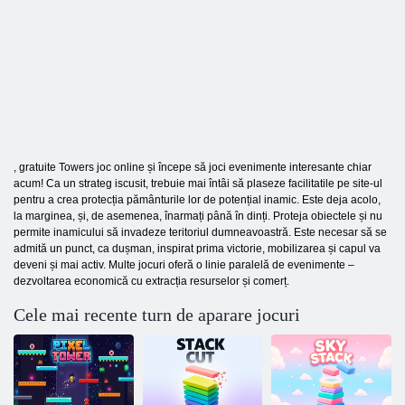
, gratuite Towers joc online și începe să joci evenimente interesante chiar
acum! Ca un strateg iscusit, trebuie mai întâi să plaseze facilitatile pe site-ul
pentru a crea protecția pământurile lor de potențial inamic. Este deja acolo,
la marginea, și, de asemenea, înarmați până în dinți. Proteja obiectele și nu
permite inamicului să invadeze teritoriul dumneavoastră. Este necesar să se
admită un punct, ca dușman, inspirat prima victorie, mobilizarea și capul va
deveni și mai activ. Multe jocuri oferă o linie paralelă de evenimente –
dezvoltarea economică cu extracția resurselor și comerț.
Cele mai recente turn de aparare jocuri