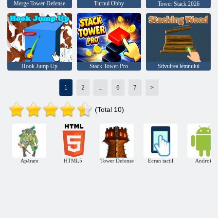
Merge Tower Defense
Turnul Obby
Tower Stack 2026
Hook Jump Up
Stack Tower Pro
Stivuirea lemnului
1
2
...
6
7
>
(Total 10)
Apărare
HTML5
Tower Defense
Ecran tactil
Android