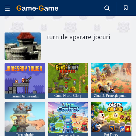
turn de aparare jocuri
Guns N eroi Glory
Ziua D: Protecție puternică
Turnul Janissarului
Turn zdrobit
Pui Dicey
Control de linie