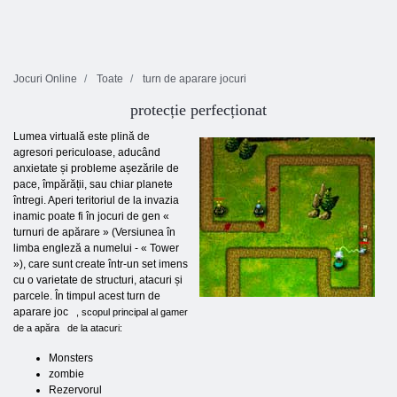
Jocuri Online
Toate
turn de aparare jocuri
protecție perfecționat
Lumea virtuală este plină de
agresori periculoase, aducând
anxietate și probleme așezările de
pace, împărății, sau chiar planete
întregi. Aperi teritoriul de la invazia
inamic poate fi în jocuri de gen «
turnuri de apărare » (Versiunea în
limba engleză a numelui - « Tower
»), care sunt create într-un set imens
cu o varietate de structuri, atacuri și
parcele. În timpul acest turn de
aparare joc
, scopul principal al gamer
de a apăra
de la atacuri:
Monsters
zombie
Rezervorul