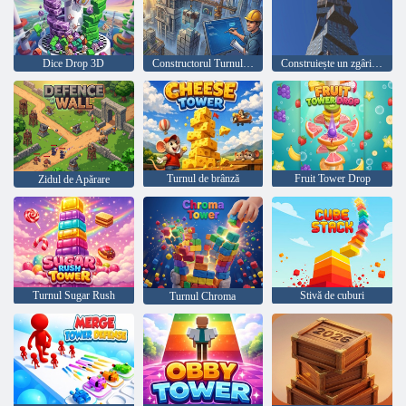
Dice Drop 3D
Constructorul Turnului Orașului
Construiește un zgârie-nori!
Turnul de brânză
Fruit Tower Drop
Zidul de Apărare
Turnul Sugar Rush
Stivă de cuburi
Turnul Chroma