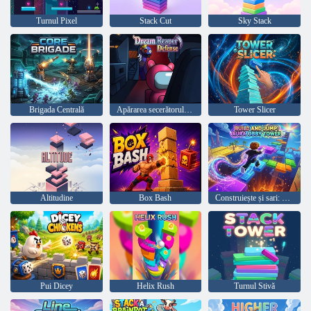
Turnul Pixel
Stack Cut
Sky Stack
Brigada Centrală
Apărarea secerătorului de vis
Tower Slicer
Altitudine
Box Bash
Construiește și sari: Turnul Aura Obby
Pui Dicey
Helix Rush
Turnul Stivă