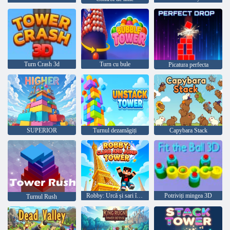
Turn Crash 3d
Turn cu bule
Picatura perfecta
SUPERIOR
Turnul dezamăgiți
Capybara Stack
Robby: Urcă și sari în Turn
Potriviți mingea 3D
Turnul Rush