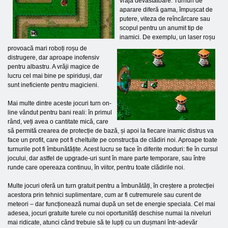
vraja devastatoare. Turnuri de
aparare diferă gama, împușcat de
putere, viteza de reîncărcare sau
scopul pentru un anumit tip de
inamici. De exemplu, un laser roșu
provoacă mari roboți roșu de
distrugere, dar aproape inofensiv
pentru albastru. A vrăji magice de
lucru cel mai bine pe spiriduși, dar
sunt ineficiente pentru magicieni.
Mai multe dintre aceste jocuri turn on-
line vândut pentru bani reali: în primul
rând, veți avea o cantitate mică, care
să permită crearea de protecție de bază, și apoi la fiecare inamic distrus va
face un profit, care pot fi cheltuite pe construcția de clădiri noi. Aproape toate
turnurile pot fi îmbunătățite. Acest lucru se face în diferite moduri: fie în cursul
jocului, dar astfel de upgrade-uri sunt în mare parte temporare, sau între
runde care opereaza continuu, în viitor, pentru toate clădirile noi.
Multe jocuri oferă un turn gratuit pentru a îmbunătăți, în creștere a protecției
acestora prin tehnici suplimentare, cum ar fi cutremurele sau curent de
meteori – dar funcționează numai după un set de energie speciala. Cel mai
adesea, jocuri gratuite turele cu noi oportunități deschise numai la niveluri
mai ridicate, atunci când trebuie să te lupți cu un dușmani într-adevăr