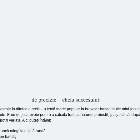
Duo Defense
Pop Balon
sărită
de precizie – cheia succesului!
tacole în diferite direcții – o temă foarte popular în browser-based multe mini-jocur
ade. Erou de joc nevoie pentru a calcula traiectoria unui proiectil, și așa să că, du
t fi variate. Aici puteți întâlni:
uncă mingi la o țintă rundă
l pe bandiți