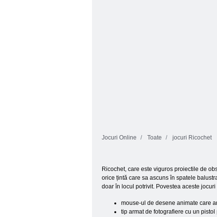
moarte
Lansatorul blob
Jocuri Online
Toate
jocuri Ricochet
Ricochet, care este viguros proiectile de obs
orice țintă care sa ascuns în spatele balustr
doar în locul potrivit. Povestea aceste jocuri po
mouse-ul de desene animate care ar
tip armat de fotografiere cu un pisto