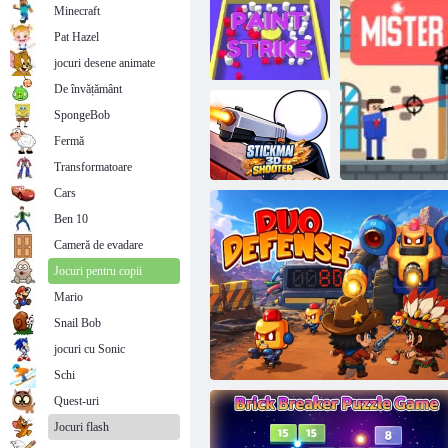
Minecraft
Pat Hazel
jocuri desene animate
De învățământ
SpongeBob
Fermă
Strike Paint
Cărămizi Buster
Transformatoare
Cars
Ben 10
Stickman3D
Cameră de evadare
Shooter
Jocuri pentru copii
Mario
Snail Bob
jocuri cu Sonic
Mi
Schi
Quest-uri
Jocuri flash