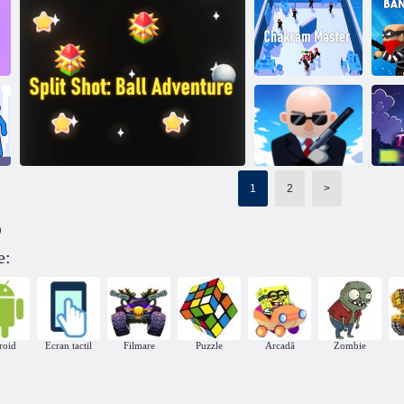
Shooter de
Zombie
revenire
Treceți mingea 3D
Knockdown
Maestru
Chakram
Scop
tâl
1
2
>
Domnul Bullet
)
Revenge
Ul
e:
Împărțit împușcat: aventură cu mingea
roid
Ecran tactil
Filmare
Puzzle
Arcadă
Zombie