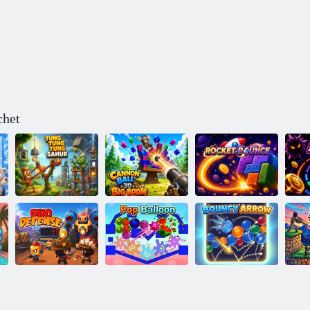
chet
Tung Tung
Tung Sahur Vs
Cannon Ball 3D
Zomby
Big Boom
Rocket Bounce
Ne
Săgeată care
St