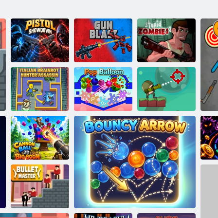
Confruntare cu
Pistol
Gun Blast
Zombi proști 2
Asasinul italian
Brainrot Hunter
Pop Balon
King Soldați
Cannon Ball 3D
Big Boom
Ne