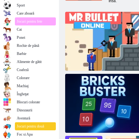
însă.
Sport
Care zboară
Jocuri pentru fete
Cai
Ponei
Rochie de până
Barbie
Alimente de gătit
Coafeză
Colorare
Machiaj
Îngheţat
Blocuri colorate
Dinozaurii
Aventură
Domnul Bullet Online
Jocuri pentru două
Foc si Apa