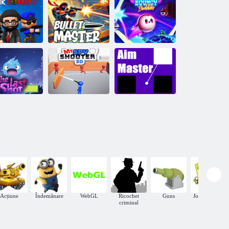
Shootout
gangsteri
Căutare laser
Shooter de
puzzle de
Maestrul
hărie de bancă
gloanțelor
Buddies Bouncy
Domnule Spy
tima lovitură
Shooter 3D
AIM Maestru
Acțiune
Îndemânare
WebGL
Ricochet
Guns
Jocuri online
criminal