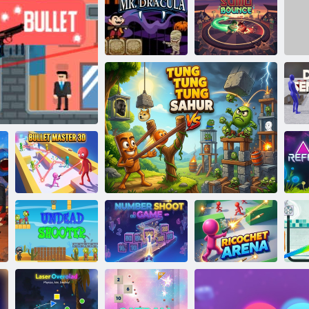
Maestru glonț
Domnul.
Dracula
Săgeată care sărită
Sumo Bounce
Co
Bullet Master
ster Bullet
3D
R
Joc de
împușcare cu