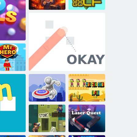
aca departe
Păstrează-o în
viață
Luchaball
Du-te la golf
omnule erou
MR DISC:
Tung Tung
Slingshot Strike
Bine
Sahur Zombie