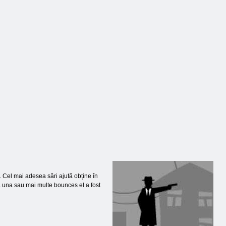
Shoot
Gun Blast
3D
i. Cel mai adesea sări ajută obține în
pă una sau mai multe bounces el a fost