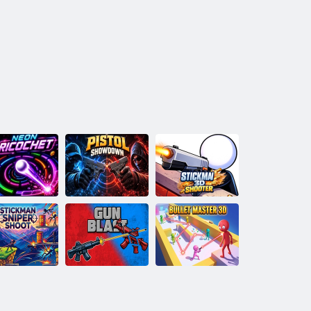
Confruntare cu
Stickman3D
on Ricochet
Pistol
Shooter
ickman Sniper
Bullet Master