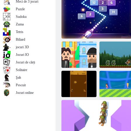
Meci de 3 jocuri
Puzzle
Sudoku
Zuma
Duo Defense
Tetris
Biliard
jocuri 3D
Jocuri IO
Jocuri de cărți
Solitaire
Şah
Mr Bullet-
Pescuit
Puzzle de
Săgeată care
spionaj
Joc de puzzle Brick Breaker
sărită
Jocuri online
Ținte ale
Steaua de
templului
revenire