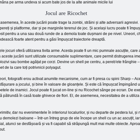
 mâna pe arma undeva si acum bate jos de la alte animale micile lui
Jocul are Ricochet
asemenea, în aceste jucării poate trage la zombi, străini și alte adversarii agresivi.
pereți și platforme, dar și pe marginile terenul de joc. Și același lucru poate fi împ
osit pentru a una sau două runde de a demola toate dușmani de pe nivel. Uneori, chiar 
dească foarte atent pentru a găsi împușcat traiectorie dreaptă.
le jocuri oferă utilizarea tivita arme. Acesta poate fi un mic pumnale ascuțite, car
 aceste jucării sunt utilizate consumabile suplimentare, care permit distrugerea im
lozivi sau bombe agățat pe corzi. Devine un shell pe centru, a pereb'ete frânghie – 
et de la care toți potrivnicii polyagut.
ori, fotografii erou activat anumite mecanisme, cum ar fi presa cu spini Sharp – Aces
fășurare a jocului, și bine în valoare de gloanțele. Și este că împușcat împingând 
etele de inamici. Jocul poate fi jucat on-line și nu Ricochet sânge pe ecran. De 
ă pătrundă în casă toate ghivece de flori. El, de asemenea, necesitatea de a utiliza 
 primitiv, dar nu evenimentele în interiorul localurilor, și nu departe de pestera lui, 
ra cu demolezi baloane – într-un întreg grup de ele începe un shell cu un ac ascuțit, ia
al, atunci se desfășoară și va fi capabil să străpungă mult mai multe obiecte. Aproap
put.