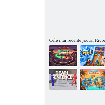
Cele mai recente jocuri Rico
SnowTail Peaks
Sumo Bounce
3D
Condamnare la