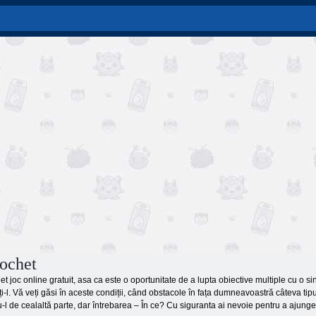
cochet
t joc online gratuit, asa ca este o oportunitate de a lupta obiective multiple cu o si
ți-l. Vă veți găsi în aceste condiții, când obstacole în fața dumneavoastră câteva tipur
-l de cealaltă parte, dar întrebarea – În ce? Cu siguranta ai nevoie pentru a ajunge la 