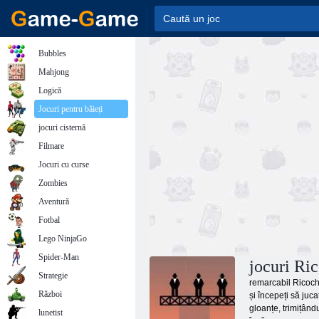
Bubbles
Mahjong
Logică
Jocuri pentru băieți
jocuri cisternă
Filmare
Jocuri cu curse
Zombies
Aventură
Fotbal
Lego NinjaGo
Spider-Man
jocuri Ri
Strategie
remarcabil Ricoche
Război
și începeți să juca
gloanțe, trimițându
lunetist