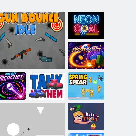
Neon Gol
Rocket Bounce
on Ricochet
Gun Bounce Idle
Mayhem Tank
Spring Spear