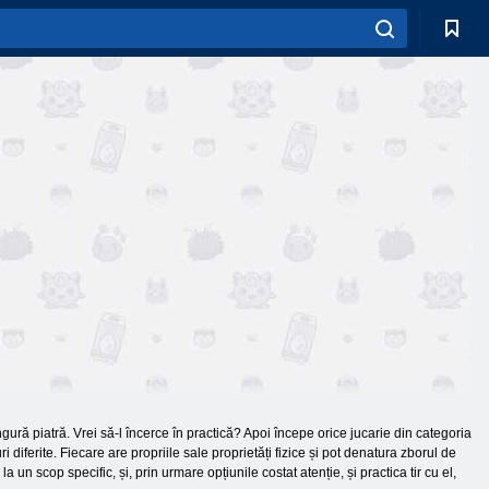
ngură piatră. Vrei să-l încerce în practică? Apoi începe orice jucarie din categoria
i diferite. Fiecare are propriile sale proprietăți fizice și pot denatura zborul de
un scop specific, și, prin urmare opțiunile costat atenție, și practica tir cu el,