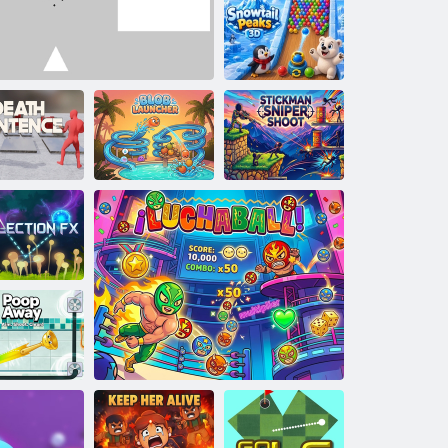
Omoară asta
SnowTail Peaks
3D
ndamnare la
Stickman Sniper
moarte
Bine
Lansatorul blob
Shoot
eflecție FX