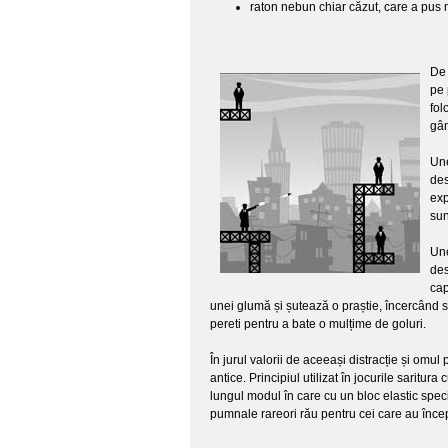
raton nebun chiar căzut, care a pus
De 
pe 
fol
gân
Une
des
exp
sun
Une
des
cap
unei glumă și șutează o praștie, încercând s
pereti pentru a bate o mulțime de goluri.
În jurul valorii de aceeași distracție și omul
antice. Principiul utilizat în jocurile saritu
lungul modul în care cu un bloc elastic speci
pumnale rareori rău pentru cei care au înce