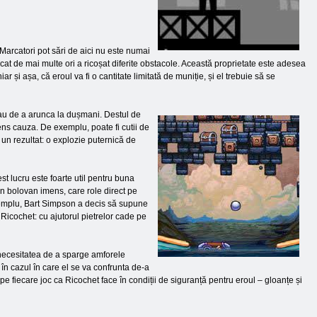
 Marcatori pot sări de aici nu este numai
ușcat de mai multe ori a ricoșat diferite obstacole. Această proprietate este adesea
și așa, că eroul va fi o cantitate limitată de muniție, și el trebuie să se
e au de a arunca la dușmani. Destul de
ens cauza. De exemplu, poate fi cutii de
un rezultat: o explozie puternică de
t lucru este foarte util pentru buna
un bolovan imens, care role direct pe
exemplu, Bart Simpson a decis să supune
Ricochet: cu ajutorul pietrelor cade pe
și necesitatea de a sparge amforele
r în cazul în care el se va confrunta de-a
e fiecare joc ca Ricochet face în condiții de siguranță pentru eroul – gloanțe și