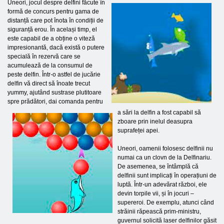
Uneori, jocul despre delfini făcute în
formă de concurs pentru gama de
distanță care pot înota în condiții de
siguranță erou. În același timp, el
este capabil de a obține o viteză
impresionantă, dacă există o putere
specială în rezervă care se
acumulează de la consumul de
peste delfin. Într-o astfel de jucărie
delfin vă direct să înoate trecut
yummy, ajutând sustrase plutitoare
spre prădători, dai comanda pentru
a sări la delfin a fost capabil să
zboare prin inelul deasupra
suprafeței apei.
Uneori, oamenii folosesc delfinii nu
numai ca un clovn de la Delfinariu.
De asemenea, se întâmplă că
delfinii sunt implicați în operațiuni de
luptă. Într-un adevărat război, ele
devin torpile vii, și în jocuri –
supereroi. De exemplu, atunci când
străinii răpească prim-ministru,
guvernul solicită laser delfinilor găsit