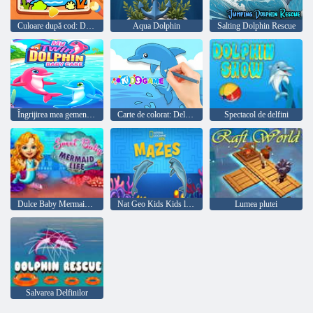
Culoare după cod: Dolphin
Aqua Dolphin
Salting Dolphin Rescue
Îngrijirea mea gemene de delfin pentru bebeluși
Carte de colorat: Delfin drăguț
Spectacol de delfini
Dulce Baby Mermaid Life
Nat Geo Kids Kids labirinturi
Lumea plutei
Salvarea Delfinilor