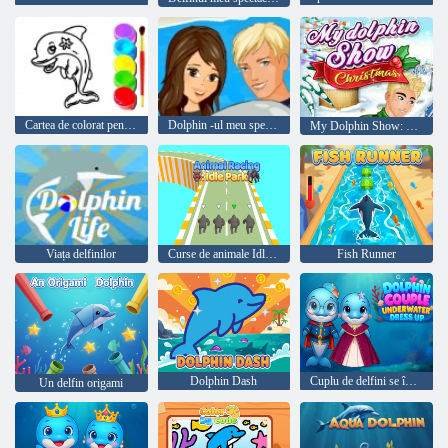
Cartea de colorat pentru delfini
Dolphin -ul meu spectacol 2
My Dolphin Show: Christmas
Viața delfinilor
Curse de animale Idle Park
Fish Runner
Dolphin Dash
Cuplu de delfini se îmbracă subacvatic
Un delfin origami