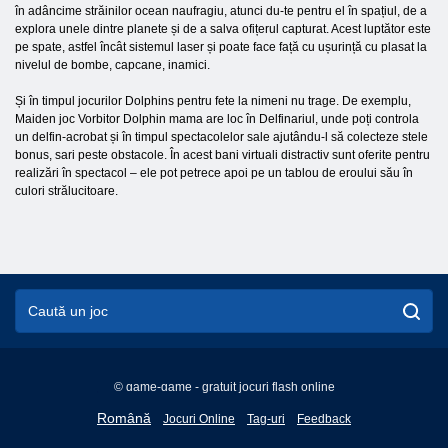
în adâncime străinilor ocean naufragiu, atunci du-te pentru el în spațiul, de a
explora unele dintre planete și de a salva ofițerul capturat. Acest luptător este
pe spate, astfel încât sistemul laser și poate face față cu ușurință cu plasat la
nivelul de bombe, capcane, inamici.
Și în timpul jocurilor Dolphins pentru fete la nimeni nu trage. De exemplu,
Maiden joc Vorbitor Dolphin mama are loc în Delfinariul, unde poți controla
un delfin-acrobat și în timpul spectacolelor sale ajutându-l să colecteze stele
bonus, sari peste obstacole. În acest bani virtuali distractiv sunt oferite pentru
realizări în spectacol – ele pot petrece apoi pe un tablou de eroului său în
culori strălucitoare.
© game-game - gratuit jocuri flash online
English
Română
Jocuri Online
Tag-uri
Feedback