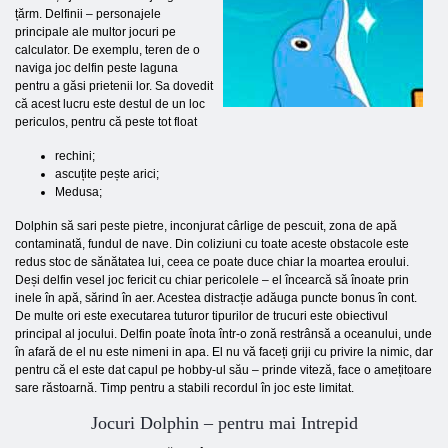
țărm. Delfinii – personajele
principale ale multor jocuri pe
calculator. De exemplu, teren de o
naviga joc delfin peste laguna
pentru a găsi prietenii lor. Sa dovedit
că acest lucru este destul de un loc
periculos, pentru că peste tot float
rechini;
ascuțite pește arici;
Medusa;
Dolphin să sari peste pietre, inconjurat cârlige de pescuit, zona de apă
contaminată, fundul de nave. Din coliziuni cu toate aceste obstacole este
redus stoc de sănătatea lui, ceea ce poate duce chiar la moartea eroului.
Deși delfin vesel joc fericit cu chiar pericolele – el încearcă să înoate prin
inele în apă, sărind în aer. Acestea distracție adăuga puncte bonus în cont.
De multe ori este executarea tuturor tipurilor de trucuri este obiectivul
principal al jocului. Delfin poate înota într-o zonă restrânsă a oceanului, unde
în afară de el nu este nimeni in apa. El nu vă faceți griji cu privire la nimic, dar
pentru că el este dat capul pe hobby-ul său – prinde viteză, face o amețitoare
sare răstoarnă. Timp pentru a stabili recordul în joc este limitat.
Jocuri Dolphin – pentru mai Intrepid