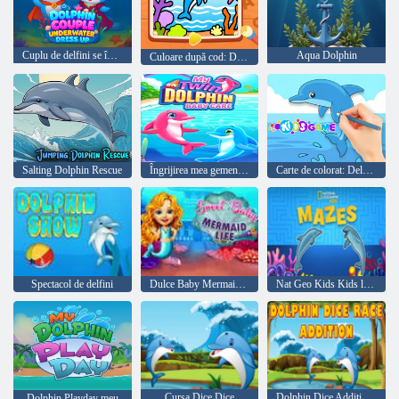
Cuplu de delfini se îmbracă subacvatic
Aqua Dolphin
Culoare după cod: Dolphin
Salting Dolphin Rescue
Îngrijirea mea gemene de delfin pentru bebeluși
Carte de colorat: Delfin drăguț
Spectacol de delfini
Dulce Baby Mermaid Life
Nat Geo Kids Kids labirinturi
Cursa Dice Dice
Dolphin Dice Addition Race
Dolphin Playday meu