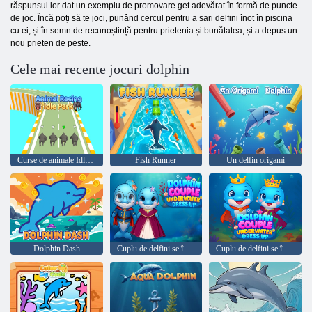
răspunsul lor dat un exemplu de promovare get adevărat în formă de puncte
de joc. Încă poți să te joci, punând cercul pentru a sari delfini înot în piscina
cu ei, și în semn de recunoștință pentru prietenia și bunătatea, și a depus un
nou prieten de peste.
Cele mai recente jocuri dolphin
Curse de animale Idle Park
Fish Runner
Un delfin origami
Dolphin Dash
Cuplu de delfini se îmbracă subacvatic
Cuplu de delfini se îmbracă subacvatic