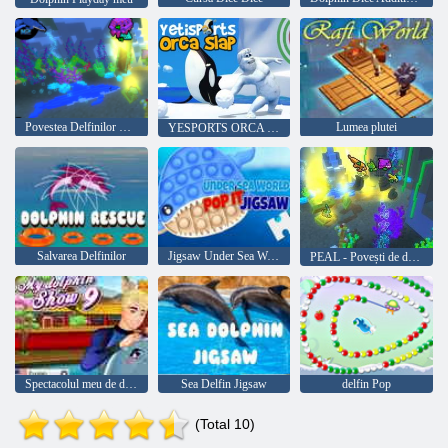
Povestea Delfinilor Peal Blocky
Lumea plutei
YESPORTS ORCA SLAP
Salvarea Delfinilor
Jigsaw Under Sea World Pop It
PEAL - Povești de delfini blocate
Spectacolul meu de delfini 9
Sea Delfin Jigsaw
delfin Pop
(Total 10)