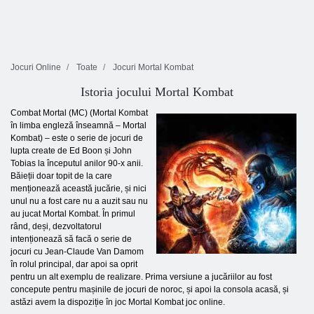
Jocuri Online
Toate
Jocuri Mortal Kombat
Istoria jocului Mortal Kombat
Combat Mortal (MC) (Mortal Kombat
în limba engleză înseamnă – Mortal
Kombat) – este o serie de jocuri de
lupta create de Ed Boon și John
Tobias la începutul anilor 90-x anii.
Băieții doar topit de la care
menționează această jucărie, și nici
unul nu a fost care nu a auzit sau nu
au jucat Mortal Kombat. În primul
rând, deși, dezvoltatorul
intenționează să facă o serie de
jocuri cu Jean-Claude Van Damom
în rolul principal, dar apoi sa oprit
pentru un alt exemplu de realizare. Prima versiune a jucăriilor au fost
concepute pentru mașinile de jocuri de noroc, și apoi la consola acasă, și
astăzi avem la dispoziție în joc Mortal Kombat joc online.