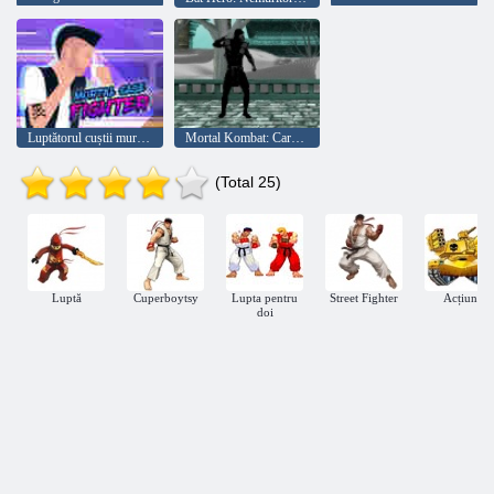
Luptătorul cuștii muritoare
Mortal Kombat: Carnage
(Total 25)
Luptă
Cuperboytsy
Lupta pentru
Street Fighter
Acțiune
doi