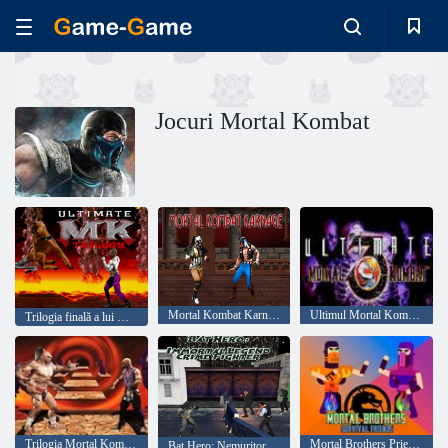
Jocuri Mortal Kombat
Mortal Kombat Karnage
Ultimul Mortal Kombat 3
Trilogia finală a lui Mortal Kombat
Trilogia Mortal Kombat
Mortal Brothers Prieteni de supraviețuire
Bat Hero: Nemuritor Luptătorul Crimei Legendului