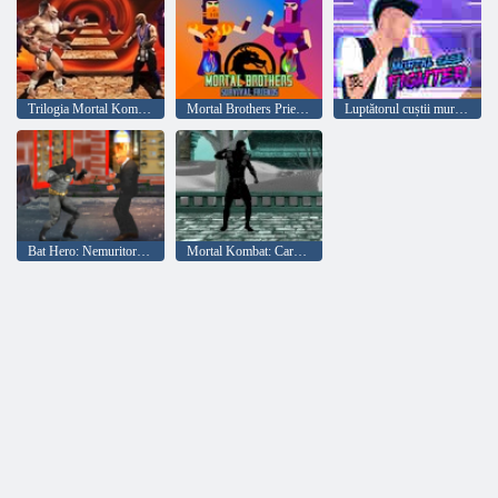
Trilogia Mortal Kombat
Mortal Brothers Prieteni de supraviețuire
Luptătorul cuștii muritoare
Bat Hero: Nemuritor Luptătorul Crimei Legendului
Mortal Kombat: Carnage