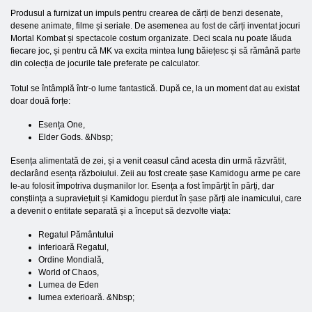
Produsul a furnizat un impuls pentru crearea de cărți de benzi desenate,
desene animate, filme și seriale. De asemenea au fost de cărți inventat jocuri
Mortal Kombat și spectacole costum organizate. Deci scala nu poate lăuda
fiecare joc, și pentru că MK va excita mintea lung băiețesc și să rămână parte
din colecția de jocurile tale preferate pe calculator.
Totul se întâmplă într-o lume fantastică. După ce, la un moment dat au existat
doar două forțe:
Esența One,
Elder Gods. &Nbsp;
Esența alimentată de zei, și a venit ceasul când acesta din urmă răzvrătit,
declarând esența războiului. Zeii au fost create șase Kamidogu arme pe care
le-au folosit împotriva dușmanilor lor. Esența a fost împărțit în părți, dar
conștiința a supraviețuit și Kamidogu pierdut în șase părți ale inamicului, care
a devenit o entitate separată și a început să dezvolte viața:
Regatul Pământului
inferioară Regatul,
Ordine Mondială,
World of Chaos,
Lumea de Eden
lumea exterioară. &Nbsp;