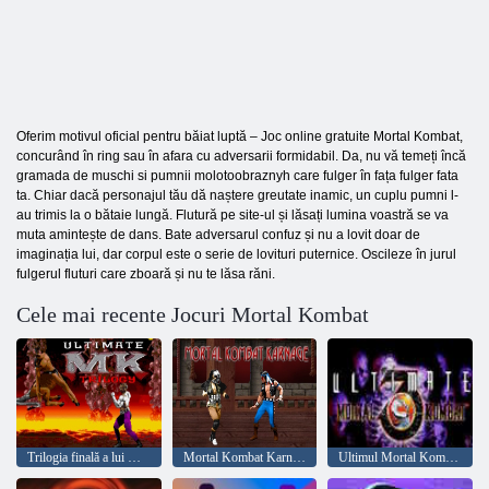
Oferim motivul oficial pentru băiat luptă – Joc online gratuite Mortal Kombat,
concurând în ring sau în afara cu adversarii formidabil. Da, nu vă temeți încă
gramada de muschi si pumnii molotoobraznyh care fulger în fața fulger fata
ta. Chiar dacă personajul tău dă naștere greutate inamic, un cuplu pumni l-
au trimis la o bătaie lungă. Flutură pe site-ul și lăsați lumina voastră se va
muta amintește de dans. Bate adversarul confuz și nu a lovit doar de
imaginația lui, dar corpul este o serie de lovituri puternice. Oscileze în jurul
fulgerul fluturi care zboară și nu te lăsa răni.
Cele mai recente Jocuri Mortal Kombat
Trilogia finală a lui Mortal Kombat
Mortal Kombat Karnage
Ultimul Mortal Kombat 3