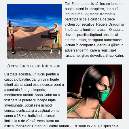
Zeii Elder au decis că fiecare lume nu
poate cuceri în apropiere, dar nu în
laquo turneu &; Mortal Kombat »
participa și de a câștiga de zece
victorii consecutive. Regele Dragon și
împăratul a lumii din afara – Onaga, a
devenit practic stăpânul absolut al
tuturor lumilor, castigand numeroase
victorii în competiție, dar nu a găsit un
adversar demn, care a reușit să-l
răstoarne, și-au dovedit a Shao Kahn.
Acest lucru este interesant
Cu toate acestea, un lucru pentru a
câștiga o bătălie, dar un viraj foarte
diferit atunci când este necesar pentru
a controla întregul imperiu,
menținerea ordinii. Shao Kahn nu a
fost gata la putere și începe lupte
înverșunate. Jocul este în mod
constant criticată și a câștigat primul
semn « 18 + », indicând accesul
limitat la o de vârstă. Acest lucru nu
este surprinzător. Chiar unul dintre autorii – Ed Boon in 2010, a spus că a