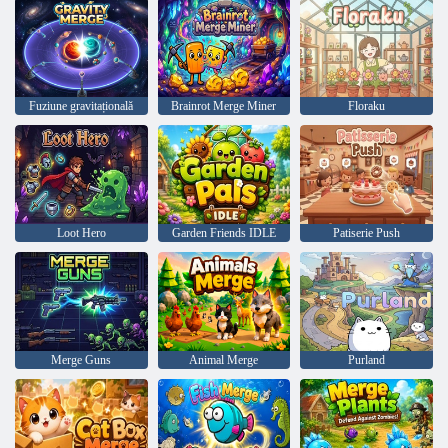
Fuziune gravitațională
Brainrot Merge Miner
Floraku
Loot Hero
Garden Friends IDLE
Patiserie Push
Merge Guns
Animal Merge
Purland