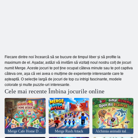
Fiecare dintre noi încearcă să se bucure de timpul liber și să profite la
maximum de el. Așadar, astăzi vă invităm să vizitați noul nostru colț de jocuri
numit Merge. Aceste jocuri te pot ține ocupat câteva minute sau te pot captiva
câteva ore, așa că vei avea o mulțime de experiențe interesante care te
așteaptă. O selecție largă de jocuri de top cu intrigi fascinante, modele
colorate și multe puzzle-uri interesante.
Cele mai recente Îmbina jocurile online
Merge Cafe Home Design
Merge Rush Attack
Alchimia animală italiană: Open All Brainrot