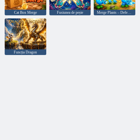
Cat Box Merge
Fusiunea de pește
Merge Plants – Defense Zombies
Funcția Dragon