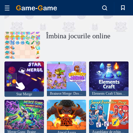
Îmbina jocurile online
Brainrot Merge: Drop Puzzle
Elements Craft Ultimate
Star Merge
Merge Guns: Brainrot Battle
Asamblator de echipă: Îmbinați
Atacul Asura