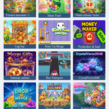
Fusiuni amuzante: Cultivați o floare
Plante nebune: fuzionează, crește și câștigă
Slime Yum!
Capi bar
Kitty Cat Merge
Producător de bani
Îmbinați cadouri
Run Transport
CrystalVerse2048
Merge Builders
Bubble Merge