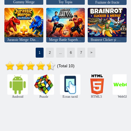
Gummy Merge
Toy Topia
Fuziune de fructe
Jurassic Merge: Dino Evolution
Merge Battle Superhero Fight
Brainrot Clicker și Merge
1
2
...
6
7
>
(Total 10)
Android
Puzzle
Ecran tactil
HTML5
WebGL