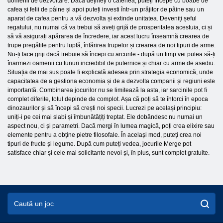
domenii de dezvoltare. Dacă dețineți o cafenea, puteți începe cu boabe de
cafea și felii de pâine și apoi puteți investi într-un prăjitor de pâine sau un
aparat de cafea pentru a vă dezvolta și extinde unitatea. Deveniți șeful
regatului, nu numai că va trebui să aveți grijă de prosperitatea acestuia, ci și
să vă asigurați apărarea de încredere, iar acest lucru înseamnă crearea de
trupe pregătite pentru luptă, întărirea trupelor și crearea de noi tipuri de arme.
Nu-ți face griji dacă trebuie să începi cu arcurile - după un timp vei putea să-ți
înarmezi oamenii cu tunuri incredibil de puternice și chiar cu arme de asediu.
Situația de mai sus poate fi explicată adesea prin strategia economică, unde
capacitatea de a gestiona economia și de a dezvolta companii și regiuni este
importantă. Combinarea jocurilor nu se limitează la asta, iar sarcinile pot fi
complet diferite, totul depinde de complot. Așa că poți să te întorci în epoca
dinozaurilor și să începi să crești noi specii. Lucrezi pe același principiu:
uniți-i pe cei mai slabi și îmbunătățiți treptat. Ele dobândesc nu numai un
aspect nou, ci și parametri. Dacă mergi în lumea magică, poți crea elixire sau
elemente pentru a obține pietre filosofale. În același mod, puteți crea noi
tipuri de fructe și legume. După cum puteți vedea, jocurile Merge pot
satisface chiar și cele mai solicitante nevoi și, în plus, sunt complet gratuite.