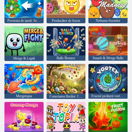
Povestea de iarnă: Secrete și fuziuni
Producător de fructe
Nebunia fructelor
Balls Bounce
Smash & Merge Balls
Merge & Luptă
Mergetopia
Fructul picăturii vortexului
Conectarea florilor: fuziunea grădinii