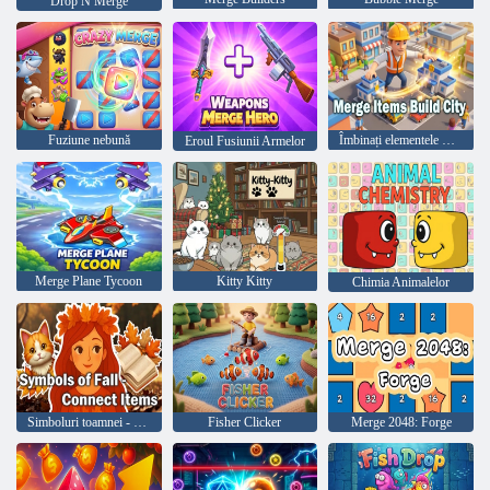
Drop N Merge
Fuziune nebună
Îmbinați elementele Construiți orașul
Eroul Fusiunii Armelor
Merge Plane Tycoon
Kitty Kitty
Chimia Animalelor
Simboluri toamnei - Conectați articole
Fisher Clicker
Merge 2048: Forge