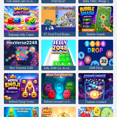
Fete anime care se contopesc
Potriviți-le!
Baby Sitter: Merge 2
67 Jocul Fură Brainrot Merge
Bubble Smash
Îmbinați Jelly Cubes
Hex Versetul 2248
2048 Drop
Jelly 2048 Joc de relaxare
Îmbină Emoji Arena
Îmbină monștrii cu blană
Fuziune cosmică