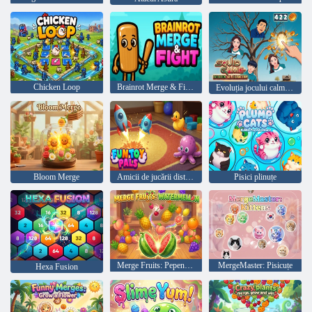
Chicken Loop
Brainrot Merge & Fight
Evoluția jocului calmarului: toate personajele!
Bloom Merge
Amicii de jucării distractivi
Pisici plinuțe
Merge Fruits: Pepene verde
MergeMaster: Pisicuțe
Hexa Fusion