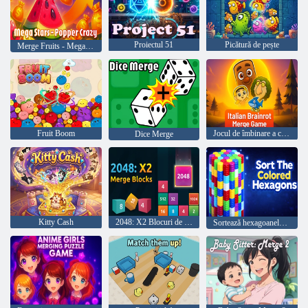
Proiectul 51
Picătură de pește
Merge Fruits - Mega Fun
Fruit Boom
Jocul de îmbinare a creierului italian
Dice Merge
Kitty Cash
2048: X2 Blocuri de îmbinare
Sortează hexagoanele colorate