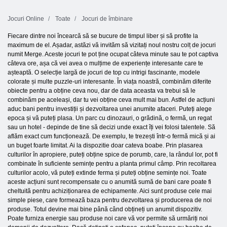
Jocuri Online
Toate
Jocuri de îmbinare
Fiecare dintre noi încearcă să se bucure de timpul liber și să profite la
maximum de el. Așadar, astăzi vă invităm să vizitați noul nostru colț de jocuri
numit Merge. Aceste jocuri te pot ține ocupat câteva minute sau te pot captiva
câteva ore, așa că vei avea o mulțime de experiențe interesante care te
așteaptă. O selecție largă de jocuri de top cu intrigi fascinante, modele
colorate și multe puzzle-uri interesante. În viața noastră, combinăm diferite
obiecte pentru a obține ceva nou, dar de data aceasta va trebui să le
combinăm pe aceleași, dar tu vei obține ceva mult mai bun. Astfel de acțiuni
aduc bani pentru investiții și dezvoltarea unei anumite afaceri. Puteți alege
epoca și vă puteți plasa. Un parc cu dinozauri, o grădină, o fermă, un regat
sau un hotel - depinde de tine să decizi unde exact îți vei folosi talentele. Să
aflăm exact cum funcționează. De exemplu, te trezești într-o fermă mică și ai
un buget foarte limitat. Ai la dispozitie doar cateva boabe. Prin plasarea
culturilor în apropiere, puteți obține spice de porumb, care, la rândul lor, pot fi
combinate în suficiente semințe pentru a planta primul câmp. Prin recoltarea
culturilor acolo, vă puteți extinde ferma și puteți obține semințe noi. Toate
aceste acțiuni sunt recompensate cu o anumită sumă de bani care poate fi
cheltuită pentru achiziționarea de echipamente. Aici sunt produse cele mai
simple piese, care formează baza pentru dezvoltarea și producerea de noi
produse. Totul devine mai bine până când obțineți un anumit dispozitiv.
Poate furniza energie sau produse noi care vă vor permite să urmăriți noi