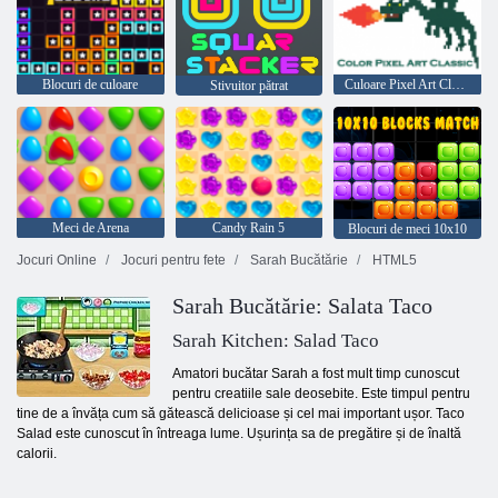
Blocuri de culoare
Culoare Pixel Art Classic
Stivuitor pătrat
Meci de Arena
Candy Rain 5
Blocuri de meci 10x10
Jocuri Online
Jocuri pentru fete
Sarah Bucătărie
HTML5
Sarah Bucătărie: Salata Taco
Sarah Kitchen: Salad Taco
Amatori bucătar Sarah a fost mult timp cunoscut
pentru creatiile sale deosebite. Este timpul pentru
tine de a învăța cum să gătească delicioase și cel mai important ușor. Taco
Salad este cunoscut în întreaga lume. Ușurința sa de pregătire și de înaltă
calorii.