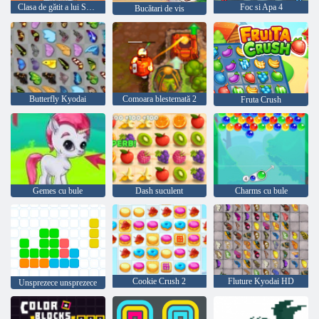
Clasa de gătit a lui Sara Chocolate Blackberry Cheesecake
Foc si Apa 4
Bucătari de vis
Butterfly Kyodai
Comoara blestemată 2
Fruta Crush
Gemes cu bule
Dash suculent
Charms cu bule
Cookie Crush 2
Fluture Kyodai HD
Unsprezece unsprezece