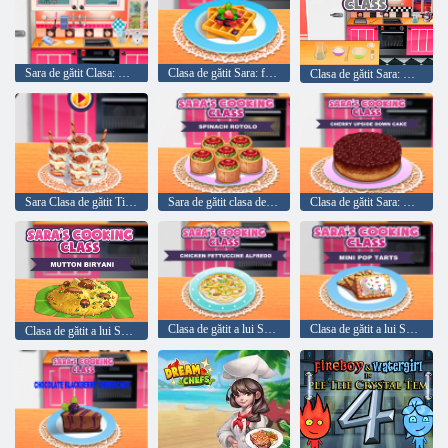
Sara de gătit Clasa: Ciocolata Blackberry cheesecake
Clasa de gătit Sara: franceză Toast Vafe
Clasa de gătit Sara: Mini Pop tarte
Sara Clasa de gătit Tiramisu Cupa
Sara de gătit clasa de spanac Rotolo
Clasa de gătit Sara: Cherry Cake Upside Down
Clasa de gătit a lui Sara: Alfredo de pui fettuccină
Clasa de gătit a lui Sara: Mini Pop-Tarts
Clasa de gătit a lui Sara: Mutton Biryani