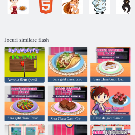
Jocuri similare flash
Sara gătit clasa: Giro
Sara Clasa Gatit: Banana Cake
Acasă-a făcut gheață crema de capsuni
Sara gătit clasa: Ratatouille
Clasa de gătit Sara: brioșe cu ciocolată zmeură
Sara Clasa Gatit: Caramel Nut