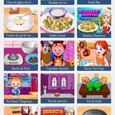
Clasa de gătit a lui Sara Chocolate Blackberry Cheesecake
Sushi Bar
Bucătari de vis
Carnea de pui în sos Buffalo
Salata Caesar
Muffins Blueberry
Buche de Noel
Cupcakes Spooky
Turcia Tort Pops
Tort de morcovi
Set de sushi
Pat Hazel: Timpul pentru cină