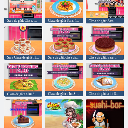
Sara de gătit Clasa: Ciocolata Blackberry cheesecake
Clasa de gătit Sara: franceză Toast Vafe
Clasa de gătit Sara: Mini Pop tarte
Sara Clasa de gătit Tiramisu Cupa
Sara de gătit clasa de spanac Rotolo
Clasa de gătit Sara: Cherry Cake Upside Down
Clasa de gătit a lui Sara: Alfredo de pui fettuccină
Clasa de gătit a lui Sara: Mini Pop-Tarts
Clasa de gătit a lui Sara: Mutton Biryani