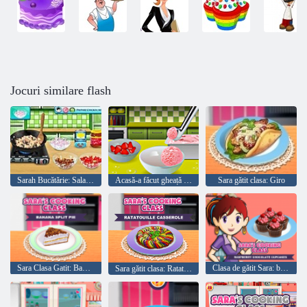
Jocuri similare flash
Sarah Bucătărie: Salata Taco
Acasă-a făcut gheață crema de capsuni
Sara gătit clasa: Giro
Sara Clasa Gatit: Banana Cake
Clasa de gătit Sara: brioșe cu ciocolată zmeură
Sara gătit clasa: Ratatouille