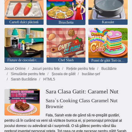
Cartofi dulci plăcintă
Kassulet
Bruschetta
Fluture de ciocolată tort: ​​gătit, cu Emma
Chef Slash
Ponei de gătit Tort curcubeu
Jocuri Online
Jocuri pentru fete
Rețete pentru fete
Bucătărie
Simulările pentru fete
Școala de gătit
bucătar-șef
Sarah Bucătărie
HTML5
Sara Clasa Gatit: Caramel Nut
Sara`s Cooking Class Caramel Nut
Brownie
Fata, Sarah este de gând să re-pregăti gustări,
pentru că în curând va veni să viziteze bunica ei, și personajul principal al
jocului doresc cu adevărat să-i surprindă. O să gătesc pentru vărul tău
preferat inventat personal reteta. Tot ceea ce este necesar pentru gătit Sarah