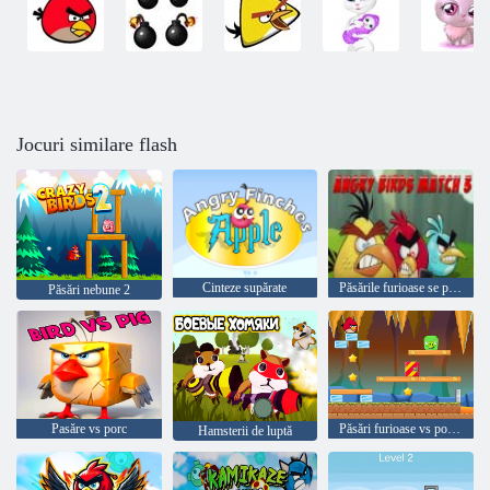
Jocuri similare flash
Cinteze supărate
Păsările furioase se potrivesc cu 3
Păsări nebune 2
Pasăre vs porc
Păsări furioase vs porc verde
Hamsterii de luptă