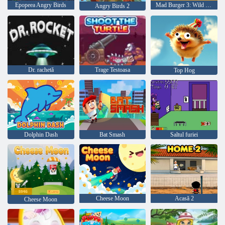
Epopeea Angry Birds
Mad Burger 3: Wild West
Angry Birds 2
Dr. rachetă
Trage Testoasa
Top Hog
Dolphin Dash
Bat Smash
Saltul furiei
Cheese Moon
Acasă 2
Cheese Moon