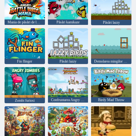
Mania de păsări de luptă furioase
Păsări kamikaze
Păsări lazzy
Fin flinger
Păsări lazzy
Demolarea mingilor furioși
Confruntarea Angry Birds
Birdy Mad Throw
Zombi furiosi