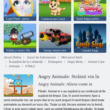
Copil Hazel - pisica obraznic
Spital drăguț pentru pisici
Catelusul meu Joacă Ziua
Soldați și tunuri: Mountain Attack
Sparge mașina mea
Castelul Siege
Jocuri Online
Jocuri de Indemanare
Mini jocuri flash
Începând de la o distanță
Distrugere
Angry Birds
Animal Care
Animale
HTML5
Angry Animale: Străinii vin în
Angry Animals: Aliens come in
Păsări. Numai ei s-au supărat și au continuat să fie
supărat tot timpul. Dar, în acest moment. Apoi a
venit vremurile noi, iar acum răul ei nu sunt singuri! A venit timpul când toate
animalele au devenit un lucru rău. Toate cu toți, fiecare animal viu la fermă.
Chiar și acei porci ratații verzi, care au primit întotdeauna de păsări. Si toate