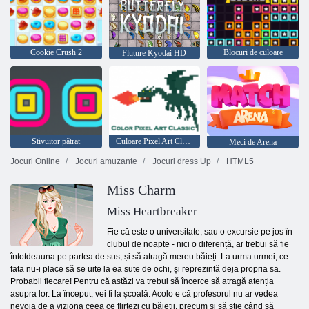
Cookie Crush 2
Blocuri de culoare
Fluture Kyodai HD
Stivuitor pătrat
Culoare Pixel Art Classic
Meci de Arena
Jocuri Online
Jocuri amuzante
Jocuri dress Up
HTML5
Miss Charm
Miss Heartbreaker
Fie că este o universitate, sau o excursie pe jos în
clubul de noapte - nici o diferență, ar trebui să fie
întotdeauna pe partea de sus, și să atragă mereu băieți. La urma urmei, ce
fata nu-i place să se uite la ea sute de ochi, și reprezintă deja propria sa.
Probabil fiecare! Pentru că astăzi va trebui să încerce să atragă atenția
asupra lor. La început, vei fi la școală. Acolo e că profesorul nu ar vedea
nevoia de a viziona ceea ce flirtezi cu băieții, precum și să știe când să