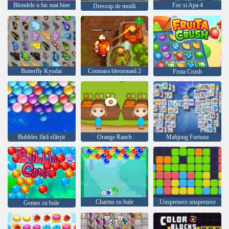
Blondele o fac mai bine
Foc si Apa 4
Dressup de modă
Butterfly Kyodai
Comoara blestemată 2
Fruta Crush
Bubbles fără sfârșit
Orange Ranch
Mahjong Fortuna
Charms cu bule
Unsprezece unsprezece
Gemes cu bule