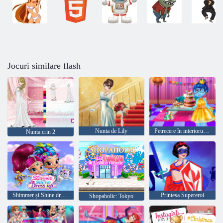
Jocuri similare flash
Nunta de Lily
Petrecere în interiorul zilei de naștere
Nunta crin 2
Shimmer și Shine dress up
Printesa Supereroi
Shopaholic: Tokyo