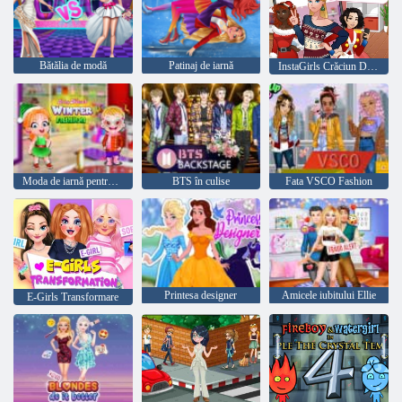
Bătălia de modă
Patinaj de iarnă
InstaGirls Crăciun Dress Up
Moda de iarnă pentru bebeluși Hazel
BTS în culise
Fata VSCO Fashion
Printesa designer
Amicele iubitului Ellie
E-Girls Transformare