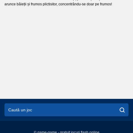
arunce băieții și frumos plictisitor, concentrându-se doar pe frumos!
© game-game - gratuit jocuri flash online