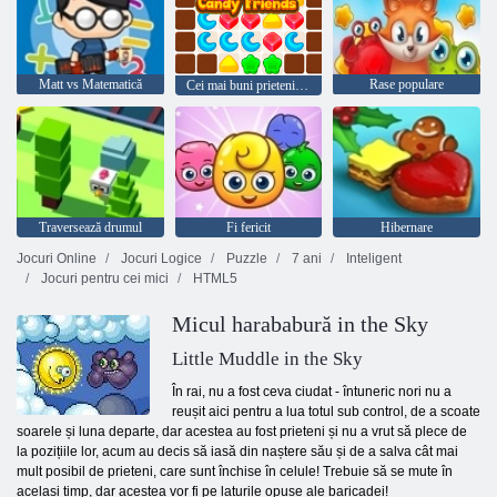
Matt vs Matematică
Rase populare
Cei mai buni prieteni bomboane
Traversează drumul
Fi fericit
Hibernare
Jocuri Online
Jocuri Logice
Puzzle
7 ani
Inteligent
Jocuri pentru cei mici
HTML5
Micul harababură in the Sky
Little Muddle in the Sky
În rai, nu a fost ceva ciudat - întuneric nori nu a
reușit aici pentru a lua totul sub control, de a scoate
soarele și luna departe, dar acestea au fost prieteni și nu a vrut să plece de
la pozițiile lor, acum au decis să iasă din naștere său și de a salva cât mai
mult posibil de prieteni, care sunt închise în celule! Trebuie să se mute în
același timp, dar acestea vor fi pe laturile opuse ale baricadei!