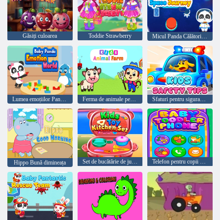
Găsiți culoarea
Toddie Strawberry
Micul Panda Călătorie în spațiu
Lumea emoțiilor Panda pentru bebeluși
Ferma de animale pentru copii
Sfaturi pentru siguranța copiilor
Set de bucătărie de jucărie pentru copii
Telefon pentru copii mici
Hippo Bună dimineața