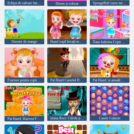
Echipa de salvare fantastică pentru bebeluși
SpongeBob curse turneu
Desen și colorat
Shooter de mango
Hazel copil învață maniere
Dans balerina Copii Hazel
Fracture pentru copii Hazel Hand
Pat Hazel Castelul Halloween
Pat Hazel: zi anuală de școală
Inima Rece: Cifrele pe fata lui Anna pentru Halloween
Candy Galactic
Pat Hazel: Harvest Festival