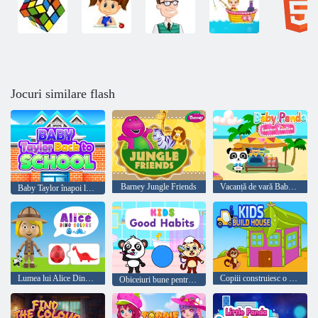
Jocuri similare flash
Barney Jungle Friends
Vacanță de vară Baby Panda
Baby Taylor înapoi la școală
Lumea lui Alice Dino Colors
Copiii construiesc o casă
Obiceiuri bune pentru copii