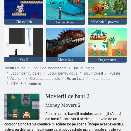
Chesse Lab
Melc bob 8: povestea insulei
Insula Bayou
Vex 3
Mexic Rex
Diggers mici
Jocuri Online
Jocuri de Indemanare
Jocuri Logice
Jocuri pentru baieti
Jocuri pentru două
jocuri Quest
Puzzle
Aventuri
Colectarea articole
Ecran tactil
mutari de bani
HTML5
Android
Movierii de bani 2
Money Movers 2
Pentru aceste bandiți brainless au reușit să iasă
din locul în care vor fi oferite, au nevoie de un
coordonator care va conduce mișcările lor pe scenă. Începe acest exercițiu,
activarea diferitele mecanisme care pot deschide ușile încuiate și ușile vor