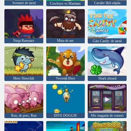
Aventuri de iarnă
Cavaler fără stăpân
Cowboys vs Martians
Ninja Ranmaru
Mina de aur
Găsi Candy: de iarnă
Mere Sboschik
Veveriță Hero
Shark zboară
Run, de porc, Run
DIVE DOGGIE
Mic magazin de comori