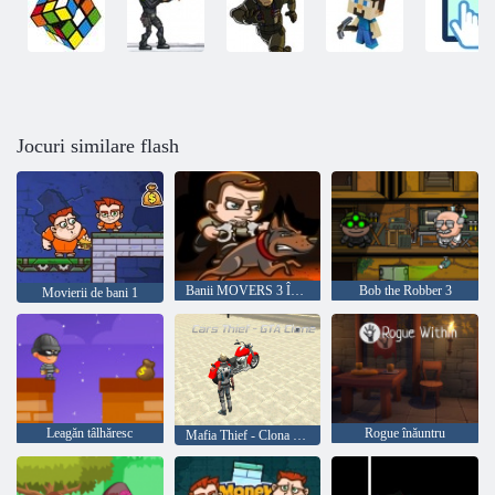
Jocuri similare flash
Banii MOVERS 3 ÎNCĂRCARE
Bob the Robber 3
Movierii de bani 1
Leagăn tâlhăresc
Rogue înăuntru
Mafia Thief - Clona GTA