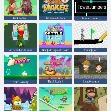
Matuto Run
Mutarea de bani
Jumperi de turn
Joc de tâlhar de casă
Băieți de luptă de Paște
Desenați jocul
Thrill Rush 4
Inca Aventura
Iepure Greedy