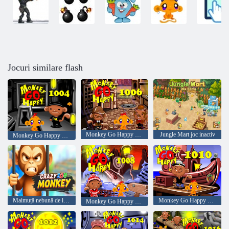
Jocuri similare flash
Monkey Go Happy Etapa 1006
Jungle Mart joc inactiv
Monkey Go Happy Etapa 1004
Maimuță nebună de la Zoo
Monkey Go Happy Etapa 1010
Monkey Go Happy Etapa 1008