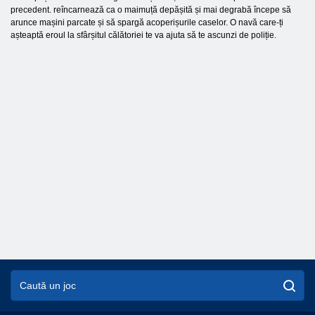
precedent. reîncarnează ca o maimuță depășită și mai degrabă începe să
arunce mașini parcate și să spargă acoperișurile caselor. O navă care-ți
așteaptă eroul la sfârșitul călătoriei te va ajuta să te ascunzi de poliție.