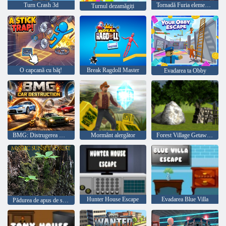
Turn Crash 3d
Tornadă Furia elementelor
Turnul dezamăgiți
O capcană cu băţ!
Break Ragdoll Master
Evadarea ta Obby
BMG: Distrugerea mașinii
Mormânt alergător
Forest Village Getaway Episodul 2
Hunter House Escape
Evadarea Blue Villa
Pădurea de apus de soare