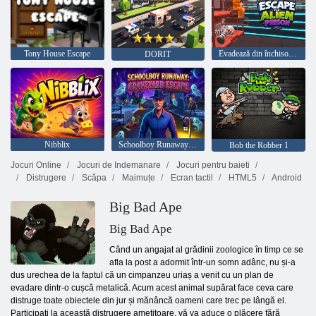
Tony House Escape
Evadează din închisoarea extraterestră
DORIT
Nibblix
Schoolboy Runaway: Graveyard Escape
Bob the Robber 1
Jocuri Online
Jocuri de Indemanare
Jocuri pentru baieti
Distrugere
Scăpa
Maimuțe
Ecran tactil
HTML5
Android
Big Bad Ape
Big Bad Ape
Când un angajat al grădinii zoologice în timp ce se
afla la post a adormit într-un somn adânc, nu și-a
dus urechea de la faptul că un cimpanzeu uriaș a venit cu un plan de
evadare dintr-o cușcă metalică. Acum acest animal supărat face ceva care
distruge toate obiectele din jur și mănâncă oameni care trec pe lângă el.
Participați la această distrugere amețitoare, vă va aduce o plăcere fără