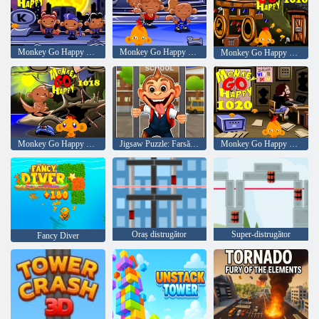
Monkey Go Happy Etapa 1012
Monkey Go Happy Etapa 1014
Monkey Go Happy Etapa 1016
Monkey Go Happy Etapa 1018
Jigsaw Puzzle: Farsă la școală pentru studenți maimuțe
Monkey Go Happy Etapa 1020
Oraș distrugător
Super-distrugător
Fancy Diver