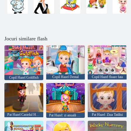
Jocuri similare flash
Copil Hazel Dental
Copil Hazel floare fata
Copil Hazel Goldfish
Pat Hazel Castelul Halloween
Pat Hazel: Ziua Tatălui
Pat Hazel: zi anuală de școală