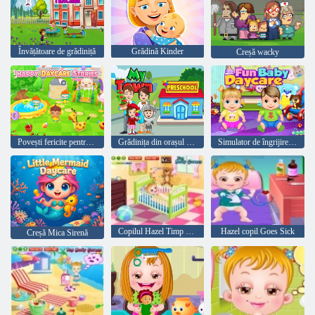
Învățătoare de grădiniță
Grădină Kinder
Creșă wacky
Povești fericite pentru grădiniță
Grădinița din orașul meu
Simulator de îngrijire de zi
Copilul Hazel Timp Periajul
Hazel copil Goes Sick
Creșă Mica Sirenă