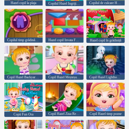
Hazel copil la plaja
Copilul de culcare Hazel
Copilul Hazel Ingrijirea parului
Copilul timp grădinărit căprui
Hazel copil Invata Forme
Hazel copil în grădiniță
Copil Hazel Backyard Party
Copil Hazel Meșteșug Timp
Copil Hazel Lighthouse Adventure
Copil Hazel Ziua Recunoștinței
Copil Hazel timp pozne
Copii Fun Ora