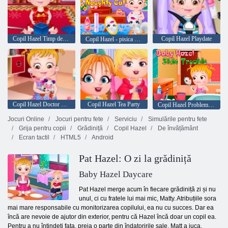
Copil Hazel Timp de Crăciun
Copil Hazel Playdate
Copil Hazel - pisica obraznic
Copil Hazel Doctor Redare
Copil Hazel Tea Party
Copil Hazel Probleme de piele
Jocuri Online
Jocuri pentru fete
Serviciu
Simulările pentru fete
Grija pentru copii
Grădiniță
Copil Hazel
De învățământ
Ecran tactil
HTML5
Android
Pat Hazel: O zi la grădiniță
Baby Hazel Daycare
Pat Hazel merge acum în fiecare grădiniță zi și nu
unul, ci cu fratele lui mai mic, Matty. Atribuțiile sora
mai mare responsabile cu monitorizarea copilului, ea nu cu succes. Dar ea
încă are nevoie de ajutor din exterior, pentru că Hazel încă doar un copil ea.
Pentru a nu întindeți fata, preia o parte din îndatoririle sale. Matt a juca,