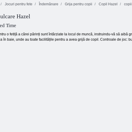
Jocuri pentru fete
Îndemânare
Grija pentru copii
Copil Hazel
copii
culcare Hazel
Copil Hazel
Copii Hazel
Copii Hazel
floare fata
Fancy Dress
Beach Party
ed Time
ru o fetiță a cărei părinți sunt întârziate la locul de muncă, instruindu-vă să aibă gr
 în baie, unde au toate facilitățile pentru a avea grijă de copil. Controale de joc: 