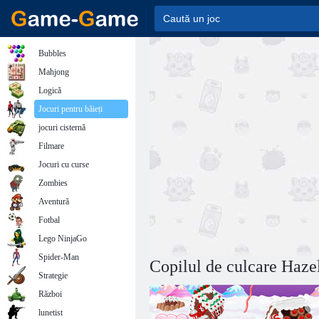
Bubbles
Mahjong
Logică
Jocuri pentru băieți
jocuri cisternă
Filmare
Jocuri cu curse
Zombies
Aventură
Fotbal
Lego NinjaGo
Spider-Man
Copilul de culcare Haze
Strategie
Război
lunetist