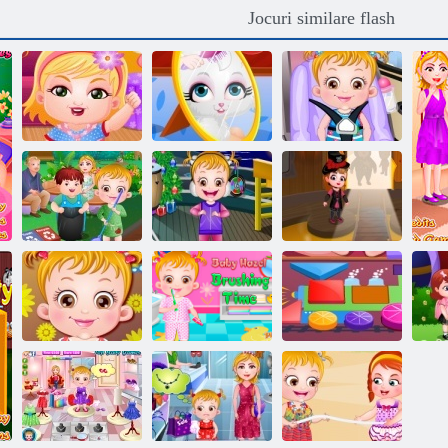
Jocuri similare flash
Copil Hazel timp
Copil Hazel -
Copil Hazel
pozne
pisica obraznic
Playdate
Pat Hazel
Copii Hazel Ziua
Pat Hazel Anul
Castelul
Pământului
Nou Bash
Halloween
Copilul Hazel
Hazel copil
H
Copii Fun Ora
Timp Periajul
Invata Forme