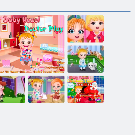
Copil Hazel Tea
Party
Pat Hazel:
Descoperă
animalele
azel copil în
Copil Hazel
Copil Hazel
grădiniță
Copil Hazel Doctor Redare
Goldfish
Timp de Crăciun