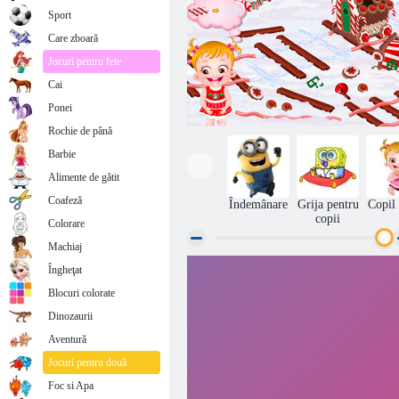
Sport
Care zboară
Jocuri pentru fete
Cai
Ponei
Rochie de până
Barbie
Alimente de gătit
Coafeză
Îndemânare
Grija pentru
Copil
copii
Colorare
Machiaj
Îngheţat
Turtă dulce casa copilul Hazel
Blocuri colorate
Dinozaurii
Aventură
Jocuri pentru două
Foc si Apa