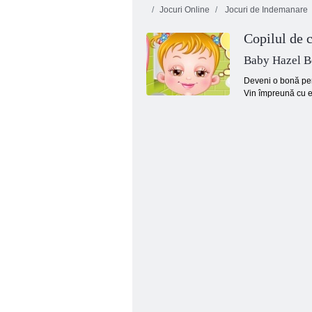
Jocuri Online
Jocuri de Indemanare
Copilul de 
Baby Hazel B
Deveni o bonă pent
Vin împreună cu ea
Pat Hazel dovleac Party