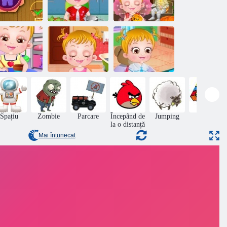
opilul timp
Copil Hazel
Copilul Hazel
dinărit căprui
Care stomac
Halloween Party
Copil Hazel
Copil Hazel
Probleme de
Copii Hazel
șteșug Timp
piele
Learn Vehicule
Spațiu
Zombie
Parcare
Începând de
Jumping
Puzzle
la o distanță
Mai întunecat