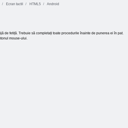
Ecran tactil
HTML5
Android
ijă de fetiță. Trebuie să completați toate procedurile înainte de punerea ei în pat.
butonul mouse-ului.