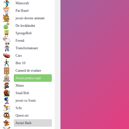
Minecraft
Pat Hazel
jocuri desene animate
De învățământ
SpongeBob
Fermă
Transformatoare
Cars
Ben 10
Cameră de evadare
Jocuri pentru copii
Mario
Snail Bob
jocuri cu Sonic
Schi
Quest-uri
Jocuri flash