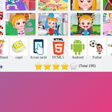
Hazel copil
Hazel copil la
Copilul Hazel
C
Goes Sick
plaja
Ingrijirea parului
gră
Copil Hazel
Copil Hazel
Copil Hazel
Backyard Party
Dental
Igiena Ingrijire
Me
 Hazel
copii
Ecran tactil
HTML5
Android
Fotbal
(Total 195)