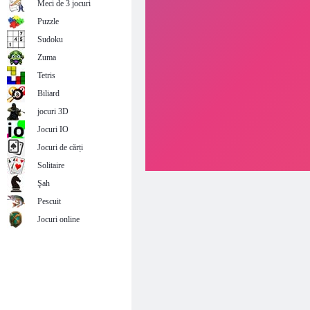
Meci de 3 jocuri
Puzzle
Sudoku
Zuma
Tetris
Biliard
jocuri 3D
Jocuri IO
Jocuri de cărți
Solitaire
Şah
Pescuit
Jocuri online