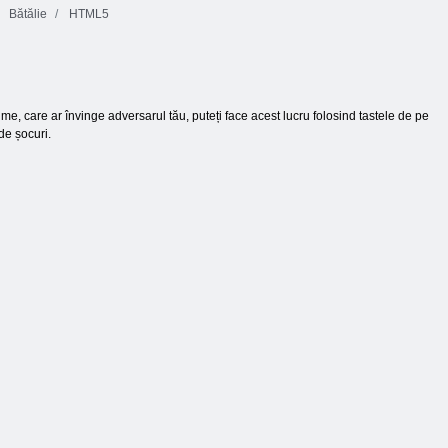
Bătălie
HTML5
e, care ar învinge adversarul tău, puteți face acest lucru folosind tastele de pe
de șocuri.