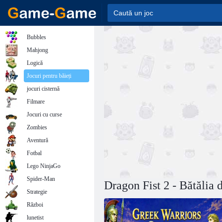
Bubbles
Mahjong
Logică
Jocuri pentru băieți
jocuri cisternă
Filmare
Jocuri cu curse
Zombies
Aventură
Fotbal
Lego NinjaGo
Spider-Man
Dragon Fist 2 - Bătălia 
Strategie
Război
lunetist