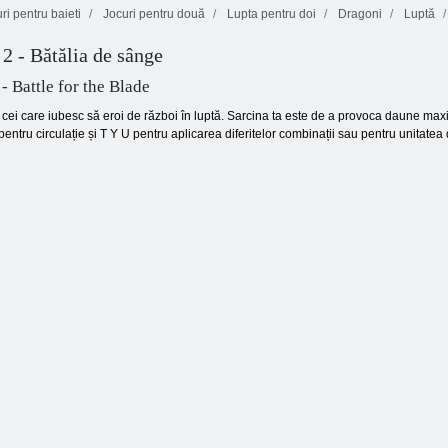
ri pentru baieti
Jocuri pentru două
Lupta pentru doi
Dragoni
Luptă
2 - Bătălia de sânge
Vânători de
Bătălia sabiei
dragoni sălbatici
epice
Rumble High
- Battle for the Blade
cei care iubesc să eroi de război în luptă. Sarcina ta este de a provoca daune maxim
pentru circulație și T Y U pentru aplicarea diferitelor combinații sau pentru unitatea 