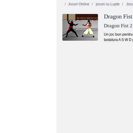
Jocuri Online
jocuri cu Lupte
Jocu
Dragon Fist 
Dragon Fist 2 
Un joc bun pentru 
tastatura A S W D 
Dragoni cu bule