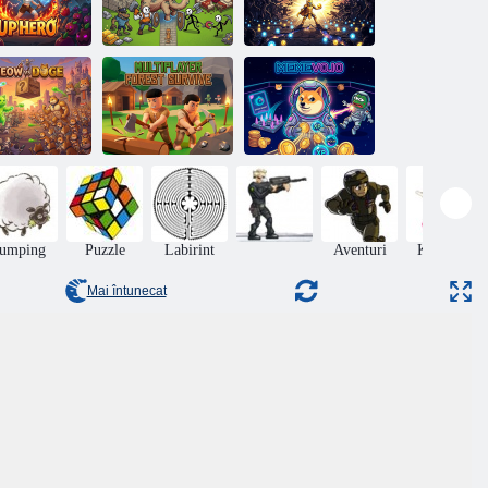
Up Hero
Războiul Patului
Suryaveer
Multiplayer
iau vs Doge
Forest Survive
Memevo. io
Jumping
Puzzle
Labirint
Aventuri
Kung Fu
Mai întunecat