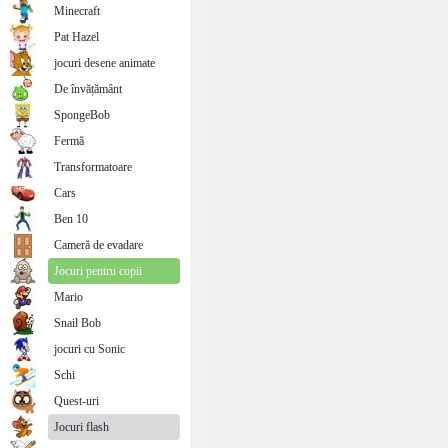
Minecraft
Pat Hazel
jocuri desene animate
De învățământ
SpongeBob
Fermă
Transformatoare
Cars
Ben 10
Cameră de evadare
Jocuri pentru copii
Mario
Snail Bob
jocuri cu Sonic
Schi
Quest-uri
Jocuri flash