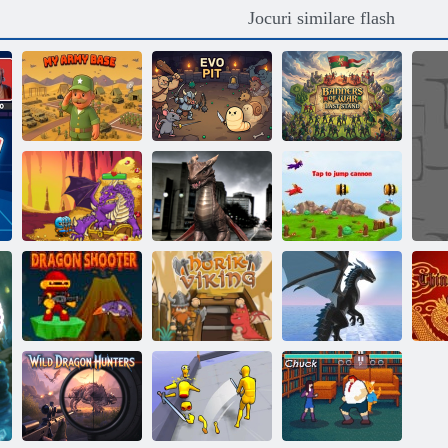
Jocuri similare flash
Banners of War
Baza mea armată
Evo Pit
Last Stand
Dragon Fire &
Dragon Vice
Încercări de
Fury
City
dragon
Dragon
Dr
Shooter Dragon
Horik Viking
Simulator 3D