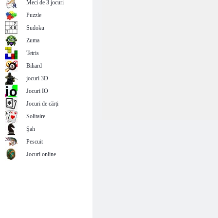
Meci de 3 jocuri
Puzzle
Sudoku
Zuma
Tetris
Biliard
jocuri 3D
Jocuri IO
Jocuri de cărți
Solitaire
Şah
Pescuit
Jocuri online