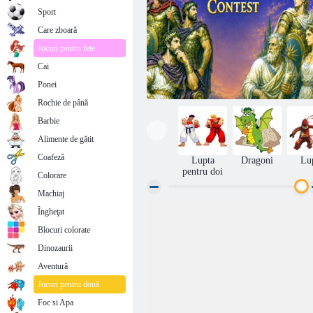
Sport
Care zboară
Jocuri pentru fete
Cai
Ponei
Rochie de până
Barbie
Alimente de gătit
Coafeză
Lupta
Dragoni
Lu
pentru doi
Colorare
Machiaj
Îngheţat
Concursul Războinicilor Greci
Blocuri colorate
Dinozaurii
Aventură
Jocuri pentru două
Foc si Apa