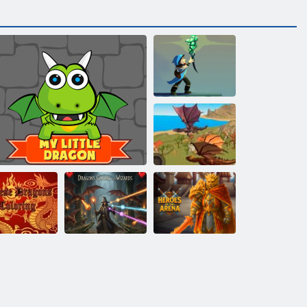
Rău wyrm
Dragon
Simulator 3D
Dragoni
agoni chinezi
Aligatori și
de colorat
Micul meu dragon
Vrăjitori
Eroii din Arena