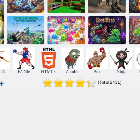
Mâncător de
mașini
Craftocracy
Grevă militară
Skyline Siege
City Air Defense
Splatcha!
Loot Hero
M
ptă
Bătălie
HTML5
Zombie
Box
Ninja
(Total 2431)